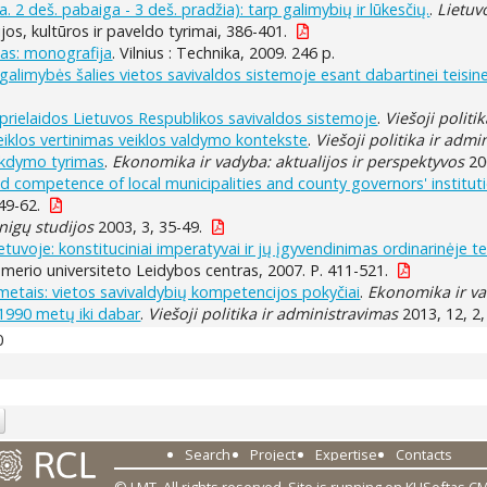
. 2 deš. pabaiga - 3 deš. pradžia): tarp galimybių ir lūkesčių.
.
Lietuvo
rijos, kultūros ir paveldo tyrimai, 386-401.
mas: monografija
. Vilnius : Technika, 2009. 246 p.
alimybės šalies vietos savivaldos sistemoje esant dabartinei teisine
prielaidos Lietuvos Respublikos savivaldos sistemoje
.
Viešoji politi
iklos vertinimas veiklos valdymo kontekste
.
Viešoji politika ir adm
ykdymo tyrimas
.
Ekonomika ir vadyba: aktualijos ir perspektyvos
200
competence of local municipalities and county governors' institution
49-62.
nigų studijos
2003, 3, 35-49.
tuvoje: konstituciniai imperatyvai ir jų įgyvendinimas ordinarinėje te
merio universiteto Leidybos centras, 2007. P. 411-521.
metais: vietos savivaldybių kompetencijos pokyčiai
.
Ekonomika ir va
 1990 metų iki dabar
.
Viešoji politika ir administravimas
2013, 12, 2,
0
Search
Project
Expertise
Contacts