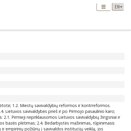
plėtotė; 1.2. Miestų savivaldybių reformos ir kontrreformos.
4. Lietuvos savivaldybės prieš ir po Pirmojo pasaulinio karo;
 2.1. Pirmieji nepriklausomos Lietuvos savivaldybių žingsniai ir
tūros bazės plėtimas; 2.4. Bedarbystės mažinimas, rūpinimasis
r empirinių požiūrių į savivaldos institucijų veiklą, jos