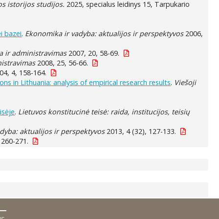
s istorijos studijos.
2025, specialus leidinys 15, Tarpukario
i bazei
.
Ekonomika ir vadyba: aktualijos ir perspektyvos
2006,
ka ir administravimas
2007, 20, 58-69.
inistravimas
2008, 25, 56-66.
4, 4, 158-164.
s in Lithuania: analysis of empirical research results
.
Viešoji
isėje
.
Lietuvos konstitucinė teisė: raida, institucijos, teisių
dyba: aktualijos ir perspektyvos
2013, 4 (32), 127-133.
 260-271.