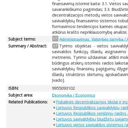
finansavimą istorinė kaita: 3.1. Vietos sa
savarankiškumo pagrindas; 3.3. Biudžetin
decentralizacijos metodų vietos savivald
savivaldybių finansavimo sistemos tobulin
formavimosi tendencijos karinės okupacijo
atkūrus krašto nepriklausomybę analizė; 4
Subject terms:
LT
Administravimas. Valstybės tarnyba / A
Summary / Abstract:
Tyrimo objektas - vietos savivaldyb
LT
savivaldos funkcijų išlaidų asignavimo
metmenis. Tyrimo uždaviniai: atlikti moksl
būdingus atskirų istorinės raidos laikotar
savivaldybių finansinių pajėgumų išlygin
išlaidų struktūros skirtumų apskaičiavi
Įvado].
ISBN:
9955093102
Subject area:
Ekonomika / Economics
Related Publications:
Fiskalinės decentralizacijos tikslai ir i
Lietuvos Respublikos savivaldybių rai
Lietuvos Respublikos seniūnijų raidos
Lietuvos savivaldybių biudžetų pajamų 
Lietuvos vietos savivaldos sistemos r