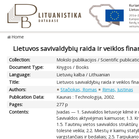
Home
Lietuvos savivaldybių raida ir veiklos fin
Collection:
Mokslo publikacijos / Scientific publicati
Document Type:
Knygos / Books
Language:
Lietuvių kalba / Lithuanian
Title:
Lietuvos savivaldybių raida ir veiklos fi
Authors:
Stačiokas, Romas
Rimas, Justinas
Publication Data:
Kaunas : Technologija, 2002.
Pages:
277 p
Contents:
Įvadas — 1. Savivaldos lietuvoje kilmė ir 
Savivaldos aktyvėjimas kaimuose; 1.3. Kr
1.5. Tautinių vietos savivaldos struktūrų
tolesnė veikla; 2.2. Miestų ir kaimų stat
vargstančiais ir bedaliais; 2.5. Tarpukari