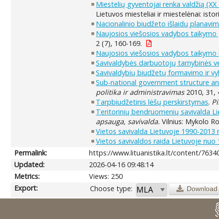
Miestelių gyventojai renka valdžią (XX a
Lietuvos miesteliai ir miestelėnai: isto
Nacionalinio biudžeto išlaidų planavi
Naujosios viešosios vadybos taikymo g
2 (7), 160-169.
Naujosios viešosios vadybos taikymo 
Savivaldybės darbuotojų tarnybinės ve
Savivaldybių biudžetų formavimo ir v
Sub-national government structure and 
politika ir administravimas
2010, 31, 
Tarpbiudžetinis lėšų perskirstymas
.
Pi
Teritorinių bendruomenių savivalda Lie
apsauga, savivalda.
Vilnius: Mykolo Ro
Vietos savivalda Lietuvoje 1990-2013 
Vietos savivaldos raida Lietuvoje nuo
Permalink:
https://www.lituanistika.lt/content/7634
Updated:
2026-04-16 09:48:14
Metrics:
Views: 250
Export:
Choose type:
Download