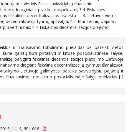
ionuojantis vietinis ūkis - savivaldybių finansinio
metodologiniai ir praktiniai aspektami; 3.4. Fiskalinės
imas fiskalinės decentralizacijos aspektu — 4. Lietuvos vietos
inę decentralizaciją tyrimų apžvalga; 4.2. Biudžetinių pajamų
rpiu vertinimas; 4.4. Fiskalinės decentralizacijos diegimo
eiklos ir finansavimo tobulinimo prielaidas bei pateikti vietos
urie galėtų būti pritaikyti ir kitose posocialistinėse šalyse,
analizę; palyginti fiskalinės decentralizacijos plėtojimo Lietuvoje
finanavimo diegiant fiskalinę decentralizaciją tyrimus; išanalizuoti
 pritaikymo Lietuvoje galimybes; pateikti savivaldybių pajamų ir
s finansavimo tobulinimo posocialistinėje šalyje prielaidas [Iš
.
2015, 14, 4, 604-616.