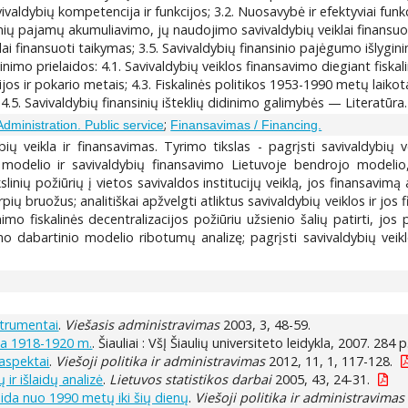
vivaldybių kompetencija ir funkcijos; 3.2. Nuosavybė ir efektyviai funkc
ių pajamų akumuliavimo, jų naudojimo savivaldybių veiklai finansuoti 
ai finansuoti taikymas; 3.5. Savivaldybių finansinio pajėgumo išlygin
imo prielaidos: 4.1. Savivaldybių veiklos finansavimo diegiant fiskal
s ir pokario metais; 4.3. Fiskalinės politikos 1953-1990 metų laikota
.5. Savivaldybių finansinių išteklių didinimo galimybės — Literatūra.
;
dministration. Public service
Finansavimas / Financing.
ių veikla ir finansavimas. Tyrimo tikslas - pagrįsti savivaldybių v
 modelio ir savivaldybių finansavimo Lietuvoje bendrojo modelio, k
inių požiūrių į vietos savivaldos institucijų veiklą, jos finansavimą 
pių bruožus; analitiškai apžvelgti atliktus savivaldybių veiklos ir jos 
imo fiskalinės decentralizacijos požiūriu užsienio šalių patirti, jos
mo dabartinio modelio ribotumų analizę; pagrįsti savivaldybių veiklo
nstrumentai
.
Viešasis administravimas
2003, 3, 48-59.
da 1918-1920 m.
. Šiauliai : VšĮ Šiaulių universiteto leidykla, 2007. 284 p
 aspektai
.
Viešoji politika ir administravimas
2012, 11, 1, 117-128.
ir išlaidų analizė
.
Lietuvos statistikos darbai
2005, 43, 24-31.
aida nuo 1990 metų iki šių dienų
.
Viešoji politika ir administravimas