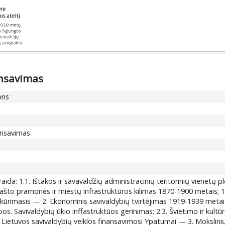
ansavimas
ons
nansavimas
raida: 1.1. Ištakos ir savavaldžių administracinių teritorinių vienetų 
ašto pramonės ir miestų infrastruktūros kilimas 1870-1900 metais; 1.
 kūrimasis — 2. Ekonominis savivaldybių tvirtėjimas 1919-1939 metais:
ybos. Savivaldybių ūkio inffastruktūos gerinimas; 2.3. Švietimo ir kul
o Lietuvos savivaldybių veiklos finansavimosi Ypatumai — 3. Mokslinių i