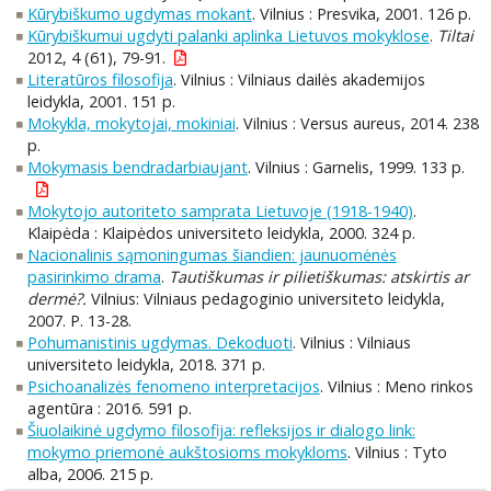
Kūrybiškumo ugdymas mokant
. Vilnius : Presvika, 2001. 126 p.
Kūrybiškumui ugdyti palanki aplinka Lietuvos mokyklose
.
Tiltai
2012, 4 (61), 79-91.
Literatūros filosofija
. Vilnius : Vilniaus dailės akademijos
leidykla, 2001. 151 p.
Mokykla, mokytojai, mokiniai
. Vilnius : Versus aureus, 2014. 238
p.
Mokymasis bendradarbiaujant
. Vilnius : Garnelis, 1999. 133 p.
Mokytojo autoriteto samprata Lietuvoje (1918-1940)
.
Klaipėda : Klaipėdos universiteto leidykla, 2000. 324 p.
Nacionalinis sąmoningumas šiandien: jaunuomėnės
pasirinkimo drama
.
Tautiškumas ir pilietiškumas: atskirtis ar
dermė?.
Vilnius: Vilniaus pedagoginio universiteto leidykla,
2007. P. 13-28.
Pohumanistinis ugdymas. Dekoduoti
. Vilnius : Vilniaus
universiteto leidykla, 2018. 371 p.
Psichoanalizės fenomeno interpretacijos
. Vilnius : Meno rinkos
agentūra : 2016. 591 p.
Šiuolaikinė ugdymo filosofija: refleksijos ir dialogo link:
mokymo priemonė aukštosioms mokykloms
. Vilnius : Tyto
alba, 2006. 215 p.