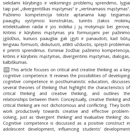
siekdami kūrybingo ir veiksmingo problemų sprendimo, lygiai
taip pat „divergentiškas mąstymas“ ir „vertinamasis mąstymas“.
Pažinimo kompetencija tekste aptariama kaip teigiamas
paauglių vystymosi konstruktas, turintis įtakos mokinių
intelektualinei raidai ir jos indėliui į jų mokymąsi bei gerovę.
Kritinis ir kūrybinis mąstymas yra formuojami per pažinimo
įgūdžius, kuriuos paaugliai gali įgyti ir panaudoti, kad būtų
lengviau formuoti, diskutuoti, atlikti užduotis, spręsti problemas
ir priimti sprendimus. Esminiai žodžiai: pažinimo kompetencija,
kritinis ir kūrybinis mąstymas, divergentinis mąstymas, dialogas,
kalbiškumas.
This article focuses on critical and creative thinking as a key
EN
cognitive competence. It reviews the possibilities of developing
cognitive competence in posthumanistic education, discusses
several theories of thinking that highlight the characteristics of
critical thinking and creative thinking, and outlines the
relationships between them. Conceptually, creative thinking and
critical thinking are not dichotomous and conflicting. They both
work productively towards creative and effective problem-
solving, just as ‘divergent thinking’ and ‘evaluative thinking’ do.
Cognitive competence is discussed as a positive construct in
adolescent development, influencing students’ development