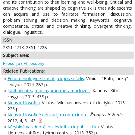
and its contribution to their learning and well-being. Critical and
creative thinking are shaped by cognitive skills that adolescents
can acquire and use to facilitate formulation, discussion,
problem solving and decision making. Keywords: cognitive
competence, critical and creative thinking, divergent thinking,
dialogue, linguistics.
ISSN:
2351-471X; 2351-4728
Subject area:
Filosofija / Philosophy
Related Publications:
Fenomenologinė filosofija ir jos šešėlis
. Vilnius : "Baltų lankų"
leidyba, 2014. 287 p.
Įsikitinimai: sąmoningumo metamorfozės.
. Kaunas : Kitos
knygos ; 2013. 438 p.
Kinas ir filosofija
. Vilnius : Vilniaus universiteto leidykla, 2013.
223 p.
Kinas ir filosofinė edukacija: contra ir pro
.
Žmogus ir žodis
2012, 4, 31-43.
Kūrybinė vaizduotė: dailės kritika ir publicistika
. Vilnius :
Lietuvos kultūros tyrimų centras, 2013. 352 p.