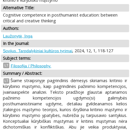
kritinio ir kūrybiško mąstymo
Alternative Title:
Cognitive competence in posthumanist education: between
critical and creative thinking
Authors:
Laužonytė, Inga
In the Journal:
, 2024, 12, 1, 118-127
Sovijus. Tarpdalykiniai kultūros tyrimai
Subject terms:
LT
Filosofija / Philosophy.
Summary / Abstract:
Šiame straipsnyje pagrindinis dėmesys skiriamas kritinio ir
LT
kūrybinio mąstymo, kaip pagrindinės pažinimo kompetencijos,
įvairiaaspekte analizei. Teksto pradžioje glaustai aptariamos
pažinimo kompetencijos ugdymo(si) galimybės
posthumanistiniame ugdyme, detaliau gvildeanamos kelios
įtakingos mąstymo teorijos, kurios išryškina kritinio mąstymo ir
kūrybinio mąstymo ypatybes, nubrėžia jų tarpusavio santykius.
Konceptualiai kūrybiškas mąstymas ir kritinis mąstymas nėra
dichotomiškas ir konfliktiškas. Abu jie veikia produktyviai,