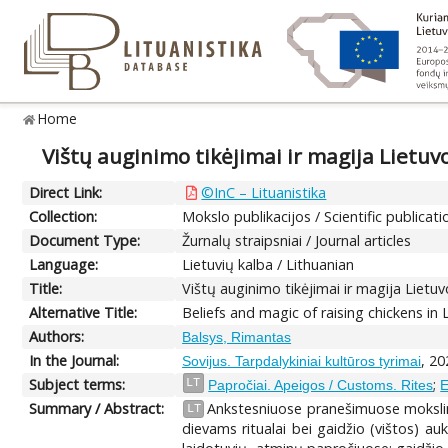
Home
Vištų auginimo tikėjimai ir magija Lietuvo
Direct Link:
©InC – Lituanistika
Collection:
Mokslo publikacijos / Scientific publicati
Document Type:
Žurnalų straipsniai / Journal articles
Language:
Lietuvių kalba / Lithuanian
Title:
Vištų auginimo tikėjimai ir magija Lietuv
Alternative Title:
Beliefs and magic of raising chickens in
Authors:
Balsys, Rimantas
In the Journal:
, 20
Sovijus. Tarpdalykiniai kultūros tyrimai
Subject terms:
;
LT
Papročiai. Apeigos / Customs. Rites
E
Summary / Abstract:
Ankstesniuose pranešimuose mokslinės
LT
dievams ritualai bei gaidžio (vištos) au