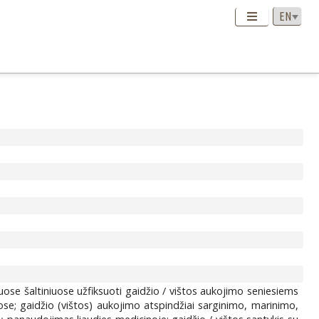
uose šaltiniuose užfiksuoti gaidžio / vištos aukojimo seniesiems
uose; gaidžio (vištos) aukojimo atspindžiai sarginimo, marinimo,