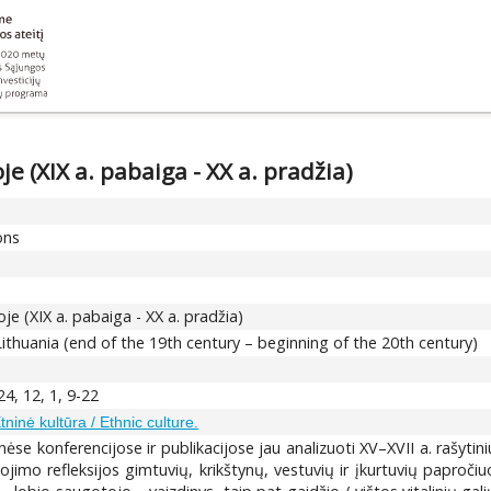
je (XIX a. pabaiga - XX a. pradžia)
ons
oje (XIX a. pabaiga - XX a. pradžia)
 Lithuania (end of the 19th century – beginning of the 20th century)
24, 12, 1, 9-22
tninė kultūra / Ethnic culture.
e konferencijose ir publikacijose jau analizuoti XV–XVII a. rašytini
kojimo refleksijos gimtuvių, krikštynų, vestuvių ir įkurtuvių paproči