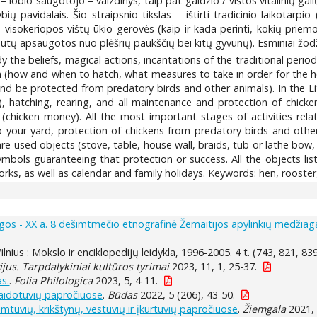
 lobio saugotojo – vaizdinys, taip pat gaidžio / vištos vitalinių gal
ybių pavidalais. Šio straipsnio tikslas – ištirti tradicinio laikotar
 visokeriopos vištų ūkio gerovės (kaip ir kada perinti, kokių priemo
ūtų apsaugotos nuo plėšrių paukščių bei kitų gyvūnų). Esminiai žodžia
dy the beliefs, magical actions, incantations of the traditional perio
arm (how and when to hatch, what measures to take in order for the 
and be protected from predatory birds and other animals). In the Lit
ry), hatching, rearing, and all maintenance and protection of ch
 (chicken money). All the most important stages of activities rela
to your yard, protection of chickens from predatory birds and othe
re used objects (stove, table, house wall, braids, tub or lathe bow,
mbols guaranteeing that protection or success. All the objects lis
rks, as well as calendar and family holidays. Keywords: hen, rooster,
baigos - XX a. 8 dešimtmečio etnografinė Žemaitijos apylinkių medžiaga
Vilnius : Mokslo ir enciklopedijų leidykla, 1996-2005. 4 t. (743, 821, 839
ijus. Tarpdalykiniai kultūros tyrimai
2023, 11, 1, 25-37.
as.
.
Folia Philologica
2023, 5, 4-11.
laidotuvių papročiuose
.
Būdas
2022, 5 (206), 43-50.
imtuvių, krikštynų, vestuvių ir įkurtuvių papročiuose
.
Žiemgala
2021, 