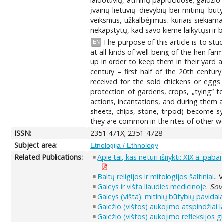
laidotuvių, atminų papročiuose; gaidžio –
įvairių lietuvių dievybių bei mitinių būt
veiksmus, užkalbėjimus, kuriais siekiama
nekapstytų, kad savo kieme laikytųsi ir b
The purpose of this article is to stu
EN
at all kinds of well-being of the hen f
up in order to keep them in their yard 
century – first half of the 20th centu
received for the sold chickens or eggs
protection of gardens, crops, „tying“ 
actions, incantations, and during them a
sheets, chips, stone, tripod) become sy
they are common in the rites of other wo
ISSN:
2351-471X; 2351-4728
Subject area:
Etnologija / Ethnology
Related Publications:
Apie tai, kas neturi išnykti: XIX a. pa
Baltų religijos ir mitologijos šaltiniai.
. 
Gaidys ir višta liaudies medicinoje
.
Sov
Gaidys (višta): mitinių būtybių pavidal
Gaidžio (vištos) aukojimo atspindžiai 
Gaidžio (vištos) aukojimo refleksijos g