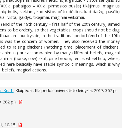
ių panaudojimas liaudies medicinoje; gaidžio / vištos santykis su
pio (XIX a. pabaigos – XX a. pirmosios pusės) tikėjimus, maginius
nių imtis, siekiant, kad vištos būtų dėslios, kad daržų, pasėlių
i: višta, gaidys, tikėjimai, maginiai veiksmai.
d (end of the 19th century – first half of the 20th century) aimed
hens to be orderly, so that vegetables, crops should not be dug
huanian countryside, in the traditional period (end of the 19th
ickens was the concern of women. They also received the money
ted to raising chickens (hatching time, placement of chickens,
r animals) are accompanied by many different beliefs, magical
 animal (horse, cow) skull, pine broom, fence, wheel hub, wheel,
ted here basically have stable symbolic meanings, which is why
 beliefs, magical actions.
. Kn. 1.
. Klaipėda : Klaipėdos universiteto leidykla, 2017. 367 p.
, 282 p.).
1, 10-15.