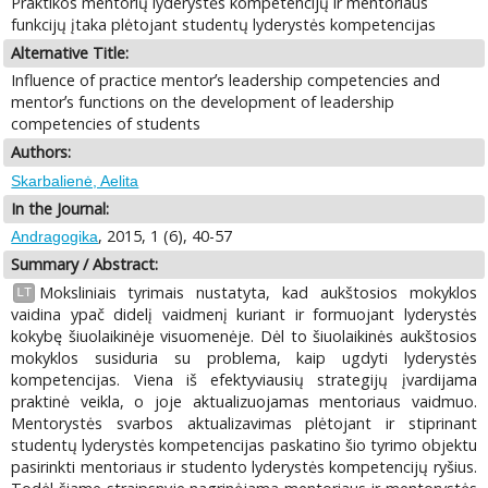
Praktikos mentorių lyderystės kompetencijų ir mentoriaus
funkcijų įtaka plėtojant studentų lyderystės kompetencijas
Alternative Title:
Influence of practice mentorʼs leadership competencies and
mentorʼs functions on the development of leadership
competencies of students
Authors:
Skarbalienė, Aelita
In the Journal:
, 2015, 1 (6), 40-57
Andragogika
Summary / Abstract:
Moksliniais tyrimais nustatyta, kad aukštosios mokyklos
LT
vaidina ypač didelį vaidmenį kuriant ir formuojant lyderystės
kokybę šiuolaikinėje visuomenėje. Dėl to šiuolaikinės aukštosios
mokyklos susiduria su problema, kaip ugdyti lyderystės
kompetencijas. Viena iš efektyviausių strategijų įvardijama
praktinė veikla, o joje aktualizuojamas mentoriaus vaidmuo.
Mentorystės svarbos aktualizavimas plėtojant ir stiprinant
studentų lyderystės kompetencijas paskatino šio tyrimo objektu
pasirinkti mentoriaus ir studento lyderystės kompetencijų ryšius.