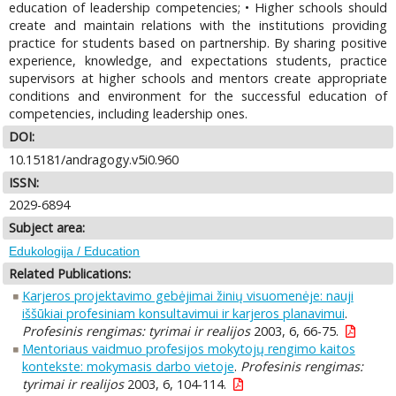
education of leadership competencies; • Higher schools should
create and maintain relations with the institutions providing
practice for students based on partnership. By sharing positive
experience, knowledge, and expectations students, practice
supervisors at higher schools and mentors create appropriate
conditions and environment for the successful education of
competencies, including leadership ones.
DOI:
10.15181/andragogy.v5i0.960
ISSN:
2029-6894
Subject area:
Edukologija / Education
Related Publications:
Karjeros projektavimo gebėjimai žinių visuomenėje: nauji
iššūkiai profesiniam konsultavimui ir karjeros planavimui
.
Profesinis rengimas: tyrimai ir realijos
2003, 6, 66-75.
Mentoriaus vaidmuo profesijos mokytojų rengimo kaitos
kontekste: mokymasis darbo vietoje
.
Profesinis rengimas:
tyrimai ir realijos
2003, 6, 104-114.