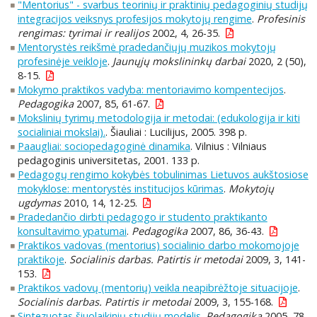
"Mentorius" - svarbus teorinių ir praktinių pedagoginių studijų
integracijos veiksnys profesijos mokytojų rengime
.
Profesinis
rengimas: tyrimai ir realijos
2002, 4, 26-35.
Mentorystės reikšmė pradedančiųjų muzikos mokytojų
profesinėje veikloje
.
Jaunųjų mokslininkų darbai
2020, 2 (50),
8-15.
Mokymo praktikos vadyba: mentoriavimo kompentecijos
.
Pedagogika
2007, 85, 61-67.
Mokslinių tyrimų metodologija ir metodai: (edukologija ir kiti
socialiniai mokslai).
. Šiauliai : Lucilijus, 2005. 398 p.
Paaugliai: sociopedagoginė dinamika
. Vilnius : Vilniaus
pedagoginis universitetas, 2001. 133 p.
Pedagogų rengimo kokybės tobulinimas Lietuvos aukštosiose
mokyklose: mentorystės institucijos kūrimas
.
Mokytojų
ugdymas
2010, 14, 12-25.
Pradedančio dirbti pedagogo ir studento praktikanto
konsultavimo ypatumai
.
Pedagogika
2007, 86, 36-43.
Praktikos vadovas (mentorius) socialinio darbo mokomojoje
praktikoje
.
Socialinis darbas. Patirtis ir metodai
2009, 3, 141-
153.
Praktikos vadovų (mentorių) veikla neapibrėžtoje situacijoje
.
Socialinis darbas. Patirtis ir metodai
2009, 3, 155-168.
Sintezuotas šiuolaikinių studijų modelis
.
Pedagogika
2005, 78,