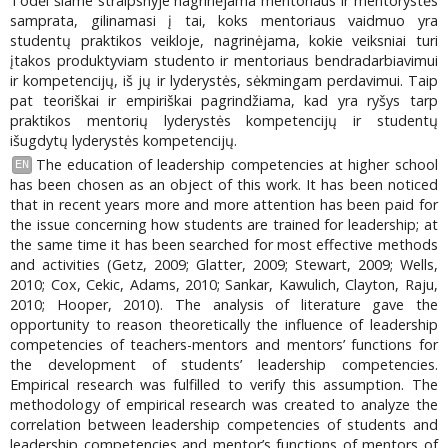
Todėl šiame straipsnyje nagrinėjama mentoriaus ir mentorystės
samprata, gilinamasi į tai, koks mentoriaus vaidmuo yra
studentų praktikos veikloje, nagrinėjama, kokie veiksniai turi
įtakos produktyviam studento ir mentoriaus bendradarbiavimui
ir kompetencijų, iš jų ir lyderystės, sėkmingam perdavimui. Taip
pat teoriškai ir empiriškai pagrindžiama, kad yra ryšys tarp
praktikos mentorių lyderystės kompetencijų ir studentų
išugdytų lyderystės kompetencijų.
The education of leadership competencies at higher school
EN
has been chosen as an object of this work. It has been noticed
that in recent years more and more attention has been paid for
the issue concerning how students are trained for leadership; at
the same time it has been searched for most effective methods
and activities (Getz, 2009; Glatter, 2009; Stewart, 2009; Wells,
2010; Cox, Cekic, Adams, 2010; Sankar, Kawulich, Clayton, Raju,
2010; Hooper, 2010). The analysis of literature gave the
opportunity to reason theoretically the influence of leadership
competencies of teachers-mentors and mentors’ functions for
the development of students’ leadership competencies.
Empirical research was fulfilled to verify this assumption. The
methodology of empirical research was created to analyze the
correlation between leadership competencies of students and
leadership competencies and mentor’s functions of mentors of