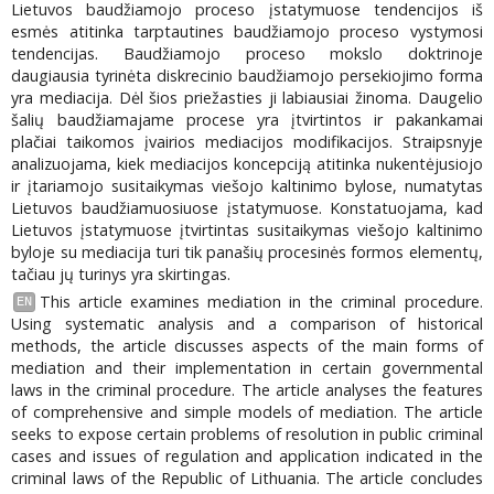
Lietuvos baudžiamojo proceso įstatymuose tendencijos iš
esmės atitinka tarptautines baudžiamojo proceso vystymosi
tendencijas. Baudžiamojo proceso mokslo doktrinoje
daugiausia tyrinėta diskrecinio baudžiamojo persekiojimo forma
yra mediacija. Dėl šios priežasties ji labiausiai žinoma. Daugelio
šalių baudžiamajame procese yra įtvirtintos ir pakankamai
plačiai taikomos įvairios mediacijos modifikacijos. Straipsnyje
analizuojama, kiek mediacijos koncepciją atitinka nukentėjusiojo
ir įtariamojo susitaikymas viešojo kaltinimo bylose, numatytas
Lietuvos baudžiamuosiuose įstatymuose. Konstatuojama, kad
Lietuvos įstatymuose įtvirtintas susitaikymas viešojo kaltinimo
byloje su mediacija turi tik panašių procesinės formos elementų,
tačiau jų turinys yra skirtingas.
This article examines mediation in the criminal procedure.
EN
Using systematic analysis and a comparison of historical
methods, the article discusses aspects of the main forms of
mediation and their implementation in certain governmental
laws in the criminal procedure. The article analyses the features
of comprehensive and simple models of mediation. The article
seeks to expose certain problems of resolution in public criminal
cases and issues of regulation and application indicated in the
criminal laws of the Republic of Lithuania. The article concludes