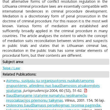
that alternative forms of conflict resolution regulation in the
Lithuania criminal procedure laws are essentially compatible with
international tendencies in criminal procedure development.
Mediation is a discretionary form of penal prosecution in the
doctrine of criminal procedure. For this reason it is the most well
known. Various forms of mediation are established and
sufficiently broadly applied in the criminal procedure in many
countries. The article analyses the extent to which the concept
of mediation suits reconciliation between victims and suspects
in public trials and states that in Lithuanian criminal law,
reconciliation in the public trials has some similar elements of
procedural form, but their contents are different.
Subject area:
Teisė / Law
Related Publications:
Asmenų, susijusių su organizuotomis nusikalstamomis
grupuotėmis, atleidimo nuo baudžiamosios atsakomybės
ypatumai
.
Jurisprudencija
2004, 60 (52), 51-62.
Baudžiamajame įstatyme numatytų nepilnamečių
resocializacijos priemonių taikymas
. Vilnius, 2001. 154, 56 lap.
Diskrecinis baudžiamasis persekiojimas: teoriniai pagrindai,