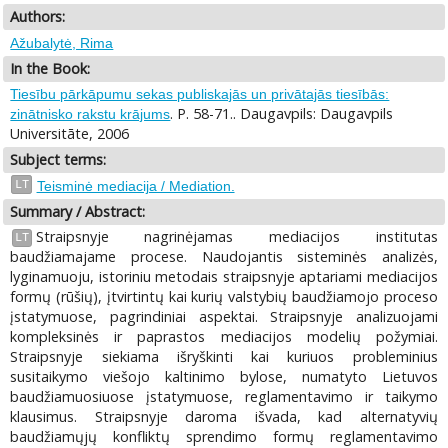
Authors:
Ažubalytė, Rima
In the Book:
Tiesību pārkāpumu sekas publiskajās un privātajās tiesībās:
. P. 58-71.. Daugavpils: Daugavpils
zinātnisko rakstu krājums
Universitāte, 2006
Subject terms:
LT
Teisminė mediacija / Mediation.
Summary / Abstract:
Straipsnyje nagrinėjamas mediacijos institutas
LT
baudžiamajame procese. Naudojantis sisteminės analizės,
lyginamuoju, istoriniu metodais straipsnyje aptariami mediacijos
formų (rūšių), įtvirtintų kai kurių valstybių baudžiamojo proceso
įstatymuose, pagrindiniai aspektai. Straipsnyje analizuojami
kompleksinės ir paprastos mediacijos modelių požymiai.
Straipsnyje siekiama išryškinti kai kuriuos probleminius
susitaikymo viešojo kaltinimo bylose, numatyto Lietuvos
baudžiamuosiuose įstatymuose, reglamentavimo ir taikymo
klausimus. Straipsnyje daroma išvada, kad alternatyvių
baudžiamųjų konfliktų sprendimo formų reglamentavimo