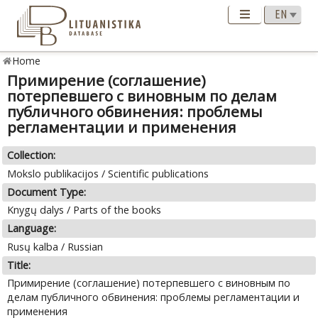
Home
Примирение (соглашение)
потерпевшего с виновным по делам
публичного обвинения: проблемы
регламентации и применения
Collection:
Mokslo publikacijos / Scientific publications
Document Type:
Knygų dalys / Parts of the books
Language:
Rusų kalba / Russian
Title:
Примирение (соглашение) потерпевшего с виновным по
делам публичного обвинения: проблемы регламентации и
применения