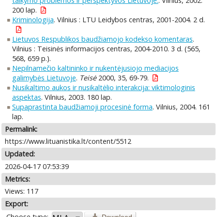
taikymo problemos ir perspektyvos Lietuvoje.
. Vilnius, 2002.
200 lap.
Kriminologija
. Vilnius : LTU Leidybos centras, 2001-2004. 2 d.
Lietuvos Respublikos baudžiamojo kodekso komentaras
.
Vilnius : Teisinės informacijos centras, 2004-2010. 3 d. (565,
568, 659 p.).
Nepilnamečio kaltininko ir nukentėjusiojo mediacijos
galimybės Lietuvoje
.
Teisė
2000, 35, 69-79.
Nusikaltimo aukos ir nusikaltėlio interakcija: viktimologinis
aspektas
. Vilnius, 2003. 180 lap.
Supaprastinta baudžiamoji procesinė forma
. Vilnius, 2004. 161
lap.
Permalink:
https://www.lituanistika.lt/content/5512
Updated:
2026-04-17 07:53:39
Metrics:
Views: 117
Export:
Choose type:
Download