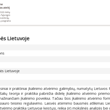
bės Lietuvoje
ons
bės Lietuvoje
teisiniai ir praktiniai įkalinimo atvėrimo galimybių, numatytų Lietuv
alių teorija ir praktika pabrėžia didelę įkalinimo atvėrimo priemon
 mažinančiam įkalinimo poveikiui. Tačiau šios įkalinimo atvėrimo form
er siauro teisinio reguliavimo. Laisvės atėmimo bausmės atlikimas 
ėrimo praktika Lietuvoje keistųsi, reikia (ir) mokslinės analizės bei d