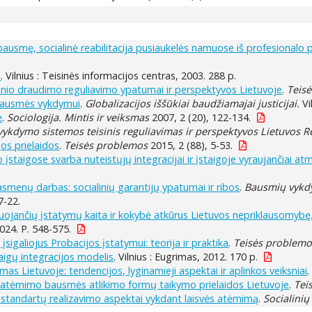
ausmę, socialinė reabilitacija pusiaukelės namuose iš profesionalo
s
. Vilnius : Teisinės informacijos centras, 2003. 288 p.
alinio draudimo reguliavimo ypatumai ir perspektyvos Lietuvoje
.
Teis
 bausmės vykdymui
.
Globalizacijos iššūkiai baudžiamajai justicijai.
Vi
ė
.
Sociologija. Mintis ir veiksmas
2007, 2 (20), 122-134.
ykdymo sistemos teisinis reguliavimas ir perspektyvos Lietuvos R
jos prielaidos
.
Teisės problemos
2015, 2 (88), 5-53.
o įstaigose svarba nuteistųjų integracijai ir įstaigoje vyraujančiai at
menų darbas: socialinių garantijų ypatumai ir ribos
.
Bausmių vykdy
7-22.
uojančių įstatymų kaita ir kokybė atkūrus Lietuvos nepriklausomybę
 2024. P. 548-575.
 įsigaliojus Probacijos įstatymui: teorija ir praktika
.
Teisės problemo
taigų integracijos modelis
. Vilnius : Eugrimas, 2012. 170 p.
mas Lietuvoje: tendencijos, lyginamieji aspektai ir aplinkos veiksniai
.
ės atėmimo bausmės atlikimo formų taikymo prielaidos Lietuvoje
.
Tei
 standartų realizavimo aspektai vykdant laisvės atėmimą
.
Socialinių