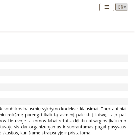
os Respublikos bausmių vykdymo kodekse, klausimai. Tarptautiniai
ių reikšmę parengti įkalintą asmenį paleisti į laisvę, taip pat
os Lietuvoje taikomos labai retai – dėl itin atsargios įkalinimo
Lietuvoje vis dar organizuojamas ir suprantamas pagal pasyvaus
iskusijos, kuri šiame straipsnyje ir pristatoma.