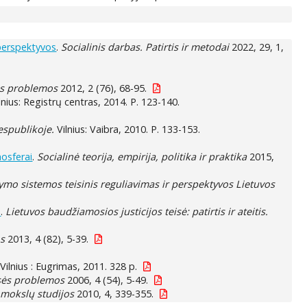
 perspektyvos
.
Socialinis darbas. Patirtis ir metodai
2022, 29, 1,
ės problemos
2012, 2 (76), 68-95.
lnius: Registrų centras, 2014. P. 123-140.
espublikoje.
Vilnius: Vaibra, 2010. P. 133-153.
mosferai
.
Socialinė teorija, empirija, politika ir praktika
2015,
mo sistemos teisinis reguliavimas ir perspektyvos Lietuvos
.
.
Lietuvos baudžiamosios justicijos teisė: patirtis ir ateitis.
s
2013, 4 (82), 5-39.
 Vilnius : Eugrimas, 2011. 328 p.
sės problemos
2006, 4 (54), 5-49.
 mokslų studijos
2010, 4, 339-355.