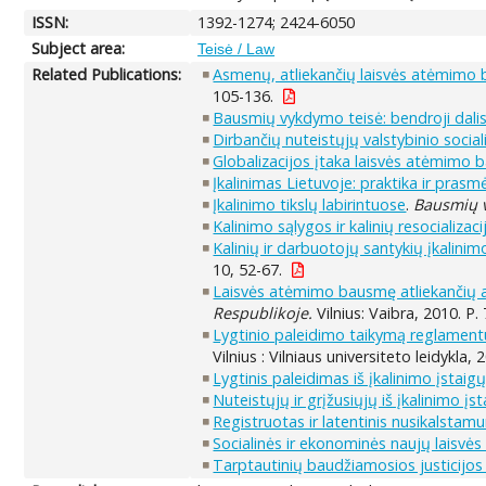
ISSN:
1392-1274; 2424-6050
Subject area:
Teisė / Law
Related Publications:
Asmenų, atliekančių laisvės atėmimo b
105-136.
Bausmių vykdymo teisė: bendroji dali
Dirbančių nuteistųjų valstybinio soci
Globalizacijos įtaka laisvės atėmimo
Įkalinimas Lietuvoje: praktika ir prasm
Įkalinimo tikslų labirintuose
.
Bausmių v
Kalinimo sąlygos ir kalinių resocializaci
Kalinių ir darbuotojų santykių įkalinim
10, 52-67.
Laisvės atėmimo bausmę atliekančių as
Respublikoje.
Vilnius: Vaibra, 2010. P. 
Lygtinio paleidimo taikymą reglament
Vilnius : Vilniaus universiteto leidykla,
Lygtinis paleidimas iš įkalinimo įstaigų
Nuteistųjų ir grįžusiųjų iš įkalinimo įs
Registruotas ir latentinis nusikalstamu
Socialinės ir ekonominės naujų laisv
Tarptautinių baudžiamosios justicijos