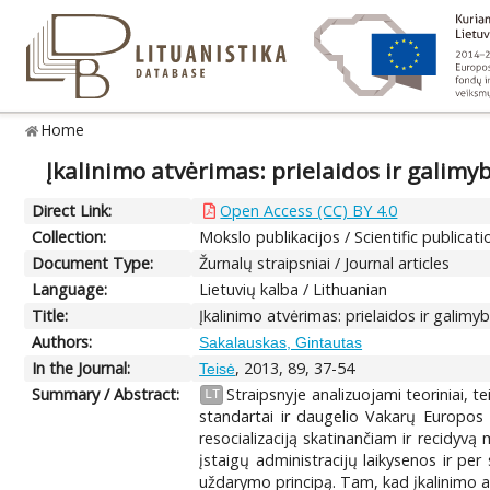
Home
Įkalinimo atvėrimas: prielaidos ir galimy
Direct Link:
Open Access (CC) BY 4.0
Collection:
Mokslo publikacijos / Scientific publicati
Document Type:
Žurnalų straipsniai / Journal articles
Language:
Lietuvių kalba / Lithuanian
Title:
Įkalinimo atvėrimas: prielaidos ir galimy
Authors:
Sakalauskas, Gintautas
In the Journal:
, 2013, 89, 37-54
Teisė
Summary / Abstract:
Straipsnyje analizuojami teoriniai, 
LT
standartai ir daugelio Vakarų Europos š
resocializaciją skatinančiam ir recidyvą
įstaigų administracijų laikysenos ir p
uždarymo principą. Tam, kad įkalinimo atv