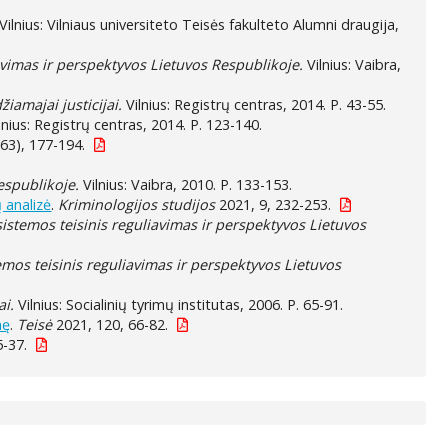
Vilnius: Vilniaus universiteto Teisės fakulteto Alumni draugija,
vimas ir perspektyvos Lietuvos Respublikoje.
Vilnius: Vaibra,
žiamajai justicijai.
Vilnius: Registrų centras, 2014. P. 43-55.
lnius: Registrų centras, 2014. P. 123-140.
63), 177-194.
espublikoje.
Vilnius: Vaibra, 2010. P. 133-153.
 analizė
.
Kriminologijos studijos
2021, 9, 232-253.
stemos teisinis reguliavimas ir perspektyvos Lietuvos
os teisinis reguliavimas ir perspektyvos Lietuvos
ai.
Vilnius: Socialinių tyrimų institutas, 2006. P. 65-91.
mę
.
Teisė
2021, 120, 66-82.
5-37.