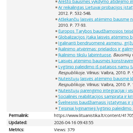
Arešto bausmės vykdymo atidėjimo ins
Ar reikalingas Lietuvai probacijos įst
2012. P. 532-548.
Atliekančių laisvės atėmimo bausmę n
2010. P. 77-93.
Europos Tarybos baudžiamosios teisės 
Globalizacijos įtaka laisvės atėmimo
Įgalinanti bendruomenė asmenų, grįžus
Įkalinimo atvėrimas: prielaidos ir gali
Įkalinimo tikslų labirintuose
.
Bausmių v
Laisvės atėmimo bausmės konstravimo pr
Lygtinio paleidimo iš pataisos namų t
Respublikoje.
Vilnius: Vaibra, 2010. P.
Nuteistųjų laisvės atėmimo bausmė kla
Respublikoje.
Vilnius: Vaibra, 2010. P.
Nuteistųjų parengimo integracijai į 
Socialinės reabilitacijos samprata ir k
Švelnesnis baudžiamasis įstatymas ir 
Teisiniai lyginamieji lygtinio paleidimo
Permalink:
https://www.lituanistika.lt/content/4170
Updated:
2026-04-16 09:43:55
Metrics:
Views: 379