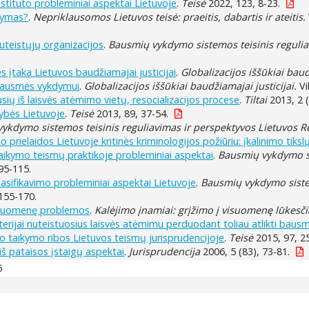
tituto probleminiai aspektai Lietuvoje
.
Teisė
2022, 123, 8-23.
atymas?
.
Nepriklausomos Lietuvos teisė: praeitis, dabartis ir ateitis.
uteistųjų organizacijos
.
Bausmių vykdymo sistemos teisinis regulia
įtaka Lietuvos baudžiamajai justicijai
.
Globalizacijos iššūkiai baud
 bausmės vykdymui
.
Globalizacijos iššūkiai baudžiamajai justicijai.
Vi
ių iš laisvės atėmimo vietų, resocializacijos procese
.
Tiltai
2013, 2 (
mybės Lietuvoje
.
Teisė
2013, 89, 37-54.
ykdymo sistemos teisinis reguliavimas ir perspektyvos Lietuvos R
ielaidos Lietuvoje kritinės kriminologijos požiūriu: įkalinimo tikslų
aikymo teismų praktikoje probleminiai aspektai
.
Bausmių vykdymo si
 95-115.
sifikavimo probleminiai aspektai Lietuvoje
.
Bausmių vykdymo sistem
 155-170.
visuomenę problemos
.
Kalėjimo įnamiai: grįžimo į visuomenę lūkesči
riterijai nuteistuosius laisvės atėmimu perduodant toliau atlikti baus
jo taikymo ribos Lietuvos teismų jurisprudencijoje
.
Teisė
2015, 97, 2
 iš pataisos įstaigų aspektai
.
Jurisprudencija
2006, 5 (83), 73-81.
5