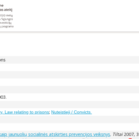
ons
003.
;
 Law relating to prisons
Nuteistieji / Convicts.
aip jaunuolių socialinės atskirties prevencijos veiksnys
.
Tiltai
2007, 3 