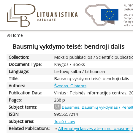
Home
Bausmių vykdymo teisė: bendroji dalis
Collection:
Mokslo publikacijos / Scientific publicati
Document Type:
Knygos / Books
Language:
Lietuvių kalba / Lithuanian
Title:
Bausmių vykdymo teisė: bendroji dalis
Authors:
Švedas, Gintaras
Publication Data:
Vilnius : Teisinės informacijos centras, 2
Pages:
288 p
Subject terms:
LT
Bausmės. Bausmių vykdymas / Penalty.
ISBN:
9955557214
Subject area:
Teisė / Law
Related Publications:
Alternatyvi laisvės atėmimui bausmė, k