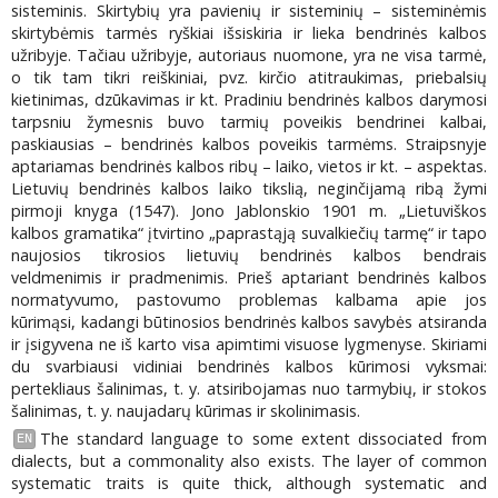
sisteminis. Skirtybių yra pavienių ir sisteminių – sisteminėmis
skirtybėmis tarmės ryškiai išsiskiria ir lieka bendrinės kalbos
užribyje. Tačiau užribyje, autoriaus nuomone, yra ne visa tarmė,
o tik tam tikri reiškiniai, pvz. kirčio atitraukimas, priebalsių
kietinimas, dzūkavimas ir kt. Pradiniu bendrinės kalbos darymosi
tarpsniu žymesnis buvo tarmių poveikis bendrinei kalbai,
paskiausias – bendrinės kalbos poveikis tarmėms. Straipsnyje
aptariamas bendrinės kalbos ribų – laiko, vietos ir kt. – aspektas.
Lietuvių bendrinės kalbos laiko tikslią, neginčijamą ribą žymi
pirmoji knyga (1547). Jono Jablonskio 1901 m. „Lietuviškos
kalbos gramatika“ įtvirtino „paprastąją suvalkiečių tarmę“ ir tapo
naujosios tikrosios lietuvių bendrinės kalbos bendrais
veldmenimis ir pradmenimis. Prieš aptariant bendrinės kalbos
normatyvumo, pastovumo problemas kalbama apie jos
kūrimąsi, kadangi būtinosios bendrinės kalbos savybės atsiranda
ir įsigyvena ne iš karto visa apimtimi visuose lygmenyse. Skiriami
du svarbiausi vidiniai bendrinės kalbos kūrimosi vyksmai:
pertekliaus šalinimas, t. y. atsiribojamas nuo tarmybių, ir stokos
šalinimas, t. y. naujadarų kūrimas ir skolinimasis.
The standard language to some extent dissociated from
EN
dialects, but a commonality also exists. The layer of common
systematic traits is quite thick, although systematic and