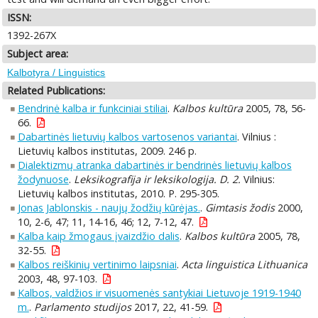
ISSN:
1392-267X
Subject area:
Kalbotyra / Linguistics
Related Publications:
Bendrinė kalba ir funkciniai stiliai
.
Kalbos kultūra
2005, 78, 56-
66.
Dabartinės lietuvių kalbos vartosenos variantai
. Vilnius :
Lietuvių kalbos institutas, 2009. 246 p.
Dialektizmų atranka dabartinės ir bendrinės lietuvių kalbos
žodynuose
.
Leksikografija ir leksikologija. D. 2.
Vilnius:
Lietuvių kalbos institutas, 2010. P. 295-305.
Jonas Jablonskis - naujų žodžių kūrėjas.
.
Gimtasis žodis
2000,
10, 2-6, 47; 11, 14-16, 46; 12, 7-12, 47.
Kalba kaip žmogaus įvaizdžio dalis
.
Kalbos kultūra
2005, 78,
32-55.
Kalbos reiškinių vertinimo laipsniai
.
Acta linguistica Lithuanica
2003, 48, 97-103.
Kalbos, valdžios ir visuomenės santykiai Lietuvoje 1919-1940
m.
.
Parlamento studijos
2017, 22, 41-59.