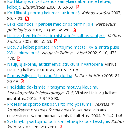
Kodifikacijos ir vartosenos santykiai dabartinėje lietuvių
kalboje
.
Lituanistica
2006, 3, 50-59.
Kodifikuotų normų keitimas: už ir prieš
.
Kalbos kultūra
2007,
80, 7-23.
Leksikos ribos ir paribiai medicinos terminijoje
.
Respectus
philologicus
2018, 33 (38), 49-58.
Lietuvių bendrinės ir administracinės kalbos santykis
.
Kalbos
kultūra
2007, 80, 55-63.
Lietuvių kalba: poreikis ir vartojimo mastai: XV a. antra pusė -
XVI a. pirma pusė
.
Naujasis Židinys - Aidai
2002, 9-10, 473-
478.
Naujųjų skolinių atitikmenys: struktūra ir vartosena
. Vilnius :
Lietuvių kalbos institutas, 2005. 191 p.
Pirmas žvilgsnis į tinklaraščių kalbą
.
Kalbos kultūra
2008, 81,
20-49.
Priešdėlio da- kilmės ir taisymo motyvų klausimu
.
Leksikografija ir leksikologija. D. 5.
Vilnius: Lietuvių kalbos
institutas, 2015. P. 349-390.
Profesinės sporto kalbos vartojimo ypatumai
.
Tekstas ir
kontekstas: prasmės formavimasis.
Kaunas: Vilniaus
universiteto Kauno humanitarinis fakultetas, 2004. P. 142-146.
Svetimybių vartojimo polinkiai lietuvių kalbos tekstyne
.
Kalbos
kultūra
2005, 78, 210-219.