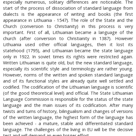
especially numerous, solitary differences are noticeable. The
start of the process of dissociation of standard language from
dialects is the appearance of writing and books (the first
appearance in Lithuania - 1547). The role of the State and the
Church (conversion to Christianity) in this process is very
important. First of all, Lithuanian became a language of the
church (after conversion to Christianity in 1387). However
Lithuania used other official languages, then it lost its
statehood (1795), and Lithuanian became the state language
only in 1922. In soviet times its rights were restricted again.
Written Lithuanian is quite old, but the new standard language,
especially its scientific style and terminology are rather young.
However, norms of the written and spoken standard language
and of its functional styles are already quite well settled and
codified. The codification of the Lithuanian language is scientific
(of the good theoretical level) and official. The State Lithuanian
Language Commission is responsible for the status of the state
language and the main issues of its codification. After many
twists and turns of history, bilingualism and changes of versions
of the written language, the highest form of the language has
been achieved - a mature, stable and differentiated standard
language. The challenges of the living in EU will be the decisive
test and will demand an even bigger effort.