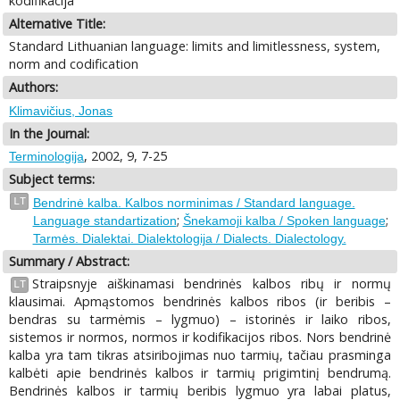
kodifikacija
Alternative Title:
Standard Lithuanian language: limits and limitlessness, system,
norm and codification
Authors:
Klimavičius, Jonas
In the Journal:
, 2002, 9, 7-25
Terminologija
Subject terms:
LT
Bendrinė kalba. Kalbos norminimas / Standard language.
;
;
Language standartization
Šnekamoji kalba / Spoken language
Tarmės. Dialektai. Dialektologija / Dialects. Dialectology.
Summary / Abstract:
Straipsnyje aiškinamasi bendrinės kalbos ribų ir normų
LT
klausimai. Apmąstomos bendrinės kalbos ribos (ir beribis –
bendras su tarmėmis – lygmuo) – istorinės ir laiko ribos,
sistemos ir normos, normos ir kodifikacijos ribos. Nors bendrinė
kalba yra tam tikras atsiribojimas nuo tarmių, tačiau prasminga
kalbėti apie bendrinės kalbos ir tarmių prigimtinį bendrumą.
Bendrinės kalbos ir tarmių beribis lygmuo yra labai platus,