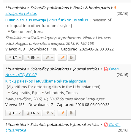
Lituanistika
Scientific publications
Books & books parts
straipsnio tekstas
[
20.16
]
Buitinio stiliaus invazija į kitus funkcinius stilius
[Invasion of
colloquial into other functional styles]
Smetonienė, Irena
Šiuolaikinės stilistikos kryptys ir problemos. Vilnius: Lietuvos
edukologijos universiteto leidykla, 2013, P. 150-158
Views:
458
Downloads:
106
Captured:
2026-08-02 00:00:22
LT
EN
Lituanistika
Scientific publications
Journal articles
Open
Access (CC) BY 4.0
[
20.16
]
Klitikų paieškos lietuviškame tekste algoritmai
[Algorithms for detecting clitics in the Lithuanian text]
Kasparaitis, Pijus
Anbinderis, Tomas
Kalbų studijos , 2007, 10, 30-37 Studies About Languages
Views:
153
Downloads:
7
Captured:
2026-08-06 00:00:33
LT
EN
Lituanistika
Scientific publications
Journal articles
©InC –
Lituanistika
[
20.16
]