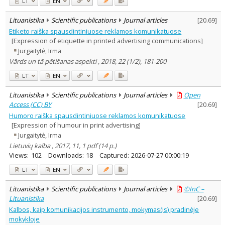
LT
EN
Lituanistika
Scientific publications
Journal articles
[
20.69
]
Etiketo raiška spausdintiniuose reklamos komunikatuose
[Expression of etiquette in printed advertising communications]
Jurgaitytė, Irma
Vārds un tā pētišanas aspekti , 2018, 22 (1/2), 181-200
LT
EN
Lituanistika
Scientific publications
Journal articles
Open
Access (CC) BY
[
20.69
]
Humoro raiška spausdintiniuose reklamos komunikatuose
[Expression of humour in print advertising]
Jurgaitytė, Irma
Lietuvių kalba , 2017, 11, 1 pdf (14 p.)
Views:
102
Downloads:
18
Captured:
2026-07-27 00:00:19
LT
EN
Lituanistika
Scientific publications
Journal articles
©InC –
Lituanistika
[
20.69
]
Kalbos, kaip komunikacijos instrumento, mokymas(is) pradinėje
mokykloje