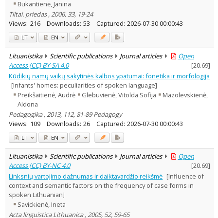
Bukantienė, Janina
Tiltai. priedas , 2006, 33, 19-24
Views:
216
Downloads:
53
Captured:
2026-07-30 00:00:43
LT
EN
Lituanistika
Scientific publications
Journal articles
Open
Access (CC) BY-SA 4.0
[
20.69
]
Kūdikių namų vaikų sakytinės kalbos ypatumai: fonetika ir morfologija
[Infants' homes: peculiarities of spoken language]
Preikšaitienė, Audrė
Glebuvienė, Vitolda Sofija
Mazolevskienė,
Aldona
Pedagogika , 2013, 112, 81-89 Pedagogy
Views:
109
Downloads:
26
Captured:
2026-07-30 00:00:43
LT
EN
Lituanistika
Scientific publications
Journal articles
Open
Access (CC) BY-NC 4.0
[
20.69
]
Linksnių vartojimo dažnumas ir daiktavardžio reikšmė
[Influence of
context and semantic factors on the frequency of case forms in
spoken Lithuanian]
Savickienė, Ineta
Acta linguistica Lithuanica , 2005, 52, 59-65