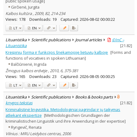
public spoken usage]
Girčienė, Jurgita
Kalbos kultūra , 2009, 82, 214-234
Views:
178
Downloads:
19
Captured:
2026-08-02 00:00:22
LT
EN
Lituanistika
Scientific publications
Journal articles
©InC –
Lituanistika
[
21.82
]
Kreipinių forma ir funkcijos šnekamojoje lietuvių kalboje
[Forms and
functions of vocatives in spoken Lithuanian]
Balčiūnienė, Ingrida
Žmogus kalbos erdvėje , 2010, 6, 375-381
Views:
165
Downloads:
23
Captured:
2026-08-05 00:00:25
LT
EN
Lituanistika
Scientific publications
Books & books parts
knygos tekstas
[
21.82
]
Kriminalistinė lingvistika. Metodologiniai pagrindai ir jų taikymas
atliekant ekspertizę
[Methodologischen Grundlagen der
kriminalistischen Linguistik und ihre Anwendung in der expertise]
Ryngevič, Renata
Vilnius : MRU Leidybos centras, 2006