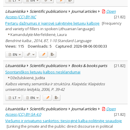
LT
EN
Lituanistika
Scientific publications
Journal articles
Open
Access (CC) BY-NC
[
21.82
]
Pertarų dažnumas ir įvairovė sakytinėje lietuvių kalboje
[Frequency
and variety of fillers in spoken Lithuanian language]
Kamandulytė-Merfeldienė, Laura
Bendrinė kalba , 2014, 87, 1-10 Standard Language
Views:
115
Downloads:
5
Captured:
2026-08-06 00:00:33
EN
Lituanistika
Scientific publications
Books & books parts
[
21.82
]
Spontaniškos lietuvių kalbos nesklandumai
Džežulskienė, Judita
Kalbos vienetų semantika ir struktūra. Klaipėda: Klaipėdos
universiteto leidykla, 2006, P. 39-42
LT
EN
Lituanistika
Scientific publications
Journal articles
Open
Access (CC) BY-SA 4.0
[
21.82
]
Viešumo ir privatumo sankirtos: tiesioginė kalba politinėje spaudoje
[Linking the private and the public: direct discourse in political