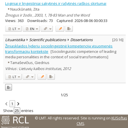
Loginiai ir lingvistiniai sakytinės ir rašytinės raiškos skirtumai
Nauckūnaitė, Zita
Žmogus ir žodis , 2003, 1, 78-83 Man and the Word
Views:
363
Downloads:
73
Captured:
2026-08-06 00:00:33
LT
EN
Lituanistika
Scientific publications
Dissertations
[
20.16
]
Žiniasklaidos lyderių sociolingvistinė kompetencija visuomenės
transformacijų kontekste
[Sociolinguistic competence of leading
media personalities in the context of social transformations]
Tamaševičius, Giedrius
Vilnius : Lietuvių kalbos institutas, 2012
LT
1/25
1
Show
entries
© LMT. All rights reserved.
Site is running on
KUSoftas
CMS
.