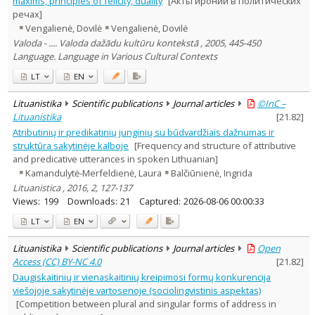
maxims, principles of felicity, duality
[Акты иронии в политических
Dissertations
1
речах]
Subject area
:
Vengalienė, Dovilė
Vengalienė, Dovilė
Education
10
Valoda - .... Valoda dažādu kultūru kontekstā , 2005, 445-450
Ethnology
5
Language. Language in Various Cultural Contexts
Philosophy
1
History
3
LT
EN
Linguistics
140
Literary Studies
8
Lituanistika
Scientific publications
Journal articles
©InC –
Political sciences
2
Lituanistika
[
21.82
]
Psychology
1
Atributinių ir predikatinių junginių su būdvardžiais dažnumas ir
Sociology
2
Theatrology
struktūra sakytinėje kalboje
[Frequency and structure of attributive
1
and predicative utterances in spoken Lithuanian]
Text language
Kamandulytė-Merfeldienė, Laura
Balčiūnienė, Ingrida
Country of publication
Lituanistica , 2016, 2, 127-137
Historical periods
Views:
199
Downloads:
21
Captured:
2026-08-06 00:00:33
Lithuanian place names
LT
EN
Subject
Lituanistika
Scientific publications
Journal articles
Open
Journal
Access (CC) BY-NC 4.0
[
21.82
]
Daugiskaitinių ir vienaskaitinių kreipimosi formų konkurencija
viešojoje sakytinėje vartosenoje (sociolingvistinis aspektas)
[Competition between plural and singular forms of address in