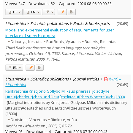
Views:
247
Downloads:
52
Captured:
2026-08-06 00:00:33
LT
EN
Lituanistika
Scientific publications
Books & books parts
[
20.69
]
Model and experimental evaluation of requirements for user
interface of speech corpora
Driaunys, Kęstutis
Rudžionis, Vytautas
Butleris, Rimantas
Third Baltic conference on human language technologies:
proceedings, October 4-5, 2007, Kaunas, Lithuania. Vilnius: Lietuvių
kalbos institutas, 2008, P. 79-85
EN
Lituanistika
Scientific publications
Journal articles
©InC –
Lituanistika
[
20.69
]
Rankraštiniai Kristijono Gotlybo Milkaus prierašai jo žodyne
Littaui∫ch=deut∫ches und Deut∫ch=littaeui∫ches Worter=Buch (1800)
[Marginal inscriptions by Kristijonas Gotlybas Milkus in his dictionary
Littauisch=deutsches und Deutsch=littaeuisches Worter=Buch
(1800)]
Drotvinas, Vincentas
Rimkutė, Aušra
Archivum Lithuanicum , 2005, 7, 67-79
Views:
93
Downloads:
4
Captured:
2026-07-30 00:00:43