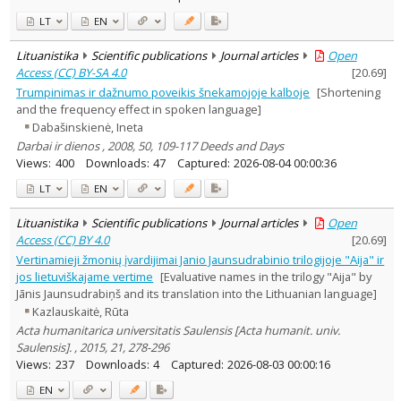
LT
EN
Lituanistika
Scientific publications
Journal articles
Open
Access (CC) BY-SA 4.0
[
20.69
]
Trumpinimas ir dažnumo poveikis šnekamojoje kalboje
[Shortening
and the frequency effect in spoken language]
Dabašinskienė, Ineta
Darbai ir dienos , 2008, 50, 109-117 Deeds and Days
Views:
400
Downloads:
47
Captured:
2026-08-04 00:00:36
LT
EN
Lituanistika
Scientific publications
Journal articles
Open
Access (CC) BY 4.0
[
20.69
]
Vertinamieji žmonių įvardijimai Janio Jaunsudrabinio trilogijoje "Aija" ir
jos lietuviškajame vertime
[Evaluative names in the trilogy "Aija" by
Jānis Jaunsudrabiņš and its translation into the Lithuanian language]
Kazlauskaitė, Rūta
Acta humanitarica universitatis Saulensis [Acta humanit. univ.
Saulensis]. , 2015, 21, 278-296
Views:
237
Downloads:
4
Captured:
2026-08-03 00:00:16
EN