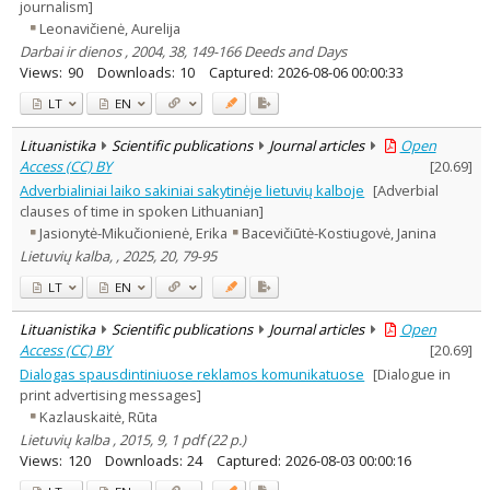
journalism]
Leonavičienė, Aurelija
Darbai ir dienos , 2004, 38, 149-166 Deeds and Days
Views:
90
Downloads:
10
Captured:
2026-08-06 00:00:33
LT
EN
Lituanistika
Scientific publications
Journal articles
Open
Access (CC) BY
[
20.69
]
Adverbialiniai laiko sakiniai sakytinėje lietuvių kalboje
[Adverbial
clauses of time in spoken Lithuanian]
Jasionytė-Mikučionienė, Erika
Bacevičiūtė-Kostiugovė, Janina
Lietuvių kalba, , 2025, 20, 79-95
LT
EN
Lituanistika
Scientific publications
Journal articles
Open
Access (CC) BY
[
20.69
]
Dialogas spausdintiniuose reklamos komunikatuose
[Dialogue in
print advertising messages]
Kazlauskaitė, Rūta
Lietuvių kalba , 2015, 9, 1 pdf (22 p.)
Views:
120
Downloads:
24
Captured:
2026-08-03 00:00:16