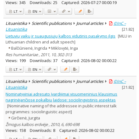
Views:
345
Downloads:
25
Captured:
2026-07-27 00:00:19
LT
EN
Lituanistika
Scientific publications
Journal articles
©InC –
Lituanistika
[
21.82
]
Lietuvių vaikų ir suaugusiųjų kalbos vidutinis pasakymo ilgis
[MLU in
Lithuanian children and adult speech]
Balčiūnienė, Ingrida
Miklovytė, Inga
Res humanitariae , 2011, 10, 302-313
Views:
199
Downloads:
37
Captured:
2026-08-02 00:00:22
LT
EN
Lituanistika
Scientific publications
Journal articles
©InC –
Lituanistika
[
21.82
]
Nominatyviniai adresato įvardijimai visuomeninius klausimus
nagrinėjančiose pokalbių laidose: sociolingvistinis aspektas
[Nominative naming of the addressee in public interest talk
programmes: sociolinguistic aspect]
Girčienė, Jurgita
Žmogus kalbos erdvėje , 2010, 6, 690-698
Views:
158
Downloads:
8
Captured:
2026-08-02 00:00:22