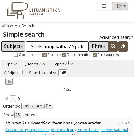
Home
Search
Simple search
Advanced search
Open access
Science
Dissemination
E-resources
Tips
Queries
Export
1
0
Adjusted by criteria
Adjust
Search results:
0
148
0
Year
–
1996
2025
1/25
Refine
:
1
Open access
114
Relevance
Order by:
Scientific publications
140
Dissemination publications
8
Show
entries
Document Type
:
Lituanistika
Scientific publications
Journal articles
[
21.82
]
Books & books parts
25
Acts of irony in political speeches: Irony, speech acts, conversational
Journal articles
122