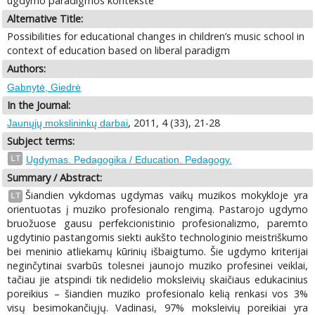
ugdymo paradigmos kontekste
Alternative Title:
Possibilities for educational changes in children’s music school in
context of education based on liberal paradigm
Authors:
Gabnytė, Giedrė
In the Journal:
, 2011, 4 (33), 21-28
Jaunųjų mokslininkų darbai
Subject terms:
LT
Ugdymas. Pedagogika / Education. Pedagogy.
Summary / Abstract:
Šiandien vykdomas ugdymas vaikų muzikos mokykloje yra
LT
orientuotas į muziko profesionalo rengimą. Pastarojo ugdymo
bruožuose gausu perfekcionistinio profesionalizmo, paremto
ugdytinio pastangomis siekti aukšto technologinio meistriškumo
bei meninio atliekamų kūrinių išbaigtumo. Šie ugdymo kriterijai
neginčytinai svarbūs tolesnei jaunojo muziko profesinei veiklai,
tačiau jie atspindi tik nedidelio moksleivių skaičiaus edukacinius
poreikius – šiandien muziko profesionalo kelią renkasi vos 3%
visų besimokančiųjų. Vadinasi, 97% moksleivių poreikiai yra