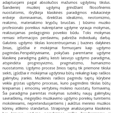
adaptuojami pagal absoliučios mažumos ugdytinių tikslus.
Šiandieninį muzikinį ugdymą grindžiant filosofinėmis
nuostatomis, išryškėja klasikinės paradigmos edukacinėje
erdvėje dominavimas, išreikštas idealizmo, neotomizmo,
realizmo, materializmo krypčių bruožais. Į būsimo muziko
profesionalo poreikius nukreiptame ugdyme vyrauja mokymas,
realizuojamas pedagoginio poveikio būdu. Toks mokymas
remiasi informacijos perdavimu, pabrėžia individualų darbą.
Galutinis ugdymo tikslas koncentruojamas į bazines dalykines
žinias, įgūdžiai ir mokėjimai formuojami kaip ugdymo
pagrindas.Perspektyviniame, pokyčiais paremtame ugdyme
klasikinę paradigmą galėtų keisti laisvojo ugdymo paradigma,
atspindėta progresyvizmo, pragmatizmo, humanizmo
nuostatomis. Ugdymo procese žinios taptų tik priemone tikslui
siekti, įgūdžiai ir mokėjimai ugdytiniui būtų reikalingi kaip raiškos
galimybių įrankis. Muzikinės raiškos pagrindu taptų kūrybine
veikla grįstas ugdymo procesas, kurio pagrindinis tikslas būtų
kreipiamas į emocinių vertybinių mokinio nuostatų formavimą.
Šia paradigma paremtas mokymas suteiktų naujų galimybių
saviraiškinių, mėgėjiško muzikavimo ugdymo poreikių turintiems
moksleiviams, nepretenduojantiems į aukštus meninio muzikos
kūrinių atlikimo standartus. Straipsnyje analizuojama klasikinės