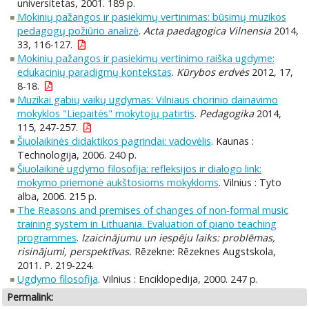
universitetas, 2001. 189 p.
Mokinių pažangos ir pasiekimų vertinimas: būsimų muzikos
pedagogų požiūrio analizė
.
Acta paedagogica Vilnensia
2014,
33, 116-127.
Mokinių pažangos ir pasiekimų vertinimo raiška ugdyme:
edukacinių paradigmų kontekstas
.
Kūrybos erdvės
2012, 17,
8-18.
Muzikai gabių vaikų ugdymas: Vilniaus chorinio dainavimo
mokyklos "Liepaitės" mokytojų patirtis
.
Pedagogika
2014,
115, 247-257.
Šiuolaikinės didaktikos pagrindai: vadovėlis
. Kaunas :
Technologija, 2006. 240 p.
Šiuolaikinė ugdymo filosofija: refleksijos ir dialogo link:
mokymo priemonė aukštosioms mokykloms
. Vilnius : Tyto
alba, 2006. 215 p.
The Reasons and premises of changes of non-formal music
training system in Lithuania. Evaluation of piano teaching
programmes
.
Izaicinājumu un iespēju laiks: problēmas,
risinājumi, perspektīvas.
Rēzekne: Rēzeknes Augstskola,
2011. P. 219-224.
Ugdymo filosofija
. Vilnius : Enciklopedija, 2000. 247 p.
Permalink: