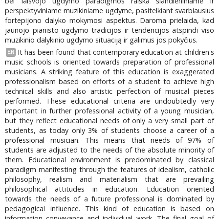
bei laisvojo ugdymo paradigmos raiška šiandieniniame ir
perspektyviniame muzikiniame ugdyme, pasitelkiant svarbiausius
fortepijono dalyko mokymosi aspektus. Daroma prielaida, kad
jaunojo pianisto ugdymo tradicijos ir tendencijos atspindi viso
muzikinio dalykinio ugdymo situaciją ir galimus jos pokyčius.
It has been found that contemporary education at children's
EN
music schools is oriented towards preparation of professional
musicians. A striking feature of this education is exaggerated
professionalism based on efforts of a student to achieve high
technical skills and also artistic perfection of musical pieces
performed. These educational criteria are undoubtedly very
important in further professional activity of a young musician,
but they reflect educational needs of only a very small part of
students, as today only 3% of students choose a career of a
professional musician. This means that needs of 97% of
students are adjusted to the needs of the absolute minority of
them. Educational environment is predominated by classical
paradigm manifesting through the features of idealism, catholic
philosophy, realism and materialism that are prevailing
philosophical attitudes in education. Education oriented
towards the needs of a future professional is dominated by
pedagogical influence. This kind of education is based on
information conveyance and individual work. The final goal of