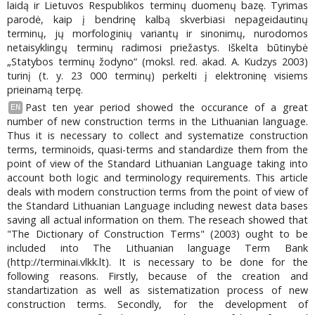
laidą ir Lietuvos Respublikos terminų duomenų bazę. Tyrimas
parodė, kaip į bendrinę kalbą skverbiasi nepageidautinų
terminų, jų morfologinių variantų ir sinonimų, nurodomos
netaisyklingų terminų radimosi priežastys. Iškelta būtinybė
„Statybos terminų žodyno“ (moksl. red. akad. A. Kudzys 2003)
turinį (t. y. 23 000 terminų) perkelti į elektroninę visiems
prieinamą terpę.
Past ten year period showed the occurance of a great
EN
number of new construction terms in the Lithuanian language.
Thus it is necessary to collect and systematize construction
terms, terminoids, quasi-terms and standardize them from the
point of view of the Standard Lithuanian Language taking into
account both logic and terminology requirements. This article
deals with modern construction terms from the point of view of
the Standard Lithuanian Language including newest data bases
saving all actual information on them. The reseach showed that
"The Dictionary of Construction Terms" (2003) ought to be
included into The Lithuanian language Term Bank
(http://terminai.vlkk.lt). It is necessary to be done for the
following reasons. Firstly, because of the creation and
standartization as well as sistematization process of new
construction terms. Secondly, for the development of