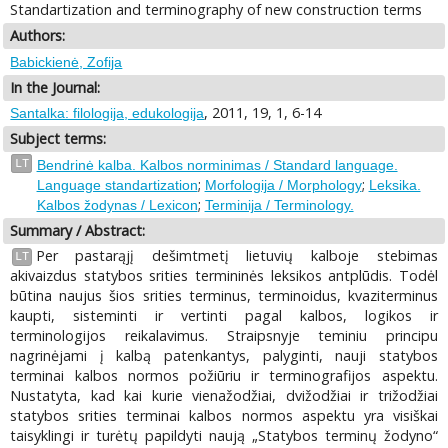
Standartization and terminography of new construction terms
Authors:
Babickienė, Zofija
In the Journal:
, 2011, 19, 1, 6-14
Santalka: filologija, edukologija
Subject terms:
LT
Bendrinė kalba. Kalbos norminimas / Standard language.
;
;
Language standartization
Morfologija / Morphology
Leksika.
;
Kalbos žodynas / Lexicon
Terminija / Terminology.
Summary / Abstract:
Per pastarąjį dešimtmetį lietuvių kalboje stebimas
LT
akivaizdus statybos srities termininės leksikos antplūdis. Todėl
būtina naujus šios srities terminus, terminoidus, kvaziterminus
kaupti, sisteminti ir vertinti pagal kalbos, logikos ir
terminologijos reikalavimus. Straipsnyje teminiu principu
nagrinėjami į kalbą patenkantys, palyginti, nauji statybos
terminai kalbos normos požiūriu ir terminografijos aspektu.
Nustatyta, kad kai kurie vienažodžiai, dvižodžiai ir trižodžiai
statybos srities terminai kalbos normos aspektu yra visiškai
taisyklingi ir turėtų papildyti naują „Statybos terminų žodyno“