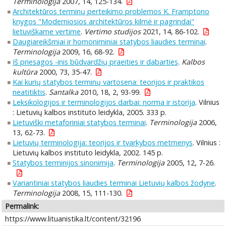
Terminologija
2007, 14, 125-134.
Architektūros terminų perteikimo problemos K. Framptono
knygos "Moderniosios architektūros kilmė ir pagrindai"
lietuviškame vertime
.
Vertimo studijos
2021, 14, 86-102.
Daugiareikšmiai ir homoniminiai statybos liaudies terminai
.
Terminologija
2009, 16, 68-92.
Iš priesagos -inis būdvardžių praeities ir dabarties
.
Kalbos
kultūra
2000, 73, 35-47.
Kai kurių statybos terminų vartosena: teorijos ir praktikos
neatitiktis
.
Santalka
2010, 18, 2, 93-99.
Leksikologijos ir terminologijos darbai: norma ir istorija
. Vilnius
: Lietuvių kalbos instituto leidykla, 2005. 333 p.
Lietuviški metaforiniai statybos terminai
.
Terminologija
2006,
13, 62-73.
Lietuvių terminologija: teorijos ir tvarkybos metmenys
. Vilnius :
Lietuvių kalbos instituto leidykla, 2002. 145 p.
Statybos terminijos sinonimija
.
Terminologija
2005, 12, 7-26.
Variantiniai statybos liaudies terminai Lietuvių kalbos žodyne
.
Terminologija
2008, 15, 111-130.
Permalink:
https://www.lituanistika.lt/content/32196