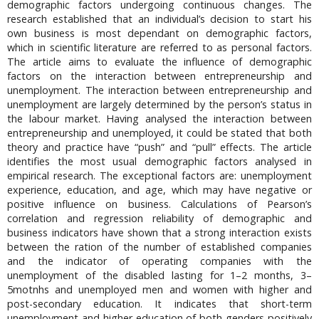
demographic factors undergoing continuous changes. The
research established that an individual’s decision to start his
own business is most dependant on demographic factors,
which in scientific literature are referred to as personal factors.
The article aims to evaluate the influence of demographic
factors on the interaction between entrepreneurship and
unemployment. The interaction between entrepreneurship and
unemployment are largely determined by the person’s status in
the labour market. Having analysed the interaction between
entrepreneurship and unemployed, it could be stated that both
theory and practice have “push” and “pull” effects. The article
identifies the most usual demographic factors analysed in
empirical research. The exceptional factors are: unemployment
experience, education, and age, which may have negative or
positive influence on business. Calculations of Pearson’s
correlation and regression reliability of demographic and
business indicators have shown that a strong interaction exists
between the ration of the number of established companies
and the indicator of operating companies with the
unemployment of the disabled lasting for 1–2 months, 3–
5motnhs and unemployed men and women with higher and
post-secondary education. It indicates that short-term
unemployment and higher education of both genders positively