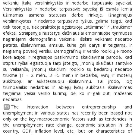
veiksnių įtaką verslininkystės ir nedarbo tarpusavio sąveikai.
Verslininkystės ir nedarbo tarpusavio sąveiką iš esmės lemia
užimamas asmens statusas darbo rinkoje. Išnagrinėjus
verslininkystės ir nedarbo tarpusavio ryšius, galima teigti, kad
tiek teorijoje, tiek praktikoje egzistuoja „stūmimo“ ir „traukimo“
efektai. Straipsnyje nustatyti dažniausiai empiriniuose tyrimuose
nagrinėjami demografiniai veiksniai. Išskirti veiksniai: nedarbo
patirtis, išsilavinimas, amžius, kurie gali daryti ir teigiamą, ir
neigiamą poveikį verslui. Demografinių ir verslo rodiklių Pirsono
koreliacijos ir regresijos patikimumo skaičiavimai parodė, kad
stiprūs ryšiai egzistuoja tarp įsteigtų įmonių skaičiaus santykio
su veikiančių įmonių skaičiumi rodiklio su bedarbių nedarbo
trukme (1 – 2 mėn., 3 –5 mėn.) ir bedarbių vyrų ir moterų
aukštuoju ar aukštesniuoju išsilavinimu. Tai įrodo, jog
trumpalaikis nedarbas ir abiejų lyčių aukštasis išsilavinimas
teigiamai veikia verslo kūrimą, dėl ko ir gali būti mažesnis
nedarbas.
The interaction between entrepreneurship and
EN
unemployment in various states has recently been based not
only on the key macroeconomic factors such as tendencies in
the unemployment rate change, economic situation in the
country, GDP, inflation level, etc., but on characteristics of