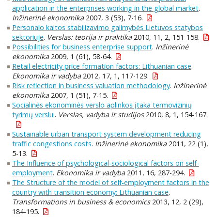
application in the enterprises working in the global market
.
Inžinerinė ekonomika
2007, 3 (53), 7-16.
Personalo kaitos stabilizavimo galimybės Lietuvos statybos
sektoriuje
.
Verslas: teorija ir praktika
2010, 11, 2, 151-158.
Possibilities for business enterprise support
.
Inžinerinė
ekonomika
2009, 1 (61), 58-64.
Retail electricity price formation factors: Lithuanian case
.
Ekonomika ir vadyba
2012, 17, 1, 117-129.
Risk reflection in business valuation methodology
.
Inžinerinė
ekonomika
2007, 1 (51), 7-15.
Socialinės ekonominės verslo aplinkos įtaka termovizinių
tyrimų verslui
.
Verslas, vadyba ir studijos
2010, 8, 1, 154-167.
Sustainable urban transport system development reducing
traffic congestions costs
.
Inžinerinė ekonomika
2011, 22 (1),
5-13.
The Influence of psychological-sociological factors on self-
employment
.
Ekonomika ir vadyba
2011, 16, 287-294.
The Structure of the model of self-employment factors in the
country with transition economy: Lithuanian case
.
Transformations in business & economics
2013, 12, 2 (29),
184-195.