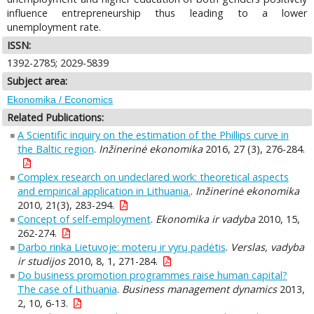
influence entrepreneurship thus leading to a lower
unemployment rate.
ISSN:
1392-2785; 2029-5839
Subject area:
Ekonomika / Economics
Related Publications:
A Scientific inquiry on the estimation of the Phillips curve in
the Baltic region
.
Inžinerinė ekonomika
2016, 27 (3), 276-284.
Complex research on undeclared work: theoretical aspects
and empirical application in Lithuania.
.
Inžinerinė ekonomika
2010, 21(3), 283-294.
Concept of self-employment
.
Ekonomika ir vadyba
2010, 15,
262-274.
Darbo rinka Lietuvoje: moterų ir vyrų padėtis
.
Verslas, vadyba
ir studijos
2010, 8, 1, 271-284.
Do business promotion programmes raise human capital?
The case of Lithuania
.
Business management dynamics
2013,
2, 10, 6-13.