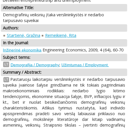
between entrepreneurship and unemployment
Alternative Title:
Demografinių veiksnių įtaka verslininkystės ir nedarbo
tarpusavio sąveikai
Authors:
Startienė, Gražina
Remeikienė, Rita
In the Journal:
Engineering Economics, 2009, 4 (64), 60-70
Inžinerinė ekonomika
Subject terms:
;
LT
Demografija / Demography
Užimtumas / Employment.
Summary / Abstract:
Pastaruoju laikotarpiu verslininkystės ir nedarbo tarpusavio
LT
sąveika įvairiose šalyse grindžiama ne tik tokiais pagrindiniais
makroekonominiais rodikliais: nedarbo lygio kitimo
tendencijomis, ekonomine situacija šalyje, BVP, infliacijos lygiu ir
kt., bet ir nuolat besikeičiančiomis demografinių veiksnių
charakteristikomis. Atlikus tyrimus nustatyta, kad individo
apsisprendimas pradėti savo verslą labiausiai priklauso nuo
demografinių, mokslinėje literatūroje dar kitaip vadinamų
asmeninių, veiksnių. Straipsnio tikslas – įvertinti demografinių