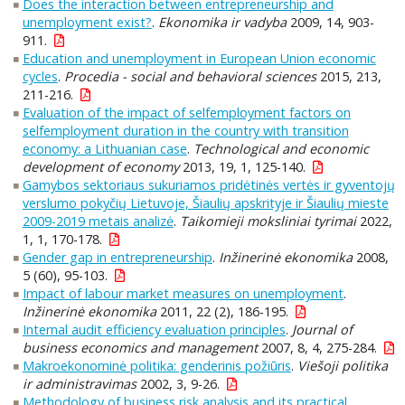
Does the interaction between entrepreneurship and
unemployment exist?
.
Ekonomika ir vadyba
2009, 14, 903-
911.
Education and unemployment in European Union economic
cycles
.
Procedia - social and behavioral sciences
2015, 213,
211-216.
Evaluation of the impact of selfemployment factors on
selfemployment duration in the country with transition
economy: a Lithuanian case
.
Technological and economic
development of economy
2013, 19, 1, 125-140.
Gamybos sektoriaus sukuriamos pridėtinės vertės ir gyventojų
verslumo pokyčių Lietuvoje, Šiaulių apskrityje ir Šiaulių mieste
2009-2019 metais analizė
.
Taikomieji moksliniai tyrimai
2022,
1, 1, 170-178.
Gender gap in entrepreneurship
.
Inžinerinė ekonomika
2008,
5 (60), 95-103.
Impact of labour market measures on unemployment
.
Inžinerinė ekonomika
2011, 22 (2), 186-195.
Internal audit efficiency evaluation principles
.
Journal of
business economics and management
2007, 8, 4, 275-284.
Makroekonominė politika: genderinis požiūris
.
Viešoji politika
ir administravimas
2002, 3, 9-26.
Methodology of business risk analysis and its practical