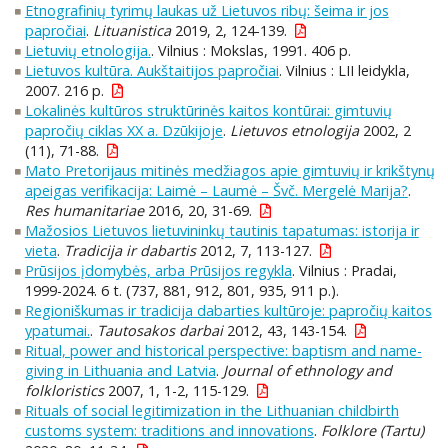
Etnografinių tyrimų laukas už Lietuvos ribų: šeima ir jos
papročiai
.
Lituanistica
2019, 2, 124-139.
Lietuvių etnologija.
. Vilnius : Mokslas, 1991. 406 p.
Lietuvos kultūra. Aukštaitijos papročiai
. Vilnius : LII leidykla,
2007. 216 p.
Lokalinės kultūros struktūrinės kaitos kontūrai: gimtuvių
papročių ciklas XX a. Dzūkijoje
.
Lietuvos etnologija
2002, 2
(11), 71-88.
Mato Pretorijaus mitinės medžiagos apie gimtuvių ir krikštynų
apeigas verifikacija: Laimė – Laumė – Švč. Mergelė Marija?
.
Res humanitariae
2016, 20, 31-69.
Mažosios Lietuvos lietuvininkų tautinis tapatumas: istorija ir
vieta
.
Tradicija ir dabartis
2012, 7, 113-127.
Prūsijos įdomybės, arba Prūsijos regykla
. Vilnius : Pradai,
1999-2024. 6 t. (737, 881, 912, 801, 935, 911 p.).
Regioniškumas ir tradicija dabarties kultūroje: papročių kaitos
ypatumai.
.
Tautosakos darbai
2012, 43, 143-154.
Ritual, power and historical perspective: baptism and name-
giving in Lithuania and Latvia
.
Journal of ethnology and
folkloristics
2007, 1, 1-2, 115-129.
Rituals of social legitimization in the Lithuanian childbirth
customs system: traditions and innovations
.
Folklore (Tartu)