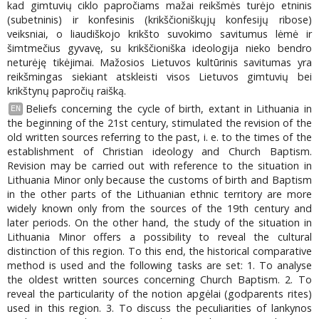
kad gimtuvių ciklo papročiams mažai reikšmės turėjo etninis
(subetninis) ir konfesinis (krikščioniškųjų konfesijų ribose)
veiksniai, o liaudiškojo krikšto suvokimo savitumus lėmė ir
šimtmečius gyvavę, su krikščioniška ideologija nieko bendro
neturėję tikėjimai. Mažosios Lietuvos kultūrinis savitumas yra
reikšmingas siekiant atskleisti visos Lietuvos gimtuvių bei
krikštynų papročių raišką.
Beliefs concerning the cycle of birth, extant in Lithuania in
EN
the beginning of the 21st century, stimulated the revision of the
old written sources referring to the past, i. e. to the times of the
establishment of Christian ideology and Church Baptism.
Revision may be carried out with reference to the situation in
Lithuania Minor only because the customs of birth and Baptism
in the other parts of the Lithuanian ethnic territory are more
widely known only from the sources of the 19th century and
later periods. On the other hand, the study of the situation in
Lithuania Minor offers a possibility to reveal the cultural
distinction of this region. To this end, the historical comparative
method is used and the following tasks are set: 1. To analyse
the oldest written sources concerning Church Baptism. 2. To
reveal the particularity of the notion apgėlai (godparents rites)
used in this region. 3. To discuss the peculiarities of lankynos