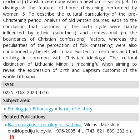
(rodynos) (transl. a ceremony when a newborn is visited). 4. To
distinguish the features of home christening performed by
women. 5. To describe the cultural particularity of the pre-
Christening period. Analysis of old written sources leads to the
conclusion that customs of the birth cycle were hardly
influenced by ethnic (subethnic) and confessional (in the
boundaries of Christian confessions) factors, whereas the
peculiarities of the perception of folk christening were also
conditioned by beliefs which had existed for centuries and had
nothing in common with Christian ideology. The cultural
distinction of Lithuania Minor is meaningful when aiming to
reveal the expression of birth and Baptism customs of the
whole Lithuania.
ISSN:
0235-716X; 2424-4716
Subject area:
Etnologija / Ethnology
Istorija / History
Related Publications:
Baltų religijos ir mitologijos šaltiniai.
. Vilnius : Mokslo ir
enciklopedijų leidykla, 1996-2005. 4 t. (743, 821, 839, 282 p.).