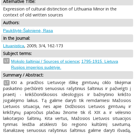
Alternative Title:
Expression of cultural distinction of Lithuania Minor in the
context of old written sources
Authors:
Paukštytė-Šaknienė, Rasa
In the Journal:
, 2009, 3/4, 162-173
Lituanistica
Subject terms:
;
LT
Mokslo šaltiniai / Sources of science
1795-1915. Lietuva
Rusijos imperijos sudėtyje.
Summary / Abstract:
XXI a. pradžios Lietuvoje išlikę gimtuvių ciklo tikėjimai
LT
paskatino peržiūrėti senuosius rašytinius šaltinius ir pažvelgti į
praeitį - krikščioniškosios ideologijos ir bažnytinio krikšto
įsigalėjimo laikus. Tą galime daryti tik remdamiesi Mažosios
Lietuvos situacija, nes apie Didžiosios Lietuvos gimtuvių ir
krikštynų papročius plačiau žinome tik iš XIX a. ir vėlesnio
laikotarpio šaltinių. Kita vertus, Mažosios Lietuvos situacijos
tyrimas leidžia atskleisti šio regiono kultūrinį savitumą.
Išanalizavę senuosius rašytinius šaltinius galime daryti išvadą,