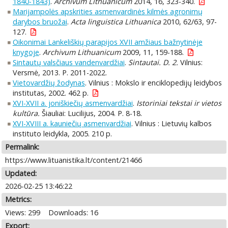
1840-1843)
.
Archivum Lithuanicum
2014, 16, 323-340.
Marijampolės apskrities asmenvardinės kilmės agronimų
darybos bruožai
.
Acta linguistica Lithuanica
2010, 62/63, 97-
127.
Oikonimai Lankeliškių parapijos XVII amžiaus bažnytinėje
knygoje
.
Archivum Lithuanicum
2009, 11, 159-188.
Sintautų valsčiaus vandenvardžiai
.
Sintautai. D. 2.
Vilnius:
Versmė, 2013. P. 2011-2022.
Vietovardžių žodynas
. Vilnius : Mokslo ir enciklopedijų leidybos
institutas, 2002. 462 p.
XVI-XVII a. joniškiečių asmenvardžiai
.
Istoriniai tekstai ir vietos
kultūra.
Šiauliai: Lucilijus, 2004. P. 8-18.
XVI-XVIII a. kauniečių asmenvardžiai
. Vilnius : Lietuvių kalbos
instituto leidykla, 2005. 210 p.
Permalink:
https://www.lituanistika.lt/content/21466
Updated:
2026-02-25 13:46:22
Metrics:
Views: 299
Downloads: 16
Export: