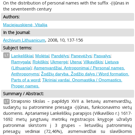
On the distribution of personal names with the suffix -(i)ūnas in
the seventeenth century
Authors:
Maciejauskienė, Vitalija
In the Journal:
, 2008, 10, 137-156
Archivum Lithuanicum
Subject terms:
;
;
;
;
;
LT
Lankeliškiai
Molėtai
Pandėlys
Panevėžys
Pasvalys
;
;
;
;
;
Ramygala
Rokiškis
Ukmergė
Utena
Vilkaviškis
Lietuva
;
(Lithuania)
Asmenvardžiai. Antroponimai / Personal names.
;
Anthroponyms
Žodžių daryba. Žodžio dalys / Word formation.
;
Parts of a word
Tikriniai vardai. Onomastika / Onomastics.
Proper names.
Summary / Abstract:
Straipsnio tikslas – papildyti XVII a. lietuvių asmenvardžių,
LT
sudarytų su patronimine priesaga -(i)ūnas, funkcionavimo vietų
duomenis. Aptariamieji Lankeliškių parapijos (Vilkaviškio r.) 1617-
1692 metų jungtuvių metrikų registracijos knygoje užrašyti
patronimai skirstomi į 3 grupes – lietuviškų patroniminių
priesagų vediniai (72,46%), asmenvardžiai su slaviškomis