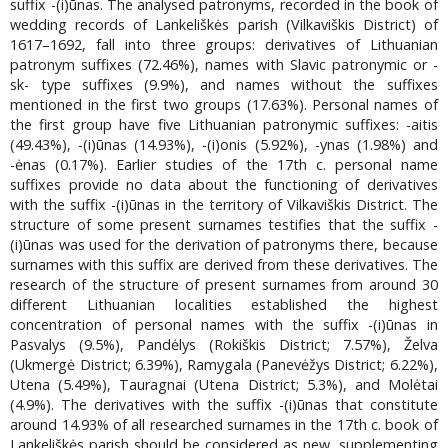
suffix -(i)ūnas. The analysed patronyms, recorded in the book of
wedding records of Lankeliškės parish (Vilkaviškis District) of
1617–1692, fall into three groups: derivatives of Lithuanian
patronym suffixes (72.46%), names with Slavic patronymic or -
sk- type suffixes (9.9%), and names without the suffixes
mentioned in the first two groups (17.63%). Personal names of
the first group have five Lithuanian patronymic suffixes: -aitis
(49.43%), -(i)ūnas (14.93%), -(i)onis (5.92%), -ynas (1.98%) and
-ėnas (0.17%). Earlier studies of the 17th c. personal name
suffixes provide no data about the functioning of derivatives
with the suffix -(i)ūnas in the territory of Vilkaviškis District. The
structure of some present surnames testifies that the suffix -
(i)ūnas was used for the derivation of patronyms there, because
surnames with this suffix are derived from these derivatives. The
research of the structure of present surnames from around 30
different Lithuanian localities established the highest
concentration of personal names with the suffix -(i)ūnas in
Pasvalys (9.5%), Pandėlys (Rokiškis District; 7.57%), Želva
(Ukmergė District; 6.39%), Ramygala (Panevėžys District; 6.22%),
Utena (5.49%), Tauragnai (Utena District; 5.3%), and Molėtai
(4.9%). The derivatives with the suffix -(i)ūnas that constitute
around 14.93% of all researched surnames in the 17th c. book of
Lankeliškės parish should be considered as new, supplementing