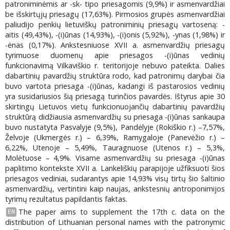
patroniminėmis ar -sk- tipo priesagomis (9,9%) ir asmenvardžiai
be išskirtųjų priesagų (17,63%). Pirmosios grupės asmenvardžiai
paliudijo penkių lietuviškų patroniminių priesagų vartoseną: -
aitis (49,43%), -(i)ūnas (14,93%), -(i)onis (5,92%), -ynas (1,98%) ir
-ėnas (0,17%). Ankstesniuose XVII a. asmenvardžių priesagų
tyrimuose duomenų apie priesagos -(i)ūnas vedinių
funkcionavimą Vilkaviškio r. teritorijoje nebuvo pateikta. Dalies
dabartinių pavardžių struktūra rodo, kad patronimų darybai čia
buvo vartota priesaga -(i)ūnas, kadangi iš pastarosios vedinių
yra susidariusios šią priesagą turinčios pavardės. Ištyrus apie 30
skirtingų Lietuvos vietų funkcionuojančių dabartinių pavardžių
struktūrą didžiausia asmenvardžių su priesaga -(i)ūnas sankaupa
buvo nustatyta Pasvalyje (9,5%), Pandėlyje (Rokiškio r.) –7,57%,
Želvoje (Ukmergės r.) – 6,39%, Ramygaloje (Panevėžio r.) –
6,22%, Utenoje – 5,49%, Tauragnuose (Utenos r.) – 5,3%,
Molėtuose – 4,9%. Visame asmenvardžių su priesaga -(i)ūnas
paplitimo kontekste XVII a. Lankeliškių parapijoje užfiksuoti šios
priesagos vediniai, sudarantys apie 14,93% visų tirtų šio šaltinio
asmenvardžių, vertintini kaip naujas, ankstesnių antroponimijos
tyrimų rezultatus papildantis faktas.
The paper aims to supplement the 17th c. data on the
EN
distribution of Lithuanian personal names with the patronymic