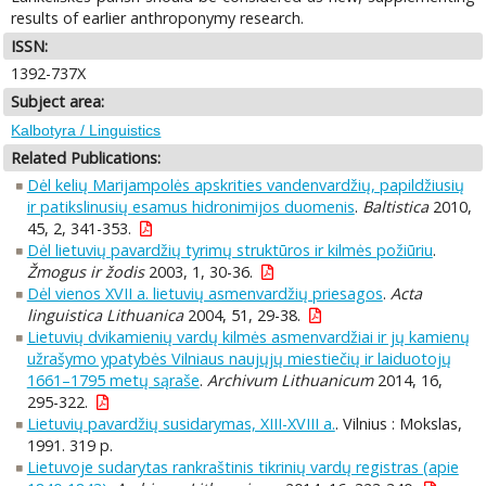
results of earlier anthroponymy research.
ISSN:
1392-737X
Subject area:
Kalbotyra / Linguistics
Related Publications:
Dėl kelių Marijampolės apskrities vandenvardžių, papildžiusių
ir patikslinusių esamus hidronimijos duomenis
.
Baltistica
2010,
45, 2, 341-353.
Dėl lietuvių pavardžių tyrimų struktūros ir kilmės požiūriu
.
Žmogus ir žodis
2003, 1, 30-36.
Dėl vienos XVII a. lietuvių asmenvardžių priesagos
.
Acta
linguistica Lithuanica
2004, 51, 29-38.
Lietuvių dvikamienių vardų kilmės asmenvardžiai ir jų kamienų
užrašymo ypatybės Vilniaus naujųjų miestiečių ir laiduotojų
1661–1795 metų sąraše
.
Archivum Lithuanicum
2014, 16,
295-322.
Lietuvių pavardžių susidarymas, XIII-XVIII a.
. Vilnius : Mokslas,
1991. 319 p.
Lietuvoje sudarytas rankraštinis tikrinių vardų registras (apie