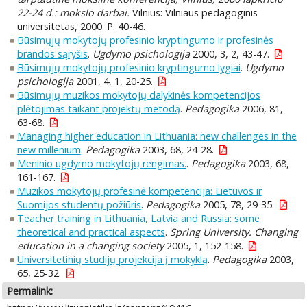
22-24 d.: mokslo darbai.
Vilnius: Vilniaus pedagoginis
universitetas, 2000. P. 40-46.
Būsimųjų mokytojų profesinio kryptingumo ir profesinės
brandos sąryšis
.
Ugdymo psichologija
2000, 3, 2, 43-47.
Būsimųjų mokytojų profesinio kryptingumo lygiai
.
Ugdymo
psichologija
2001, 4, 1, 20-25.
Būsimųjų muzikos mokytojų dalykinės kompetencijos
plėtojimas taikant projektų metodą
.
Pedagogika
2006, 81,
63-68.
Managing higher education in Lithuania: new challenges in the
new millenium
.
Pedagogika
2003, 68, 24-28.
Meninio ugdymo mokytojų rengimas.
.
Pedagogika
2003, 68,
161-167.
Muzikos mokytojų profesinė kompetencija: Lietuvos ir
Suomijos studentų požiūris
.
Pedagogika
2005, 78, 29-35.
Teacher training in Lithuania, Latvia and Russia: some
theoretical and practical aspects
.
Spring University. Changing
education in a changing society
2005, 1, 152-158.
Universitetinių studijų projekcija į mokyklą
.
Pedagogika
2003,
65, 25-32.
Permalink: