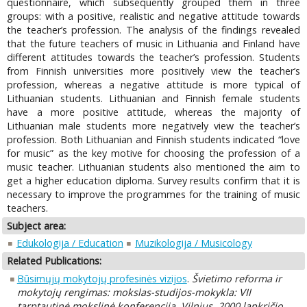
questionnaire, which subsequently grouped them in three
groups: with a positive, realistic and negative attitude towards
the teacher’s profession. The analysis of the findings revealed
that the future teachers of music in Lithuania and Finland have
different attitudes towards the teacher’s profession. Students
from Finnish universities more positively view the teacher’s
profession, whereas a negative attitude is more typical of
Lithuanian students. Lithuanian and Finnish female students
have a more positive attitude, whereas the majority of
Lithuanian male students more negatively view the teacher’s
profession. Both Lithuanian and Finnish students indicated “love
for music” as the key motive for choosing the profession of a
music teacher. Lithuanian students also mentioned the aim to
get a higher education diploma. Survey results confirm that it is
necessary to improve the programmes for the training of music
teachers.
Subject area:
Edukologija / Education
Muzikologija / Musicology
Related Publications:
Būsimųjų mokytojų profesinės vizijos
.
Švietimo reforma ir
mokytojų rengimas: mokslas-studijos-mokykla: VII
tarptautinė mokslinė konferencija, Vilnius, 2000 lapkričio