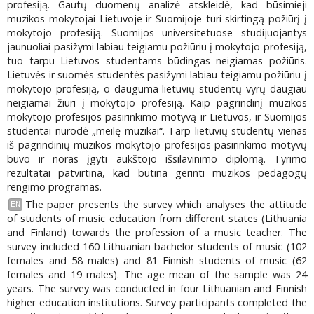
profesiją. Gautų duomenų analizė atskleidė, kad būsimieji
muzikos mokytojai Lietuvoje ir Suomijoje turi skirtingą požiūrį į
mokytojo profesiją. Suomijos universitetuose studijuojantys
jaunuoliai pasižymi labiau teigiamu požiūriu į mokytojo profesiją,
tuo tarpu Lietuvos studentams būdingas neigiamas požiūris.
Lietuvės ir suomės studentės pasižymi labiau teigiamu požiūriu į
mokytojo profesiją, o dauguma lietuvių studentų vyrų daugiau
neigiamai žiūri į mokytojo profesiją. Kaip pagrindinį muzikos
mokytojo profesijos pasirinkimo motyvą ir Lietuvos, ir Suomijos
studentai nurodė „meilę muzikai“. Tarp lietuvių studentų vienas
iš pagrindinių muzikos mokytojo profesijos pasirinkimo motyvų
buvo ir noras įgyti aukštojo išsilavinimo diplomą. Tyrimo
rezultatai patvirtina, kad būtina gerinti muzikos pedagogų
rengimo programas.
The paper presents the survey which analyses the attitude
EN
of students of music education from different states (Lithuania
and Finland) towards the profession of a music teacher. The
survey included 160 Lithuanian bachelor students of music (102
females and 58 males) and 81 Finnish students of music (62
females and 19 males). The age mean of the sample was 24
years. The survey was conducted in four Lithuanian and Finnish
higher education institutions. Survey participants completed the