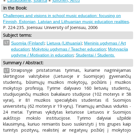
Lasauskienė, Jolanta
Juvonen, Antti
In the Book:
Challenges and visions in school music education: focusing on
.
Finnish, Estonian, Latvian and Lithuanian music education realities
P. 224-235.. Joensuu: University of Joensuu, 2006
Subject terms:
;
;
LT
Suomija (Finland)
Lietuva (Lithuania)
Meninis ugdymas / Art
;
;
education
Mokytojų ugdymas / Teacher education
Motyvacija
;
ugdyme / Motivation in education
Studentai / Students.
Summary / Abstract:
Straipsnyje pristatomas tyrimas, kuriame nagrinėjamas
LT
skirtingose valstybėse (Lietuvoje ir Suomijoje) gyvenančių
studentų, būsimųjų muzikos mokytojų, požiūris į muzikos
mokytojo profesiją. Tyrime dalyvavo 160 lietuvių studentų,
studijuojančių muzikos bakalauro studijose (102 moterys ir 58
vyrai), ir 81 muzikos specialybės studentas iš Suomijos
universitetų (62 moterys ir 19 vyrų). Tiriamųjų amžiaus vidurkis -
24 metai. Tyrimas vykdytas keturiose Lietuvos ir Suomijos
aukštojo mokslo institucijose. Tyrimo dalyviai užpildė
klausimyną, kuriuo remiantis buvo suskirstyti į tris grupes kaip
turintys pozityvų, realistinį ar negatyvų požiūrį į mokytojo