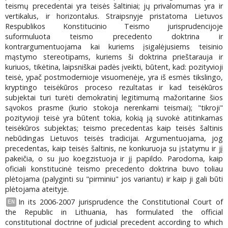
teismų precedentai yra teisės šaltiniai; jų privalomumas yra ir
vertikalus, ir horizontalus. Straipsnyje pristatoma Lietuvos
Respublikos Konstitucinio Teismo jurisprudencijoje
suformuluota teismo precedento doktrina ir
kontrargumentuojama kai kuriems įsigalėjusiems teisinio
mąstymo stereotipams, kuriems ši doktrina prieštarauja ir
kuriuos, tikėtina, laipsniškai padės įveikti, būtent, kad: pozityvioji
teisė, ypač postmodernioje visuomenėje, yra iš esmės tikslingo,
kryptingo teisėkūros proceso rezultatas ir kad teisėkūros
subjektai turi turėti demokratinį legitimumą mažoritarine šios
sąvokos prasme (kurio stokoja nerenkami teismai); "tikroji"
pozityvioji teisė yra būtent tokia, kokią ją suvokė atitinkamas
teisėkūros subjektas; teismo precedentas kaip teisės šaltinis
nebūdingas Lietuvos teisės tradicijai. Argumentuojama, jog
precedentas, kaip teisės šaltinis, ne konkuruoja su įstatymu ir jį
pakeičia, o su juo koegzistuoja ir jį papildo. Parodoma, kaip
oficiali konstitucinė teismo precedento doktrina buvo toliau
plėtojama (palyginti su "pirminiu" jos variantu) ir kaip ji gali būti
plėtojama ateityje.
In its 2006-2007 jurisprudence the Constitutional Court of
EN
the Republic in Lithuania, has formulated the official
constitutional doctrine of judicial precedent according to which