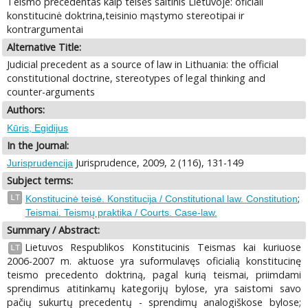
Teismo precedentas kaip teisės šaltinis Lietuvoje: oficiali
konstitucinė doktrina,teisinio mąstymo stereotipai ir
kontrargumentai
Alternative Title:
Judicial precedent as a source of law in Lithuania: the official
constitutional doctrine, stereotypes of legal thinking and
counter-arguments
Authors:
Kūris, Egidijus
In the Journal:
Jurisprudence, 2009, 2 (116), 131-149
Jurisprudencija
Subject terms:
;
LT
Konstitucinė teisė. Konstitucija / Constitutional law. Constitution
Teismai. Teismų praktika / Courts. Case-law.
Summary / Abstract:
Lietuvos Respublikos Konstitucinis Teismas kai kuriuose
LT
2006-2007 m. aktuose yra suformulavęs oficialią konstitucinę
teismo precedento doktriną, pagal kurią teismai, priimdami
sprendimus atitinkamų kategorijų bylose, yra saistomi savo
pačių sukurtų precedentų - sprendimų analogiškose bylose;