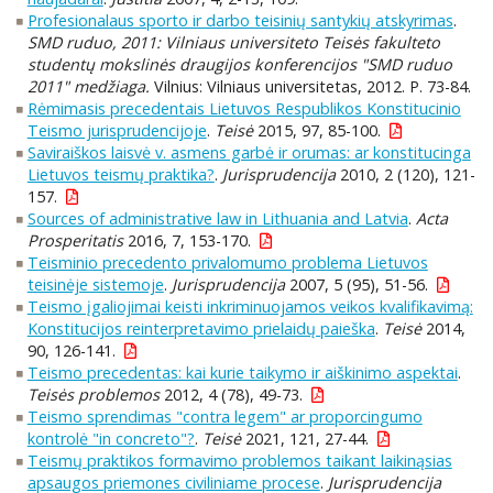
Profesionalaus sporto ir darbo teisinių santykių atskyrimas
.
SMD ruduo, 2011: Vilniaus universiteto Teisės fakulteto
studentų mokslinės draugijos konferencijos "SMD ruduo
2011" medžiaga.
Vilnius: Vilniaus universitetas, 2012. P. 73-84.
Rėmimasis precedentais Lietuvos Respublikos Konstitucinio
Teismo jurisprudencijoje
.
Teisė
2015, 97, 85-100.
Saviraiškos laisvė v. asmens garbė ir orumas: ar konstitucinga
Lietuvos teismų praktika?
.
Jurisprudencija
2010, 2 (120), 121-
157.
Sources of administrative law in Lithuania and Latvia
.
Acta
Prosperitatis
2016, 7, 153-170.
Teisminio precedento privalomumo problema Lietuvos
teisinėje sistemoje
.
Jurisprudencija
2007, 5 (95), 51-56.
Teismo įgaliojimai keisti inkriminuojamos veikos kvalifikavimą:
Konstitucijos reinterpretavimo prielaidų paieška
.
Teisė
2014,
90, 126-141.
Teismo precedentas: kai kurie taikymo ir aiškinimo aspektai
.
Teisės problemos
2012, 4 (78), 49-73.
Teismo sprendimas "contra legem" ar proporcingumo
kontrolė "in concreto"?
.
Teisė
2021, 121, 27-44.
Teismų praktikos formavimo problemos taikant laikinąsias
apsaugos priemones civiliniame procese
.
Jurisprudencija