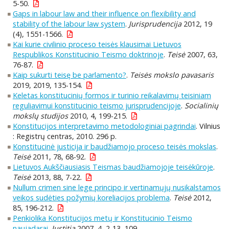
5-50.
Gaps in labour law and their influence on flexibility and
stability of the labour law system
.
Jurisprudencija
2012, 19
(4), 1551-1566.
Kai kurie civilinio proceso teisės klausimai Lietuvos
Respublikos Konstitucinio Teismo doktrinoje
.
Teisė
2007, 63,
76-87.
Kaip sukurti teisę be parlamento?
.
Teisės mokslo pavasaris
2019, 2019, 135-154.
Keletas konstitucinių formos ir turinio reikalavimų teisiniam
reguliavimui konstitucinio teismo jurisprudencijoje
.
Socialinių
mokslų studijos
2010, 4, 199-215.
Konstitucijos interpretavimo metodologiniai pagrindai
. Vilnius
: Registrų centras, 2010. 296 p.
Konstitucinė justicija ir baudžiamojo proceso teisės mokslas
.
Teisė
2011, 78, 68-92.
Lietuvos Aukščiausiasis Teismas baudžiamojoje teisėkūroje
.
Teisė
2013, 88, 7-22.
Nullum crimen sine lege principo ir vertinamųjų nusikalstamos
veikos sudėties požymių koreliacijos problema
.
Teisė
2012,
85, 196-212.
Penkiolika Konstitucijos metų ir Konstitucinio Teismo
naujadarai
.
Justitia
2007, 4, 2-13, 109.