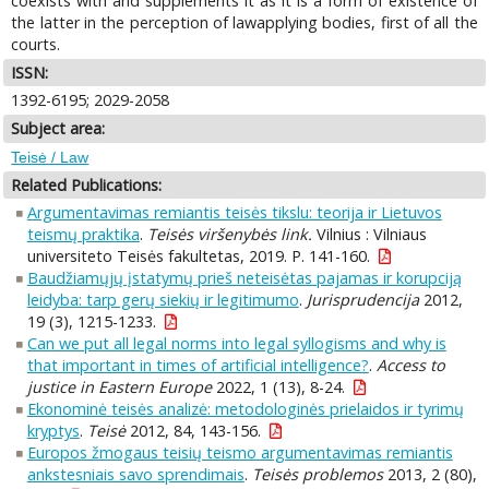
coexists with and supplements it as it is a form of existence of
the latter in the perception of lawapplying bodies, first of all the
courts.
ISSN:
1392-6195; 2029-2058
Subject area:
Teisė / Law
Related Publications:
Argumentavimas remiantis teisės tikslu: teorija ir Lietuvos
teismų praktika
.
Teisės viršenybės link.
Vilnius : Vilniaus
universiteto Teisės fakultetas, 2019. P. 141-160.
Baudžiamųjų įstatymų prieš neteisėtas pajamas ir korupciją
leidyba: tarp gerų siekių ir legitimumo
.
Jurisprudencija
2012,
19 (3), 1215-1233.
Can we put all legal norms into legal syllogisms and why is
that important in times of artificial intelligence?
.
Access to
justice in Eastern Europe
2022, 1 (13), 8-24.
Ekonominė teisės analizė: metodologinės prielaidos ir tyrimų
kryptys
.
Teisė
2012, 84, 143-156.
Europos žmogaus teisių teismo argumentavimas remiantis
ankstesniais savo sprendimais
.
Teisės problemos
2013, 2 (80),