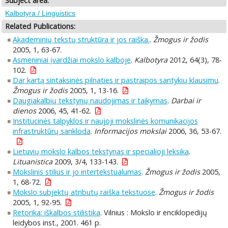
Subject area:
Kalbotyra / Linguistics
Related Publications:
Akademinių tekstų struktūra ir jos raiška.
.
Žmogus ir žodis
2005, 1, 63-67.
Asmeniniai įvardžiai mokslo kalboje
.
Kalbotyra
2012, 64(3), 78-
102.
Dar kartą sintaksinės pilnaties ir pastraipos santykių klausimu
.
Žmogus ir žodis
2005, 1, 13-16.
Daugiakalbių tekstynų naudojimas ir taikymas
.
Darbai ir
dienos
2006, 45, 41-62.
Institucinės talpyklos ir naujoji mokslinės komunikacijos
infrastruktūrų sankloda
.
Informacijos mokslai
2006, 36, 53-67.
Lietuvių mokslo kalbos tekstynas ir specialioji leksika
.
Lituanistica
2009, 3/4, 133-143.
Mokslinis stilius ir jo intertekstualumas
.
Žmogus ir žodis
2005,
1, 68-72.
Mokslo subjektų atributų raiška tekstuose
.
Žmogus ir žodis
2005, 1, 92-95.
Retorika: iškalbos stilistika
. Vilnius : Mokslo ir enciklopedijų
leidybos inst., 2001. 461 p.