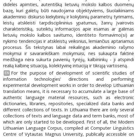
didelės apimties, autentišką lietuvių mokslo kalbos duomenų
bazę, kuri galėtų būti naudojama objektyviems, šiuolaikiniams
akademinio diskurso kiekybinių ir kokybinių parametrų tyrimams,
leistų atskleisti tarpdisciplininius ypatumus, žanrų įvairovės
charakteristiką, suteiktų informacijos apie esamas ar galimas
lietuvių mokslo kalbos savitumo, identiteto formavimo(si) ar
nykimo tendencijas ir atskleistų veiksnius, lemiančius aptariamus
procesus. Šis tekstynas labai reikalingas akademinio rašymo
mokymui ir savarankiškam mokymuisi, nes sukaupta faktinė
medžiaga nėra sukurta pavienių tyrėjų, kalbininkų - ji atspindi
realią kalbinę situaciją, kolektyvinę intuiciją ir tikrąją vartoseną.
For the purpose of development of scientific studies of
EN
information technologies’ directions and performing
experimental development works in order to develop Lithuanian
translation means, it is necessary to accumulate a large base of
authentic language material resources, such as electronic
dictionaries, libraries, repositories, specialized data banks and
different collections of texts. In Lithuania there are only several
collections of texts and language data and term banks, most of
which are only started to be developed. First of all, the Modern
Lithuanian Language Corpus, compiled at Computer Linguistics
Centre of Vytautas Magnus University, publically accessible on