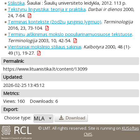
Stilistika
. Šiauliai : Šiaulių universiteto leidykla, 2012. 113 p.
Tekstynų lingvistika: teorija ir praktika
.
Darbai ir dienos
2000,
24, 7-64.
Terminas kontekste (žodžių junginio lygmuo)
.
Terminologija
2016, 23, 73-104.
Terminų aiškinimas mokslo populiarinamuosiuose tekstuose
.
Terminologija
2003, 10, 42-54.
Vientisiniai mokslinio stiliaus sakiniai
.
Kalbotyra
2000, 48 (1)-
49 (1), 19-27.
Permalink:
https://www.lituanistika.lt/content/13099
Updated:
2026-02-25 13:45:12
Metrics:
Views: 160
Downloads: 6
Export:
Choose type:
Download
© LMT. All rights reserved.
Site is running on
KUSoftas
CMS
.