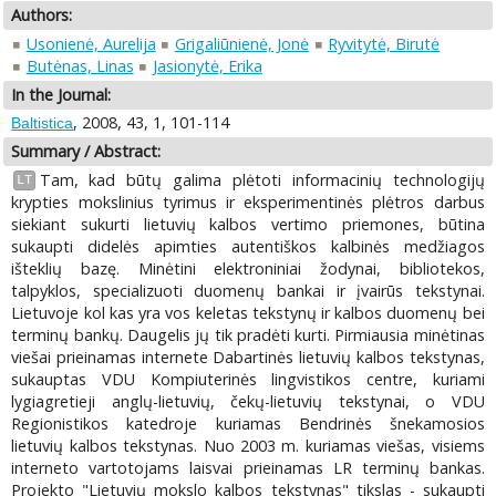
Authors:
Usonienė, Aurelija
Grigaliūnienė, Jonė
Ryvitytė, Birutė
Butėnas, Linas
Jasionytė, Erika
In the Journal:
, 2008, 43, 1, 101-114
Baltistica
Summary / Abstract:
Tam, kad būtų galima plėtoti informacinių technologijų
LT
krypties mokslinius tyrimus ir eksperimentinės plėtros darbus
siekiant sukurti lietuvių kalbos vertimo priemones, būtina
sukaupti didelės apimties autentiškos kalbinės medžiagos
išteklių bazę. Minėtini elektroniniai žodynai, bibliotekos,
talpyklos, specializuoti duomenų bankai ir įvairūs tekstynai.
Lietuvoje kol kas yra vos keletas tekstynų ir kalbos duomenų bei
terminų bankų. Daugelis jų tik pradėti kurti. Pirmiausia minėtinas
viešai prieinamas internete Dabartinės lietuvių kalbos tekstynas,
sukauptas VDU Kompiuterinės lingvistikos centre, kuriami
lygiagretieji anglų-lietuvių, čekų-lietuvių tekstynai, o VDU
Regionistikos katedroje kuriamas Bendrinės šnekamosios
lietuvių kalbos tekstynas. Nuo 2003 m. kuriamas viešas, visiems
interneto vartotojams laisvai prieinamas LR terminų bankas.
Projekto "Lietuvių mokslo kalbos tekstynas" tikslas - sukaupti