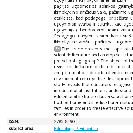
ugdymui(si) ikimokykliniame amžiuje. T
pagrįsti ugdomosios aplinkos galimyb
ikimokyklinio amžiaus vaikų pažinimo u
atskleista, kad pedagogai pripažįsta
ugdymo(si) svarbą ir sutinka, kad ugd
ugdymui(si), bendradarbiaudami kuria u
Pedagogų manymu, svarbu kartu su šeimo
ikimokyklinis amžius, pažinimas, ugdomoj
The article presents the topic of 
EN
scientific literature and an empirical s
pre-school age group? The object of th
reveal the influence of the educational
the potential of educational environmen
environment on cognitive development in
study reveals that educators recognise
in educational institutions, understan
educational institution but also at hom
both at home and in educational insitut
families in order to create effective edu
environment.
ISSN:
2783-8390
Subject area:
Edukologija / Education