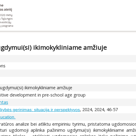
gdymui(si) ikimokykliniame amžiuje
ons
ugdymui(si) ikimokykliniame amžiuje
nitive development in pre-school age group
ntas
, 2024, 2024, 46-57
kybės gerinimas: situacija ir perspektyvos
ucation.
teratūros analize bei atliktu empiriniu tyrimu, pristatoma ugdomosi
turi ugdomoji aplinka pažinimo ugdymui(si) ikimokykliniame amž