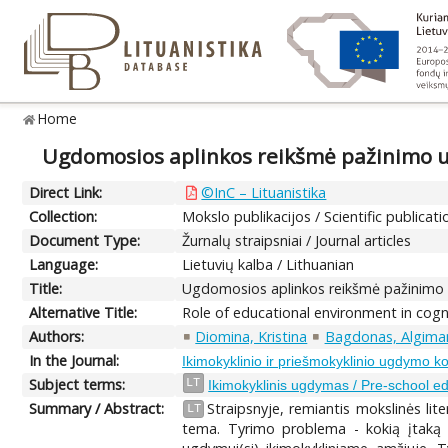
Home
Ugdomosios aplinkos reikšmė pažinimo u
Direct Link:
©InC – Lituanistika
Collection:
Mokslo publikacijos / Scientific publicati
Document Type:
Žurnalų straipsniai / Journal articles
Language:
Lietuvių kalba / Lithuanian
Title:
Ugdomosios aplinkos reikšmė pažinimo 
Alternative Title:
Role of educational environment in cog
Authors:
Diomina, Kristina
Bagdonas, Algima
In the Journal:
Ikimokyklinio ir priešmokyklinio ugdymo ko
Subject terms:
LT
Ikimokyklinis ugdymas / Pre-school ed
Summary / Abstract:
Straipsnyje, remiantis mokslinės li
LT
tema. Tyrimo problema - kokią įtaką 