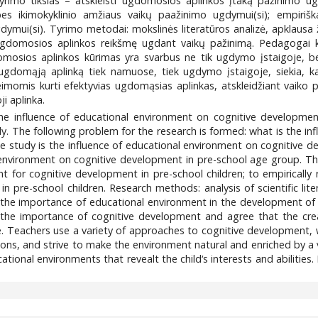
yrimo tikslas – atskleisti ugdomosios aplinkos įtaką pažinimo ugd
es ikimokyklinio amžiaus vaikų paažinimo ugdymui(si); empirišk
gdymui(si). Tyrimo metodai: mokslinės literatūros analizė, apklaus
 ugdomosios aplinkos reikšmę ugdant vaikų pažinimą. Pedagogai 
omosios aplinkos kūrimas yra svarbus ne tik ugdymo įstaigoje, 
gdomąją aplinką tiek namuose, tiek ugdymo įstaigoje, siekia, kad
mis kurti efektyvias ugdomąsias aplinkas, atskleidžiant vaiko po
i aplinka.
the influence of educational environment on cognitive developmen
tudy. The following problem for the research is formed: what is the 
e study is the influence of educational environment on cognitive d
 environment on cognitive development in pre-school age group. The o
t for cognitive development in pre-school children; to empirically 
 pre-school children. Research methods: analysis of scientific lite
 the importance of educational environment in the development of c
d the importance of cognitive development and agree that the cre
e. Teachers use a variety of approaches to cognitive development, 
ions, and strive to make the environment natural and enriched by a v
cational environments that revealt the child‘s interests and abilitie