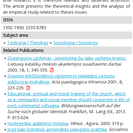
little research; it is therefore relevant and deserves attention.
The article presents the theoretical insights and the analysis of
an empirical study related to theses issues.
ISSN:
1392-7450; 2335-8785
Subject area:
Teologija / Theology
Sociologija / Sociology
Related Publications:
Dvasingumo ugdymas - prioritetinė šių laikų ugdymo kryptis
.
Lietuvių katalikų mokslo akademijos suvažiavimo darbai
2003, 18, 1, 345-355.
Dvasinio krikščioniškojo ugdymo(si) prielaidos Lietuvos
aukštojoje mokykloje
.
Acta paedagogica Vilnensia
2001, 8,
223-229.
Educational, spiritual and moral training of the church, which
as a community and social member should cooperate in life of
post-communist Lithuania
.
Bildungswissenschaft auf der
Suche nach globaler Identität.
Frankfurt, M.: Lang-Ed., 2013.
P. 615-624.
Hodegetika: auklėjimo mokslas
. Vilnius : Agora, 2003. 319 p.
Joga kaip holistinės asmenybės saviugdos praktika
.
Socialinis