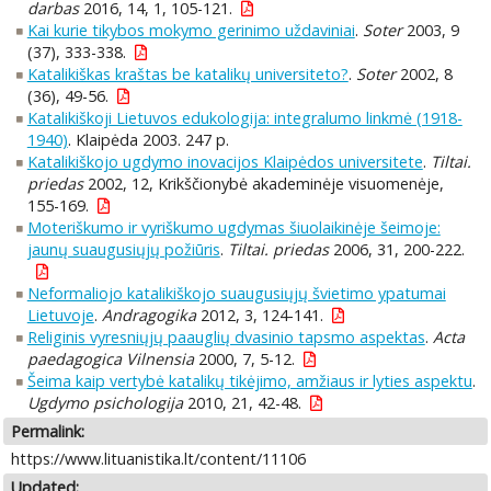
darbas
2016, 14, 1, 105-121.
Kai kurie tikybos mokymo gerinimo uždaviniai
.
Soter
2003, 9
(37), 333-338.
Katalikiškas kraštas be katalikų universiteto?
.
Soter
2002, 8
(36), 49-56.
Katalikiškoji Lietuvos edukologija: integralumo linkmė (1918-
1940)
. Klaipėda 2003. 247 p.
Katalikiškojo ugdymo inovacijos Klaipėdos universitete
.
Tiltai.
priedas
2002, 12, Krikščionybė akademinėje visuomenėje,
155-169.
Moteriškumo ir vyriškumo ugdymas šiuolaikinėje šeimoje:
jaunų suaugusiųjų požiūris
.
Tiltai. priedas
2006, 31, 200-222.
Neformaliojo katalikiškojo suaugusiųjų švietimo ypatumai
Lietuvoje
.
Andragogika
2012, 3, 124-141.
Religinis vyresniųjų paauglių dvasinio tapsmo aspektas
.
Acta
paedagogica Vilnensia
2000, 7, 5-12.
Šeima kaip vertybė katalikų tikėjimo, amžiaus ir lyties aspektu
.
Ugdymo psichologija
2010, 21, 42-48.
Permalink:
https://www.lituanistika.lt/content/11106
Updated: