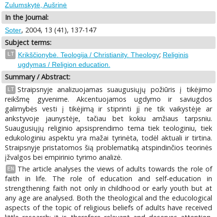
Zulumskytė, Aušrinė
In the Journal:
, 2004, 13 (41), 137-147
Soter
Subject terms:
;
LT
Krikščionybė. Teologija / Christianity. Theology
Religinis
ugdymas / Religion education.
Summary / Abstract:
Straipsnyje analizuojamas suaugusiųjų požiūris į tikėjimo
LT
reikšmę gyvenime. Akcentuojamos ugdymo ir saviugdos
galimybės vesti į tikėjimą ir stiprinti jį ne tik vaikystėje ar
ankstyvoje jaunystėje, tačiau bet kokiu amžiaus tarpsniu.
Suaugusiųjų religinio apsisprendimo tema tiek teologiniu, tiek
edukologiniu aspektu yra mažai tyrinėta, todėl aktuali ir tirtina.
Straipsnyje pristatomos šią problematiką atspindinčios teorinės
įžvalgos bei empirinio tyrimo analizė.
The article analyses the views of adults towards the role of
EN
faith in life. The role of education and self-education in
strengthening faith not only in childhood or early youth but at
any age are analysed. Both the theological and the educological
aspects of the topic of religious beliefs of adults have received