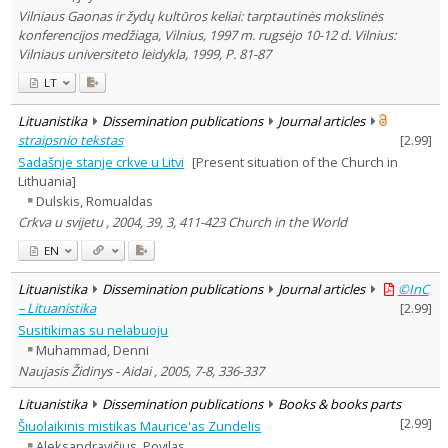
Vilniaus Gaonas ir žydų kultūros keliai: tarptautinės mokslinės
konferencijos medžiaga, Vilnius, 1997 m. rugsėjo 10-12 d. Vilnius:
Vilniaus universiteto leidykla, 1999, P. 81-87
LT
Lituanistika
Dissemination publications
Journal articles
straipsnio tekstas
[
2.99
]
Sadašnje stanje crkve u Litvi
[Present situation of the Church in
Lithuania]
Dulskis, Romualdas
Crkva u svijetu , 2004, 39, 3, 411-423 Church in the World
EN
Lituanistika
Dissemination publications
Journal articles
©InC
– Lituanistika
[
2.99
]
Susitikimas su nelabuoju
Muhammad, Denni
Naujasis Židinys - Aidai , 2005, 7-8, 336-337
Lituanistika
Dissemination publications
Books & books parts
[
2.99
]
Šiuolaikinis mistikas Maurice'as Zundelis
Aleksandravičius, Povilas