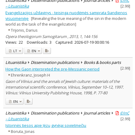
Lituanistika
Dissemination publications
Journal articles
©InC
Lithuanian place names
– Lituanistika
[
2.99
]
Subject
Evangelizacijos uždavinys - teisinga nuodėmės samprata šiandienos
Journal
visuomenėje
[Revealing the true meaning of the sin in the modern
world as the task of the evangelization]
Trijonis, Darius
Opera theologorum Samogitarum , 2013, 1, 144-156
Views:
22
Downloads:
3
Captured:
2026-07-19 00:00:16
LT
EN
Lituanistika
Dissemination publications
Books & books parts
[
2.99
]
How the Gaon interpreted the pre-Messianic period
Ehrenkranz, Joseph H
Gaon of Vilnius and the annals of Jewish culture: materials of the
international scientific conference, Vilnius, September 10–12, 1997.
Vilnius: Vilnius University Publishing House, 1998, P. 77-80
EN
Lituanistika
Dissemination publications
Journal articles
©InC
– Lituanistika
[
2.99
]
Istorinės tiesos apie Jėzų gynėjai sovietmečiu
Boruta, Jonas