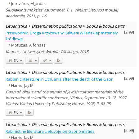
Jurevičius, Algirdas
Šiuolaikinis mokslas visuomenei. T. 1. Vilnius: Lietuvos mokslų
akademija, 2011, p. 1-9
Lituanistika
Dissemination publications
Books & books parts
[
2.99
]
Przewodnik. Droga Krzyżowa w Kalwarii Wileńskiej: materiały
źródłowe
Motuzas, Alfonsas
Kaunas : Uniwersytet Witolda Wielkiego, 2018
EN
Lituanistika
Dissemination publications
Books & books parts
[
2.99
]
Rabbinic literature in Lithuania after the death of the Gaon
Harris, Jay M
Gaon of Vilnius and the annals of Jewish culture: materials of the
international scientific conference, Vilnius, September 10–12, 1997.
Vilnius: Vilnius University Publishing House, 1998, P. 88-95
EN
Lituanistika
Dissemination publications
Books & books parts
[
2.99
]
Rabinistinė literatūra Lietuvoje po Gaono mirties
Harris, Jay M