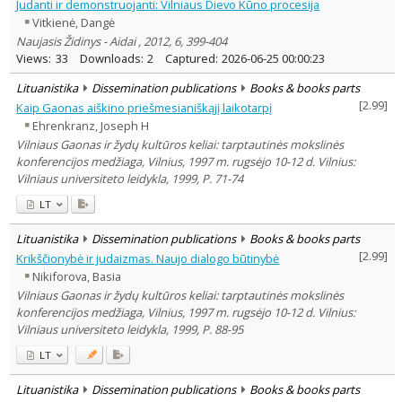
Judanti ir demonstruojanti: Vilniaus Dievo Kūno procesija
Vitkienė, Dangė
Naujasis Židinys - Aidai , 2012, 6, 399-404
Views:
33
Downloads:
2
Captured:
2026-06-25 00:00:23
Lituanistika
Dissemination publications
Books & books parts
[
2.99
]
Kaip Gaonas aiškino priešmesianiškąjį laikotarpį
Ehrenkranz, Joseph H
Vilniaus Gaonas ir žydų kultūros keliai: tarptautinės mokslinės
konferencijos medžiaga, Vilnius, 1997 m. rugsėjo 10-12 d. Vilnius:
Vilniaus universiteto leidykla, 1999, P. 71-74
LT
Lituanistika
Dissemination publications
Books & books parts
[
2.99
]
Krikščionybė ir judaizmas. Naujo dialogo būtinybė
Nikiforova, Basia
Vilniaus Gaonas ir žydų kultūros keliai: tarptautinės mokslinės
konferencijos medžiaga, Vilnius, 1997 m. rugsėjo 10-12 d. Vilnius:
Vilniaus universiteto leidykla, 1999, P. 88-95
LT
Lituanistika
Dissemination publications
Books & books parts