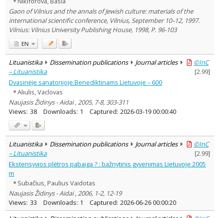
Nikiforova, Basia
Dissertations
35
Gaon of Vilnius and the annals of Jewish culture: materials of the
international scientific conference, Vilnius, September 10–12, 1997.
Subject area
:
Vilnius: Vilnius University Publishing House, 1998, P. 96-103
Archaeology
18
Education
124
EN
Economics
1
Ethnology
225
Lituanistika
Dissemination publications
Journal articles
©InC
Philosophy
323
– Lituanistika
[
2.99
]
History
1365
Linguistics
Dvasinėje sanatorijoje.Benediktinams Lietuvoje – 600
85
Literary Studies
227
Aliulis, Vaclovas
Arts
275
Naujasis Židinys - Aidai , 2005, 7-8, 303-311
Musicology
59
Views:
38
Downloads:
1
Captured:
2026-03-19 00:00:40
Political sciences
53
Psychology
39
Sociology
107
Theatrology
Lituanistika
Dissemination publications
Journal articles
©InC
3
Law
– Lituanistika
[
2.99
]
31
Theology
2730
Ekstensyvios plėtros pabaiga ? : bažnytinis gyvenimas Lietuvoje 2005
Management
13
m
Text language
Subačius, Paulius Vaidotas
Naujasis Židinys - Aidai , 2006, 1-2, 12-19
Country of publication
Views:
33
Downloads:
1
Captured:
2026-06-26 00:00:20
Historical periods