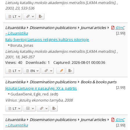
Lietuvių katalikų mokslo akademijos metraštis [LKMA metraštis]. ,
2003, 23, 533-536
LT
Lituanistika
Dissemination publications
Journal articles
©InC
– Lituanistika
[
2.99
]
Italų šventoji Lietuvos religinės kultūros istorijoje
Boruta, Jonas
Lietuvių katalikų mokslo akademijos metraštis [LKMA metraštis]. ,
2001, 18, 345-357
Views:
40
Downloads:
1
Captured:
2026-08-01 00:00:36
LT
EN
Lituanistika
Dissemination publications
Books & books parts
[
2.99
]
Jėzuitai Lietuvoje ir pasaulyje: XX a. patirtis
Gudavičienė, Eglė, red. (edt)
Vilnius : Jėzuitų ekonomo tarnyba, 2008
LT
Lituanistika
Dissemination publications
Journal articles
©InC
– Lituanistika
[
2.99
]