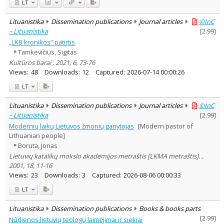
LT
Lituanistika
Dissemination publications
Journal articles
©InC
– Lituanistika
[
2.99
]
„LKB kronikos“ patirtis
Tamkevičius, Sigitas
Kultūros barai , 2021, 6, 73-76
Views:
48
Downloads:
12
Captured:
2026-07-14 00:00:26
LT
Lituanistika
Dissemination publications
Journal articles
©InC
– Lituanistika
[
2.99
]
Modernių laikų Lietuvos žmonių ganytojas
[Modern pastor of
Lithuanian people]
Boruta, Jonas
Lietuvių katalikų mokslo akademijos metraštis [LKMA metraštis]. ,
2001, 18, 11-16
Views:
23
Downloads:
3
Captured:
2026-08-06 00:00:33
LT
Lituanistika
Dissemination publications
Books & books parts
[
2.99
]
Nūdienos lietuvių teologų laimėjimai ir siekiai