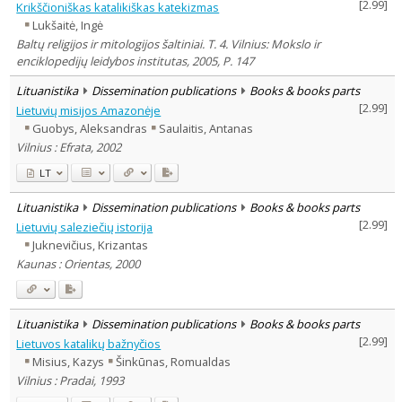
[
2.99
]
Krikščioniškas katalikiškas katekizmas
Lukšaitė, Ingė
Baltų religijos ir mitologijos šaltiniai. T. 4. Vilnius: Mokslo ir
enciklopedijų leidybos institutas, 2005, P. 147
Lituanistika
Dissemination publications
Books & books parts
[
2.99
]
Lietuvių misijos Amazonėje
Guobys, Aleksandras
Saulaitis, Antanas
Vilnius : Efrata, 2002
LT
Lituanistika
Dissemination publications
Books & books parts
[
2.99
]
Lietuvių saleziečių istorija
Juknevičius, Krizantas
Kaunas : Orientas, 2000
Lituanistika
Dissemination publications
Books & books parts
[
2.99
]
Lietuvos katalikų bažnyčios
Misius, Kazys
Šinkūnas, Romualdas
Vilnius : Pradai, 1993