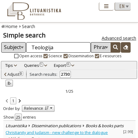
Home
Search
Simple search
Advanced search
Open access
Science
Dissemination
E-resources
Tips
Queries
Export
1
0
Adjusted by criteria
Adjust
Search results:
0
2730
0
Year
–
1970
2025
1/25
Refine
:
1
Open access
1777
Relevance
Order by:
Scientific publications
2526
Dissemination publications
Show
entries
204
Lituanistika
Dissemination publications
Books & books parts
Document Type
:
[
2.99
]
Christianity and Judaism - new challenge to the dialogue
Books & books parts
994
Journal articles
1701