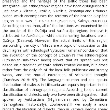
preserved and the heritage of the Baltic tribes has been
integrated. Five ethnographic regions have been distinguished in
Lithuania: Aukštaitija, Dzūkija, Suvalkija, Žemaitija and Lithuania
Minor, which encompasses the territory of the historic Klaipėda
Region as it was in 1923-1939 (Pivoriūnas, Šaknys 2003:111).
According to this map, all of the locations we examined lie on
the border of the Dzūkija and Aukštaitija regions. Kernavė is
attributed to Aukštaitija, while the remaining locations are in
Dzūkija (Dainava). However, the actual limits of this region
surrounding the city of Vilnius are a topic of discussion to this
day. I agree with ethnologist Vytautas Tumėnas’ conclusion that
the evolution of the concept of Lithuania’s five ethno-regions
(Lithuanian sub-ethnic lands) shows that its spread was not
based on a tradition of state administrative division, but arose
rather from the daily life of the local folk, publicistic and literary
works, and the mutual interaction of scholastic thought
(Tumėnas 2015: 57). The language criterion and the spatial
distribution of dialects in Lithuania are equally important in the
classification of ethnographic regions. According to the current
classification of dialects, only two have been distinguished - that
spoken by Aukštaitians (Highlanders) and by Žemaitians
(Samogitians (historically), Lowlanders).If we apply a more
refined classification of dialects, then in Kernavė people speak