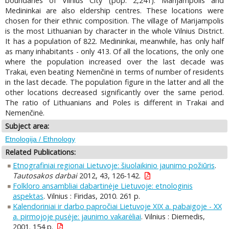
boundaries of Vilnius City (pop. 2,241). Marijampolis and
Medininkai are also eldership centres. These locations were
chosen for their ethnic composition. The village of Marijampolis
is the most Lithuanian by character in the whole Vilnius District.
It has a population of 822. Medininkai, meanwhile, has only half
as many inhabitants - only 413. Of all the locations, the only one
where the population increased over the last decade was
Trakai, even beating Nemenčinė in terms of number of residents
in the last decade. The population figure in the latter and all the
other locations decreased significantly over the same period.
The ratio of Lithuanians and Poles is different in Trakai and
Nemenčinė.
Subject area:
Etnologija / Ethnology
Related Publications:
Etnografiniai regionai Lietuvoje: šiuolaikinio jaunimo požiūris
.
Tautosakos darbai
2012, 43, 126-142.
Folkloro ansambliai dabartinėje Lietuvoje: etnologinis
aspektas
. Vilnius : Firidas, 2010. 261 p.
Kalendoriniai ir darbo papročiai Lietuvoje XIX a. pabaigoje - XX
a. pirmojoje pusėje: jaunimo vakarėliai
. Vilnius : Diemedis,
2001. 154 p.