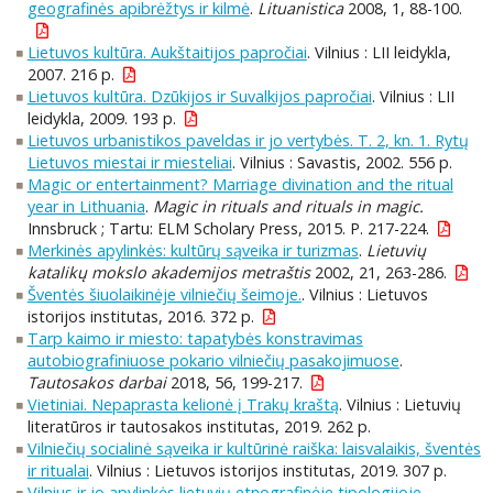
geografinės apibrėžtys ir kilmė
.
Lituanistica
2008, 1, 88-100.
Lietuvos kultūra. Aukštaitijos papročiai
. Vilnius : LII leidykla,
2007. 216 p.
Lietuvos kultūra. Dzūkijos ir Suvalkijos papročiai
. Vilnius : LII
leidykla, 2009. 193 p.
Lietuvos urbanistikos paveldas ir jo vertybės. T. 2, kn. 1. Rytų
Lietuvos miestai ir miesteliai
. Vilnius : Savastis, 2002. 556 p.
Magic or entertainment? Marriage divination and the ritual
year in Lithuania
.
Magic in rituals and rituals in magic.
Innsbruck ; Tartu: ELM Scholary Press, 2015. P. 217-224.
Merkinės apylinkės: kultūrų sąveika ir turizmas
.
Lietuvių
katalikų mokslo akademijos metraštis
2002, 21, 263-286.
Šventės šiuolaikinėje vilniečių šeimoje.
. Vilnius : Lietuvos
istorijos institutas, 2016. 372 p.
Tarp kaimo ir miesto: tapatybės konstravimas
autobiografiniuose pokario vilniečių pasakojimuose
.
Tautosakos darbai
2018, 56, 199-217.
Vietiniai. Nepaprasta kelionė į Trakų kraštą
. Vilnius : Lietuvių
literatūros ir tautosakos institutas, 2019. 262 p.
Vilniečių socialinė sąveika ir kultūrinė raiška: laisvalaikis, šventės
ir ritualai
. Vilnius : Lietuvos istorijos institutas, 2019. 307 p.
Vilnius ir jo apylinkės lietuvių etnografinėje tipologijoje
.