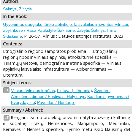
Authors:
Šaknys, Žilvytis
In the Book:
Gyvenimas daugiakultūrėje aplinkoje: laisvalaikis ir šventės Vilniaus
apylinkėse / Rasa Paukštytė-Šaknienė, Žilvytis Šaknys, Irma
. P. 26-57.. Vilnius : Lietuvos istorijos institutas, 2023
Šidiškienė
Contents:
Etnografinio regiono sampratos problema — Etnografinių
regionų ribos ir Vilniaus apylinkių etnokultūrinė specifika —
Tiriamųjų vietovių demografinė ir etninė specifika — Vilniaus
apylinkių laisvalaikio infrastruktūra — Apibendrinimas —
Literatūra.
Subject terms:
;
;
LT
Vilnius. Vilniaus kraštas
Lietuva (Lithuania)
Šventės.
;
Atmintinos dienos / Festivals. Holy days
Kasdienis gyvenimas /
;
Everyday life
Paveldas / Heritage.
Summary / Abstract:
Rengiant tyrimo projektą, buvo numatyta apžvelgti kultūrinę
LT
ir socialinę Trakų, Nemenčinės, Marijampolio, Medininkų,
Kernavės ir Nemėžio specifiką. Tyrimo metu iškilo klausimų dėl