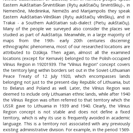
Eastern Aukštaitian-Širvintiškian (Rytų aukštaičių širvintiškių)-, in
Nemenčinė, Medininkai, Nemėžis and Marijampolis they speak
Eastern Aukštaitian-Vilniškian (Rytų aukštaičių vilniškių), and in
Trakai - a Southern Aukštaitian sub-dialect (Pietų aukštaičių).
Many of the people we surveyed also consider the places we
studied as part of Aukštaitija. Meanwhile, in a large majority of
maps from the 19th- early 20th centuries discerning
ethnographic phenomena, most of our researched locations are
attributed to Dzūkija. Then again, almost all the examined
locations (except for Kernavė) belonged to the Polish-occupied
Vilnius Region in 19201939. The “Vilnius Region” concept covers
the territory lying within borders set out in the Soviet-Lithuanian
Peace Treaty of 12 July 1920, which encompasses lands
belonging not just to the present-day Republic of Lithuania, but
to Belarus and Poland as well. Later, the Vilnius Region was
deemed to include only Lithuanian ethnic lands, while after 1940
the Vilnius Region was often referred to that territory which the
USSR gave to Lithuania in 1939 and 1940. Clearly, the Vilnius
Region concept is not stable and does not define a fixed
territory, which is why its use is frequently avoided in academic
language. This is a territory not associated with any previously
existing administrative division. For example, in the period 1569-