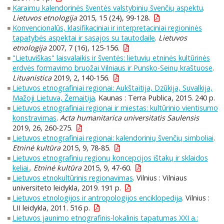
Karaimų kalendorinės šventės valstybinių švenčių aspektu
.
Lietuvos etnologija
2015, 15 (24), 99-128.
Konvencionalūs, klasifikaciniai ir interpretaciniai regioninės
tapatybės aspektai ir sąsajos su tautodaile
.
Lietuvos
etnologija
2007, 7 (16), 125-156.
"Lietuviškas" laisvalaikis ir šventės: lietuvių etninės kultūrinės
erdvės formavimo bruožai Vilniaus ir Punsko-Seinų kraštuose
.
Lituanistica
2019, 2, 140-156.
Lietuvos etnografiniai regionai: Aukštaitija, Dzūkija, Suvalkija,
Mažoji Lietuva, Žemaitija
. Kaunas : Terra Publica, 2015. 240 p.
Lietuvos etnografiniai regionai ir miestas: kultūrinio vientisumo
konstravimas
.
Acta humanitarica universitatis Saulensis
2019, 26, 260-275.
Lietuvos etnografiniai regionai: kalendorinių švenčių simboliai
.
Etninė kultūra
2015, 9, 78-85.
Lietuvos etnografinių regionų koncepcijos ištakų ir sklaidos
keliai.
.
Etninė kultūra
2015, 9, 47-60.
Lietuvos etnokultūrinis regionavimas
. Vilnius : Vilniaus
universiteto leidykla, 2019. 191 p.
Lietuvos etnologijos ir antropologijos enciklopedija
. Vilnius :
LII leidykla, 2011. 516 p.
Lietuvos jaunimo etnografinis-lokalinis tapatumas XXI a.: