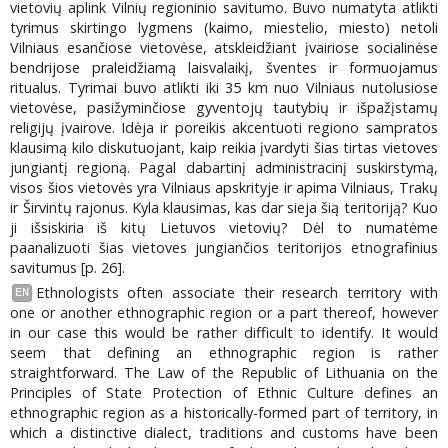
vietovių aplink Vilnių regioninio savitumo. Buvo numatyta atlikti
tyrimus skirtingo lygmens (kaimo, miestelio, miesto) netoli
Vilniaus esančiose vietovėse, atskleidžiant įvairiose socialinėse
bendrijose praleidžiamą laisvalaikį, šventes ir formuojamus
ritualus. Tyrimai buvo atlikti iki 35 km nuo Vilniaus nutolusiose
vietovėse, pasižyminčiose gyventojų tautybių ir išpažįstamų
religijų įvairove. Idėja ir poreikis akcentuoti regiono sampratos
klausimą kilo diskutuojant, kaip reikia įvardyti šias tirtas vietoves
jungiantį regioną. Pagal dabartinį administracinį suskirstymą,
visos šios vietovės yra Vilniaus apskrityje ir apima Vilniaus, Trakų
ir Širvintų rajonus. Kyla klausimas, kas dar sieja šią teritoriją? Kuo
ji išsiskiria iš kitų Lietuvos vietovių? Dėl to numatėme
paanalizuoti šias vietoves jungiančios teritorijos etnografinius
savitumus [p. 26].
Ethnologists often associate their research territory with
EN
one or another ethnographic region or a part thereof, however
in our case this would be rather difficult to identify. It would
seem that defining an ethnographic region is rather
straightforward. The Law of the Republic of Lithuania on the
Principles of State Protection of Ethnic Culture defines an
ethnographic region as a historically-formed part of territory, in
which a distinctive dialect, traditions and customs have been