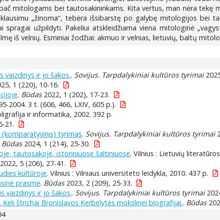
pač mitologams bei tautosakininkams. Kita vertus, man nėra tekę ma
uo klausimu „žinoma“, tebėra išsibarstę po galybę mitologijos bei ta
ai spragai užpildyti. Pakeliui atskleidžiama viena mitologinė „vagyst
ę iš velnių. Esminiai žodžiai: akmuo ir velnias, lietuvių, baltų mitolo
 vaizdinys ir jo šakos.
.
Sovijus. Tarpdalykiniai kultūros tyrimai
2025
25, 1 (220), 10-16.
cijoje
.
Būdas
2022, 1 (202), 17-23.
995-2004. 3 t. (606, 466, LXIV, 605 p.).
ligrafija ir informatika, 2002. 392 p.
6-21.
s (komparatyvinis) tyrimas
.
Sovijus. Tarpdalykiniai kultūros tyrimai
2
.
Būdas
2024, 1 (214), 25-30.
oje, tautosakoje, istoriniuose šaltiniuose
. Vilnius : Lietuvių literatūr
2022, 5 (206), 27-41.
iaudies kultūroje
. Vilnius : Vilniaus universiteto leidykla, 2010. 437 p.
vasinė prasmė
.
Būdas
2023, 2 (209), 25-33.
s vaizdinys ir jo šakos.
.
Sovijus. Tarpdalykiniai kultūros tyrimai
2024
eli štrichai Bronislavos Kerbelytės mokslinei biografijai.
.
Būdas
2025
94