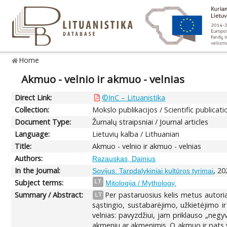
Home
Akmuo - velnio ir akmuo - velnias
Direct Link:
©InC – Lituanistika
Collection:
Mokslo publikacijos / Scientific publicati
Document Type:
Žurnalų straipsniai / Journal articles
Language:
Lietuvių kalba / Lithuanian
Title:
Akmuo - velnio ir akmuo - velnias
Authors:
Razauskas, Dainius
In the Journal:
, 20
Sovijus. Tarpdalykiniai kultūros tyrimai
Subject terms:
LT
Mitologija / Mythology.
Summary / Abstract:
Per pastaruosius kelis metus autoriau
LT
sąstingio, sustabarėjimo, užkietėjimo ir
velnias: pavyzdžiui, jam priklauso „negy
akmeniu ar akmenimis. O akmuo ir pats yra