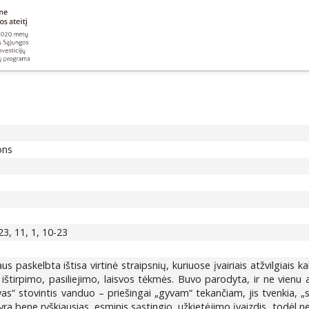
ons
23, 11, 1, 10-23
s paskelbta ištisa virtinė straipsnių, kuriuose įvairiais atžvilgiais 
 ištirpimo, pasiliejimo, laisvos tėkmės. Buvo parodyta, ir ne vienu a
vas“ stovintis vanduo – priešingai „gyvam“ tekančiam, jis tvenkia, „s
 bene ryškiausias, esminis sąstingio, užkietėjimo įvaizdis, todėl neste