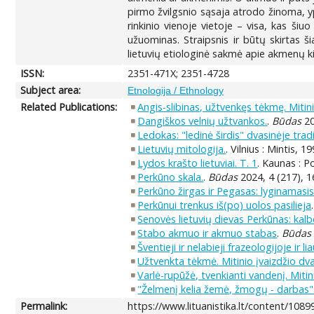
pirmo žvilgsnio sąsaja atrodo žinoma, y
rinkinio vienoje vietoje – visa, kas ši
užuominas. Straipsnis ir būtų skirtas ši
lietuvių etiologinė sakmė apie akmenų kilm
ISSN:
2351-471X; 2351-4728
Subject area:
Etnologija / Ethnology
Related Publications:
Angis-slibinas, užtvenkęs tėkmę. Mitinis
Dangiškos velnių užtvankos.
.
Būdas
20
Ledokas: "ledinė širdis" dvasinėje tradi
Lietuvių mitologija.
. Vilnius : Mintis, 1
Lydos krašto lietuviai. T. 1
. Kaunas : Po
Perkūno skala.
.
Būdas
2024, 4 (217), 1
Perkūno žirgas ir Pegasas: lyginamasi
Perkūnui trenkus iš(po) uolos pasilieja
Senovės lietuvių dievas Perkūnas: kalb
Stabo akmuo ir akmuo stabas
.
Būdas
Šventieji ir nelabieji frazeologijoje ir l
Užtvenkta tėkmė. Mitinio įvaizdžio d
Varlė-rupūžė, tvenkianti vandenį. Mitini
"Želmenį kelia žemė, žmogų - darbas". K
Permalink:
https://www.lituanistika.lt/content/1089