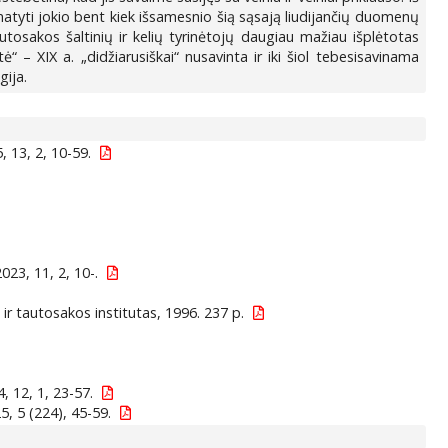
tyti jokio bent kiek išsamesnio šią sąsają liudijančių duomenų
utosakos šaltinių ir kelių tyrinėtojų daugiau mažiau išplėtotas
ė“ – XIX a. „didžiarusiškai“ nusavinta ir iki šiol tebesisavinama
gija.
, 13, 2, 10-59.
023, 11, 2, 10-.
os ir tautosakos institutas, 1996. 237 p.
, 12, 1, 23-57.
, 5 (224), 45-59.