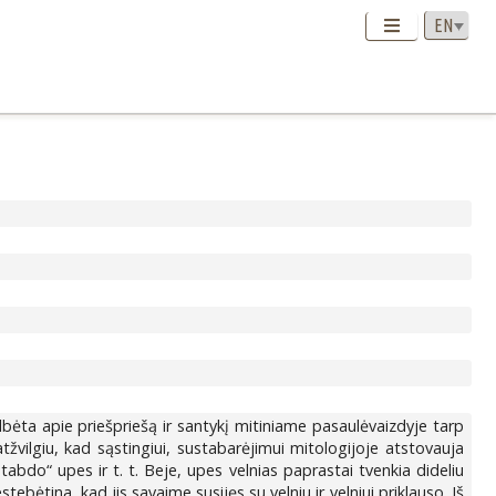
kalbėta apie priešpriešą ir santykį mitiniame pasaulėvaizdyje tarp
tžvilgiu, kad sąstingiui, sustabarėjimui mitologijoje atstovauja
tabdo“ upes ir t. t. Beje, upes velnias paprastai tvenkia dideliu
bėtina, kad jis savaime susijęs su velniu ir velniui priklauso. Iš