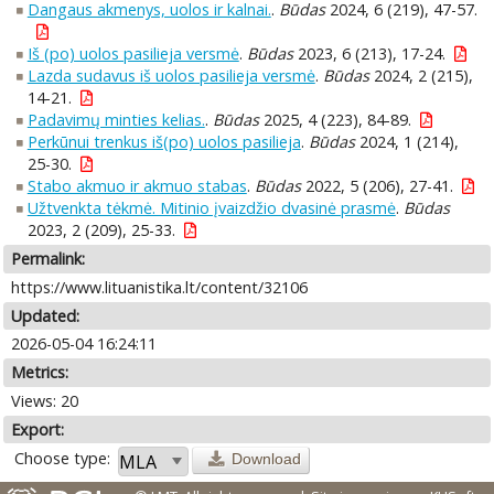
Dangaus akmenys, uolos ir kalnai.
.
Būdas
2024, 6 (219), 47-57.
Iš (po) uolos pasilieja versmė
.
Būdas
2023, 6 (213), 17-24.
Lazda sudavus iš uolos pasilieja versmė
.
Būdas
2024, 2 (215),
14-21.
Padavimų minties kelias.
.
Būdas
2025, 4 (223), 84-89.
Perkūnui trenkus iš(po) uolos pasilieja
.
Būdas
2024, 1 (214),
25-30.
Stabo akmuo ir akmuo stabas
.
Būdas
2022, 5 (206), 27-41.
Užtvenkta tėkmė. Mitinio įvaizdžio dvasinė prasmė
.
Būdas
2023, 2 (209), 25-33.
Permalink:
https://www.lituanistika.lt/content/32106
Updated:
2026-05-04 16:24:11
Metrics:
Views: 20
Export:
Choose type:
Download