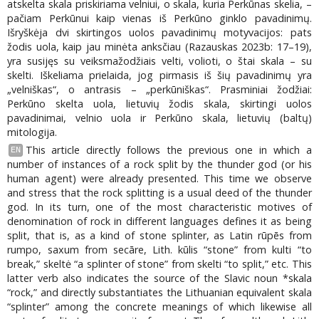
atskelta skala priskiriama velniui, o skala, kuria Perkūnas skelia, –
pačiam Perkūnui kaip vienas iš Perkūno ginklo pavadinimų.
Išryškėja dvi skirtingos uolos pavadinimų motyvacijos: pats
žodis uola, kaip jau minėta anksčiau (Razauskas 2023b: 17–19),
yra susijęs su veiksmažodžiais velti, volioti, o štai skala – su
skelti. Iškeliama prielaida, jog pirmasis iš šių pavadinimų yra
„velniškas“, o antrasis – „perkūniškas“. Prasminiai žodžiai:
Perkūno skelta uola, lietuvių žodis skala, skirtingi uolos
pavadinimai, velnio uola ir Perkūno skala, lietuvių (baltų)
mitologija.
This article directly follows the previous one in which a
EN
number of instances of a rock split by the thunder god (or his
human agent) were already presented. This time we observe
and stress that the rock splitting is a usual deed of the thunder
god. In its turn, one of the most characteristic motives of
denomination of rock in different languages defines it as being
split, that is, as a kind of stone splinter, as Latin rūpēs from
rumpo, saxum from secāre, Lith. kūlis “stone” from kulti “to
break,” skeltė “a splinter of stone” from skelti “to split,” etc. This
latter verb also indicates the source of the Slavic noun *skala
“rock,” and directly substantiates the Lithuanian equivalent skala
“splinter” among the concrete meanings of which likewise all