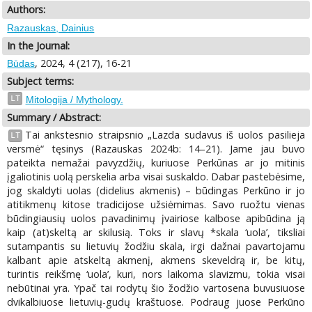
Authors:
Razauskas, Dainius
In the Journal:
, 2024, 4 (217), 16-21
Būdas
Subject terms:
LT
Mitologija / Mythology.
Summary / Abstract:
Tai ankstesnio straipsnio „Lazda sudavus iš uolos pasilieja
LT
versmė“ tęsinys (Razauskas 2024b: 14–21). Jame jau buvo
pateikta nemažai pavyzdžių, kuriuose Perkūnas ar jo mitinis
įgaliotinis uolą perskelia arba visai suskaldo. Dabar pastebėsime,
jog skaldyti uolas (didelius akmenis) – būdingas Perkūno ir jo
atitikmenų kitose tradicijose užsiėmimas. Savo ruožtu vienas
būdingiausių uolos pavadinimų įvairiose kalbose apibūdina ją
kaip (at)skeltą ar skilusią. Toks ir slavų *skala ‘uola’, tiksliai
sutampantis su lietuvių žodžiu skala, irgi dažnai pavartojamu
kalbant apie atskeltą akmenį, akmens skeveldrą ir, be kitų,
turintis reikšmę ‘uola’, kuri, nors laikoma slavizmu, tokia visai
nebūtinai yra. Ypač tai rodytų šio žodžio vartosena buvusiuose
dvikalbiuose lietuvių-gudų kraštuose. Podraug juose Perkūno