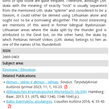
sorts of split stone are quite frequent. Therefore, although Lith.
skala with the meaning of exactly “rock” is usually separated
from the mentioned Lith. skala “splinter” and considered to be a
Slavism, it could rather be derived using Lithuanian alone and
ought not to be a borrowing altogether. The most interesting
are mentions of this word in former bilingual Byelorussian-
Lithuanian areas where the skala split by the thunder god is
attributed to the Devil but, on the other hand, the skala by
which Perkūnas himself strikes (Lith. skelia) belongs to him as
one of the names of his thunderbolt.
ISSN:
2669-0403
Subject area:
Etnologija / Ethnology
Related Publications:
Akmuo - velnio ir akmuo - velnias
.
Sovijus. Tarpdalykiniai
kultūros tyrimai
2023, 11, 1, 10-23.
Altlitauisches etymologisches Wörterbuch: (ALEW)
. Hamburg :
Baar, 2015. 3 t. (675, 682-1340, 1346-1643 p.).
Baltų šventviečių atodangos
.
Liaudies kultūra
2016, 4, 33-43.