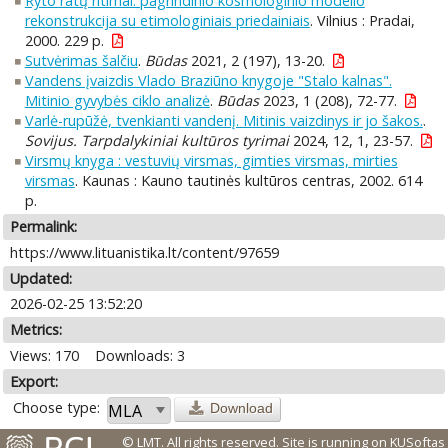
Ryto ratų ritimai: pagrindinio kosmologinio modelio
rekonstrukcija su etimologiniais priedainiais
. Vilnius : Pradai,
2000. 229 p.
Sutvėrimas šalčiu
.
Būdas
2021, 2 (197), 13-20.
Vandens įvaizdis Vlado Braziūno knygoje "Stalo kalnas".
Mitinio gyvybės ciklo analizė
.
Būdas
2023, 1 (208), 72-77.
Varlė-rupūžė, tvenkianti vandenį. Mitinis vaizdinys ir jo šakos.
.
Sovijus. Tarpdalykiniai kultūros tyrimai
2024, 12, 1, 23-57.
Virsmų knyga : vestuvių virsmas, gimties virsmas, mirties
virsmas
. Kaunas : Kauno tautinės kultūros centras, 2002. 614
p.
Permalink:
https://www.lituanistika.lt/content/97659
Updated:
2026-02-25 13:52:20
Metrics:
Views: 170
Downloads: 3
Export:
Choose type:
Download
© LMT. All rights reserved.
Site is running on
KUSoftas