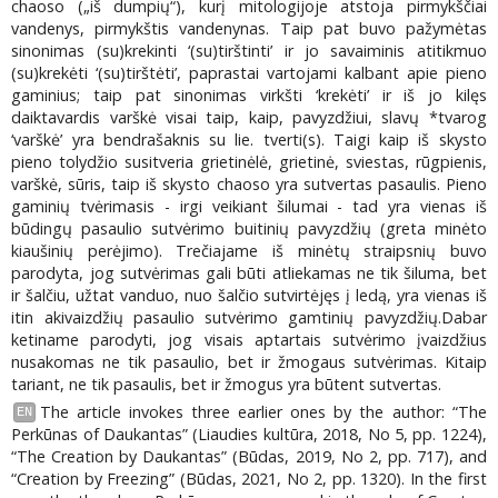
chaoso („iš dumpių“), kurį mitologijoje atstoja pirmykščiai
vandenys, pirmykštis vandenynas. Taip pat buvo pažymėtas
sinonimas (su)krekinti ‘(su)tirštinti’ ir jo savaiminis atitikmuo
(su)krekėti ‘(su)tirštėti’, paprastai vartojami kalbant apie pieno
gaminius; taip pat sinonimas virkšti ‘krekėti’ ir iš jo kilęs
daiktavardis varškė visai taip, kaip, pavyzdžiui, slavų *tvarog
‘varškė’ yra bendrašaknis su lie. tverti(s). Taigi kaip iš skysto
pieno tolydžio susitveria grietinėlė, grietinė, sviestas, rūgpienis,
varškė, sūris, taip iš skysto chaoso yra sutvertas pasaulis. Pieno
gaminių tvėrimasis - irgi veikiant šilumai - tad yra vienas iš
būdingų pasaulio sutvėrimo buitinių pavyzdžių (greta minėto
kiaušinių perėjimo). Trečiajame iš minėtų straipsnių buvo
parodyta, jog sutvėrimas gali būti atliekamas ne tik šiluma, bet
ir šalčiu, užtat vanduo, nuo šalčio sutvirtėjęs į ledą, yra vienas iš
itin akivaizdžių pasaulio sutvėrimo gamtinių pavyzdžių.Dabar
ketiname parodyti, jog visais aptartais sutvėrimo įvaizdžius
nusakomas ne tik pasaulio, bet ir žmogaus sutvėrimas. Kitaip
tariant, ne tik pasaulis, bet ir žmogus yra būtent sutvertas.
The article invokes three earlier ones by the author: “The
EN
Perkūnas of Daukantas” (Liaudies kultūra, 2018, No 5, pp. 1224),
“The Creation by Daukantas” (Būdas, 2019, No 2, pp. 717), and
“Creation by Freezing” (Būdas, 2021, No 2, pp. 1320). In the first