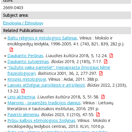
ISSN:
2669-0403
Subject area:
Etnologija / Ethnology
Related Publications:
Baltų religijos ir mitologijos šaltiniai.
. Vilnius : Mokslo ir
enciklopedijų leidykla, 1996-2005. 4 t. (743, 821, 839, 282 p.).
Daukanto Perūnas
.
Liaudies kultūra
2018, 5, 12-24.
Daukanto sutvėrimas
.
Būdas
2019, 2 (185), 7-17.
"Gužutis vaiką parnešė!": (nepaprasta žmogaus kilmė
frazeologijoje)
.
Baltistica
2001, 36, 2, 277-297.
Krosnis mitologijoje
. Vilnius : Aidai, 2011. 388 p.
Laisvės atžvilgiai: pa(si)leisti ir at(si)leisti
.
Būdas
2022, 2 (203),
13-22.
Lino alchemija
.
Liaudies kultūra
2018, 5, 51-58.
Maironis - praamžės tradicijos dainius
. Vilnius : Lietuvių
literatūros ir tautosakos institutas, 2016. 291 p.
Pavirsti akmeniu
.
Būdas
2023, 3 (210), 47-55.
Prūsų kalbos etimologijos žodynas
. Vilnius : Mokslo ir
enciklopedijų leidybos centras, 2013. XLVI, 1016 p.