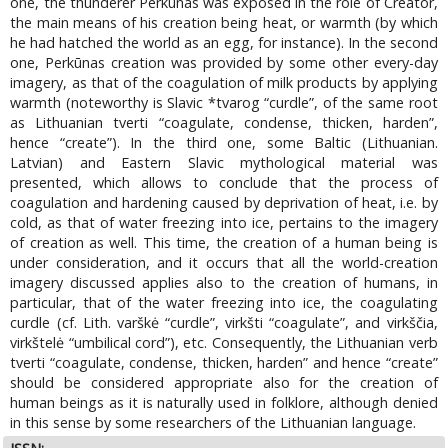
one, the thunderer Perkūnas was exposed in the role of Creator,
the main means of his creation being heat, or warmth (by which
he had hatched the world as an egg, for instance). In the second
one, Perkūnas creation was provided by some other every-day
imagery, as that of the coagulation of milk products by applying
warmth (noteworthy is Slavic *tvarog “curdle”, of the same root
as Lithuanian tverti “coagulate, condense, thicken, harden”,
hence “create”). In the third one, some Baltic (Lithuanian.
Latvian) and Eastern Slavic mythological material was
presented, which allows to conclude that the process of
coagulation and hardening caused by deprivation of heat, i.e. by
cold, as that of water freezing into ice, pertains to the imagery
of creation as well. This time, the creation of a human being is
under consideration, and it occurs that all the world-creation
imagery discussed applies also to the creation of humans, in
particular, that of the water freezing into ice, the coagulating
curdle (cf. Lith. varškė “curdle”, virkšti “coagulate”, and virkščia,
virkštelė “umbilical cord”), etc. Consequently, the Lithuanian verb
tverti “coagulate, condense, thicken, harden” and hence “create”
should be considered appropriate also for the creation of
human beings as it is naturally used in folklore, although denied
in this sense by some researchers of the Lithuanian language.