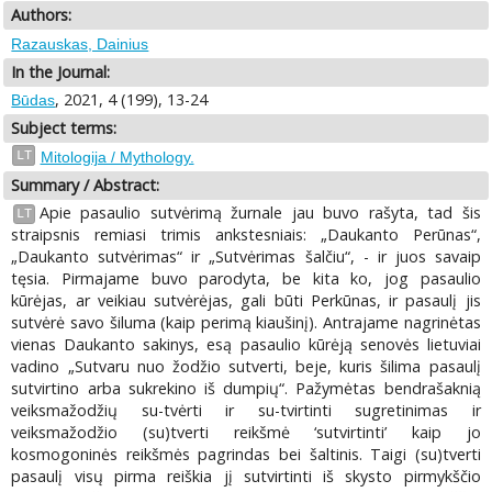
Authors:
Razauskas, Dainius
In the Journal:
, 2021, 4 (199), 13-24
Būdas
Subject terms:
LT
Mitologija / Mythology.
Summary / Abstract:
Apie pasaulio sutvėrimą žurnale jau buvo rašyta, tad šis
LT
straipsnis remiasi trimis ankstesniais: „Daukanto Perūnas“,
„Daukanto sutvėrimas“ ir „Sutvėrimas šalčiu“, - ir juos savaip
tęsia. Pirmajame buvo parodyta, be kita ko, jog pasaulio
kūrėjas, ar veikiau sutvėrėjas, gali būti Perkūnas, ir pasaulį jis
sutvėrė savo šiluma (kaip perimą kiaušinį). Antrajame nagrinėtas
vienas Daukanto sakinys, esą pasaulio kūrėją senovės lietuviai
vadino „Sutvaru nuo žodžio sutverti, beje, kuris šilima pasaulį
sutvirtino arba sukrekino iš dumpių“. Pažymėtas bendrašaknią
veiksmažodžių su-tvėrti ir su-tvirtinti sugretinimas ir
veiksmažodžio (su)tverti reikšmė ‘sutvirtinti’ kaip jo
kosmogoninės reikšmės pagrindas bei šaltinis. Taigi (su)tverti
pasaulį visų pirma reiškia jį sutvirtinti iš skysto pirmykščio