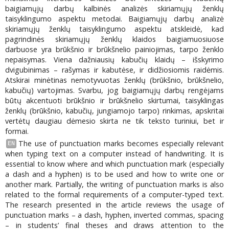
baigiamųjų darbų kalbinės analizės skiriamųjų ženklų
taisyklingumo aspektu metodai. Baigiamųjų darbų analizė
skiriamųjų ženklų taisyklingumo aspektu atskleidė, kad
pagrindinės skiriamųjų ženklų klaidos baigiamuosiuose
darbuose yra brūkšnio ir brūkšnelio painiojimas, tarpo ženklo
nepaisymas. Viena dažniausių kabučių klaidų – išskyrimo
dvigubinimas – rašymas ir kabutėse, ir didžiosiomis raidėmis.
Atskirai minėtinas nemotyvuotas ženklų (brūkšnio, brūkšnelio,
kabučių) vartojimas. Svarbu, jog baigiamųjų darbų rengėjams
būtų akcentuoti brūkšnio ir brūkšnelio skirtumai, taisyklingas
ženklų (brūkšnio, kabučių, jungiamojo tarpo) rinkimas, apskritai
vertėtų daugiau dėmesio skirta ne tik teksto turiniui, bet ir
formai.
The use of punctuation marks becomes especially relevant
EN
when typing text on a computer instead of handwriting. It is
essential to know where and which punctuation mark (especially
a dash and a hyphen) is to be used and how to write one or
another mark. Partially, the writing of punctuation marks is also
related to the formal requirements of a computer-typed text.
The research presented in the article reviews the usage of
punctuation marks – a dash, hyphen, inverted commas, spacing
– in students’ final theses and draws attention to the