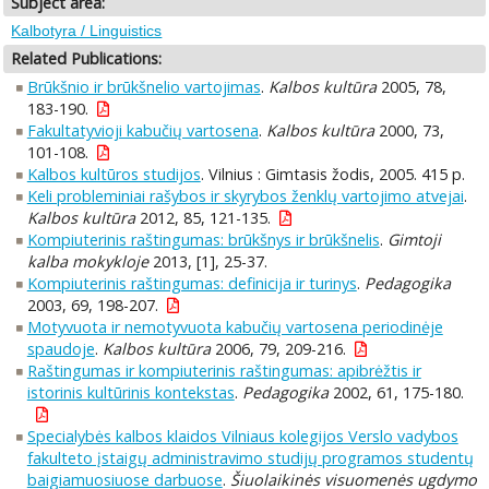
Subject area:
Kalbotyra / Linguistics
Related Publications:
Brūkšnio ir brūkšnelio vartojimas
.
Kalbos kultūra
2005, 78,
183-190.
Fakultatyvioji kabučių vartosena
.
Kalbos kultūra
2000, 73,
101-108.
Kalbos kultūros studijos
. Vilnius : Gimtasis žodis, 2005. 415 p.
Keli probleminiai rašybos ir skyrybos ženklų vartojimo atvejai
.
Kalbos kultūra
2012, 85, 121-135.
Kompiuterinis raštingumas: brūkšnys ir brūkšnelis
.
Gimtoji
kalba mokykloje
2013, [1], 25-37.
Kompiuterinis raštingumas: definicija ir turinys
.
Pedagogika
2003, 69, 198-207.
Motyvuota ir nemotyvuota kabučių vartosena periodinėje
spaudoje
.
Kalbos kultūra
2006, 79, 209-216.
Raštingumas ir kompiuterinis raštingumas: apibrėžtis ir
istorinis kultūrinis kontekstas
.
Pedagogika
2002, 61, 175-180.
Specialybės kalbos klaidos Vilniaus kolegijos Verslo vadybos
fakulteto įstaigų administravimo studijų programos studentų
baigiamuosiuose darbuose
.
Šiuolaikinės visuomenės ugdymo