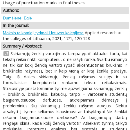
Usage of punctuation marks in final theses
Authors:
Dumšienė, Eglė
In the Journal:
Applied research at
Mokslo taikomieji tyrimai Lietuvos kolegijose
the colleges of Lithuania, 2021, 17/1, 120-128
Summary / Abstract:
Skiriamųjų ženklų vartojimas tampa ypač aktualus tada, kai
LT
tekstą reikia rinkti kompiuteriu, o ne rašyti ranka. Svarbu išmanyti
ne tik kur kokį ženklą vartoti (ypač akcentuotinas brūkšnio ir
brūkšnelio rašymas), bet ir kaip vieną ar kitą ženklą parašyti.
Taigi iš dalies skiriamųjų ženklų rašymas susijęs ir su
formaliaisiais kompiuteriu renkamo teksto reikalavimais.
Straipsnyje pristatomame tyrime apžvelgiama skiriamųjų ženklų
– brūkšnio, brūkšnelio, kabučių, tarpo – vartosena studentų
baigiamuosiuose darbuose, atkreipiamas dėmesys į
probleminius šių skiriamųjų ženklų rašymo atvejus. Siekta
atsakyti į tyrime keliamus klausimus: ar taisyklingai šie ženklai
rašomi baigiamuosiuose darbuose? Ar baigiamųjų darbų
rengėjai skiria, kada kokį ženklą vartoti? Atliekant tyrimą taikyti
mokslinės literatūros analizės bei sintezės ir studentų