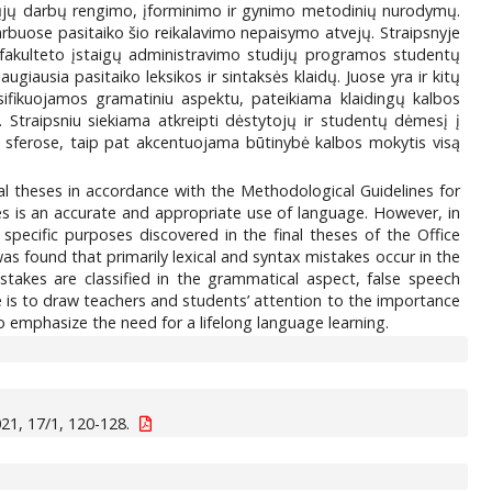
amųjų darbų rengimo, įforminimo ir gynimo metodinių nurodymų.
arbuose pasitaiko šio reikalavimo nepaisymo atvejų. Straipsnyje
s fakulteto įstaigų administravimo studijų programos studentų
sia pasitaiko leksikos ir sintaksės klaidų. Juose yra ir kitų
asifikuojamos gramatiniu aspektu, pateikiama klaidingų kalbos
 Straipsniu siekiama atkreipti dėstytojų ir studentų dėmesį į
s sferose, taip pat akcentuojama būtinybė kalbos mokytis visą
al theses in accordance with the Methodological Guidelines for
es is an accurate and appropriate use of language. However, in
specific purposes discovered in the final theses of the Office
as found that primarily lexical and syntax mistakes occur in the
takes are classified in the grammatical aspect, false speech
e is to draw teachers and students’ attention to the importance
 to emphasize the need for a lifelong language learning.
21, 17/1, 120-128.