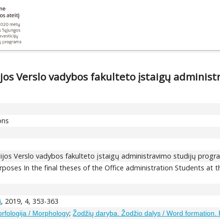
gijos Verslo vadybos fakulteto įstaigų admini
ons
legijos Verslo vadybos fakulteto įstaigų administravimo studijų pr
rposes In the final theses of the Office administration Students at t
, 2019, 4, 353-363
i
;
rfologija / Morphology
Žodžių daryba. Žodžio dalys / Word formation. 