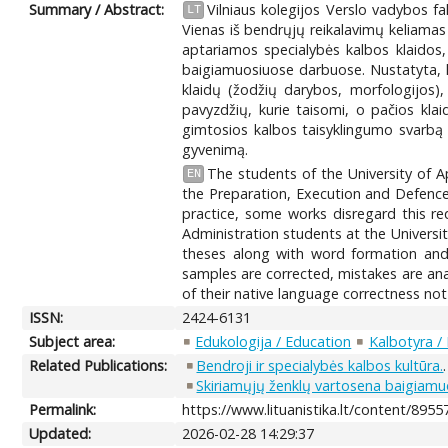
Summary / Abstract:
Vilniaus kolegijos Verslo vadybos 
LT
Vienas iš bendrųjų reikalavimų keliamas
aptariamos specialybės kalbos klaidos,
baigiamuosiuose darbuose. Nustatyta, k
klaidų (žodžių darybos, morfologijos),
pavyzdžių, kurie taisomi, o pačios kla
gimtosios kalbos taisyklingumo svarbą 
gyvenimą.
The students of the University of A
EN
the Preparation, Execution and Defence
practice, some works disregard this re
Administration students at the Universit
theses along with word formation and 
samples are corrected, mistakes are ana
of their native language correctness not 
ISSN:
2424-6131
Subject area:
Edukologija / Education
Kalbotyra / 
Related Publications:
Bendroji ir specialybės kalbos kultūra.
Skiriamųjų ženklų vartosena baigiam
Permalink:
https://www.lituanistika.lt/content/8955
Updated:
2026-02-28 14:29:37