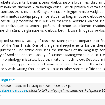
fakultete studentai baigiamuosius darbus rašo laikydamiesi Baigi
 minėtiems darbams – taisyklinga kalba. Tačiau praktiškai kartais d
 aptiktos 2018 m. trisdešimtyje Vilniaus kolegijos Verslo vadybo
ad minėtos studijų programos studentų baigiamuose darbuose daugiau
 tačiau jų procentinė dalis kur kas mažesnė. Aptiktos klaidos kl
idos analizuojamos teoriniu požiūriu, daromos atitinkamos išvados.
ne tik rašant baigiamuosius darbus, bet ir kitose žmogaus veiklo
pplied Sciences, Faculty of Business Management prepare their fin
 of the Final Thesis. One of the general requirements for the thes
quirement. The article discusses the mistakes of the language for 
y of Applied Sciences, Faculty of Business Management in 2018. It w
morphology mistakes, but their rate is much lower. Selected mis
lyzed, and appropriate conclusions are made. The aim of the articl
only while writing final theses but also in other spheres of life and
Linguistics
. Kaunas: Pasaulio lietuvių centras, 2006. 296 p.
uosiuose darbuose
.
Mokslo taikomieji tyrimai Lietuvos kolegijose
20
7