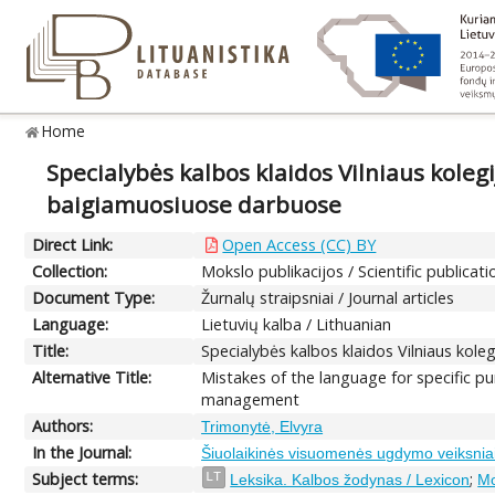
Home
Specialybės kalbos klaidos Vilniaus kole
baigiamuosiuose darbuose
Direct Link:
Open Access (CC) BY
Collection:
Mokslo publikacijos / Scientific publicati
Document Type:
Žurnalų straipsniai / Journal articles
Language:
Lietuvių kalba / Lithuanian
Title:
Specialybės kalbos klaidos Vilniaus ko
Alternative Title:
Mistakes of the language for specific pu
management
Authors:
Trimonytė, Elvyra
In the Journal:
Šiuolaikinės visuomenės ugdymo veiksnia
Subject terms:
;
LT
Leksika. Kalbos žodynas / Lexicon
Mo