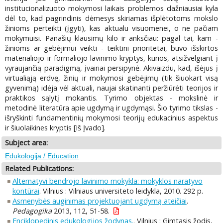
institucionalizuoto mokymosi laikais problemos dažniausiai kyla
dėl to, kad pagrindinis dėmesys skiriamas išplėtotoms mokslo
žinioms perteikti (įgyti), kas aktualu visuomenei, o ne pačiam
mokymuisi. Panašių klausimų kilo ir anksčiau: pagal tai, kam -
žinioms ar gebėjimui veikti - teiktini prioritetai, buvo išskirtos
materialiojo ir formaliojo lavinimo kryptys, kurios, atsižvelgiant į
vyraujančią paradigmą, įvairiai persipynė. Akivaizdu, kad, išėjus į
virtualiąją erdvę, žinių ir mokymosi gebėjimų (tik šiuokart visą
gyvenimą) idėja vėl aktuali, naujai skatinanti peržiūrėti teorijos ir
praktikos sąlytį mokantis. Tyrimo objektas - mokslinė ir
metodinė literatūra apie ugdymą ir ugdymąsi. Šio tyrimo tikslas -
išryškinti fundamentinių mokymosi teorijų edukacinius aspektus
ir šiuolaikines kryptis [Iš Įvado].
Subject area:
Edukologija / Education
Related Publications:
Alternatyvi bendrojo lavinimo mokykla: mokyklos naratyvo
kontūrai
. Vilnius : Vilniaus universiteto leidykla, 2010. 292 p.
Asmenybės auginimas projektuojant ugdymą ateičiai
.
Pedagogika
2013, 112, 51-58.
Enciklopedinis edukologijos žodynas.
. Vilnius : Gimtasis žodis,