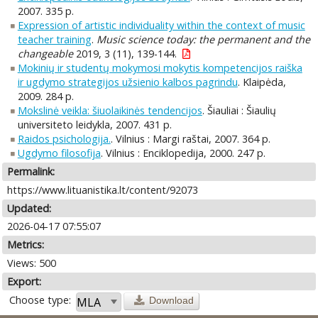
2007. 335 p.
Expression of artistic individuality within the context of music
teacher training
.
Music science today: the permanent and the
changeable
2019, 3 (11), 139-144.
Mokinių ir studentų mokymosi mokytis kompetencijos raiška
ir ugdymo strategijos užsienio kalbos pagrindu
. Klaipėda,
2009. 284 p.
Mokslinė veikla: šiuolaikinės tendencijos
. Šiauliai : Šiaulių
universiteto leidykla, 2007. 431 p.
Raidos psichologija.
. Vilnius : Margi raštai, 2007. 364 p.
Ugdymo filosofija
. Vilnius : Enciklopedija, 2000. 247 p.
Permalink:
https://www.lituanistika.lt/content/92073
Updated:
2026-04-17 07:55:07
Metrics:
Views: 500
Export:
Choose type:
Download