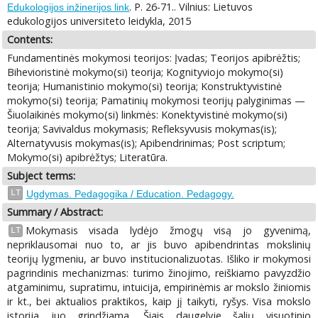
. P. 26-71.. Vilnius: Lietuvos
Edukologijos inžinerijos link
edukologijos universiteto leidykla, 2015
Contents:
Fundamentinės mokymosi teorijos: Įvadas; Teorijos apibrėžtis;
Bihevioristinė mokymo(si) teorija; Kognityviojo mokymo(si)
teorija; Humanistinio mokymo(si) teorija; Konstruktyvistinė
mokymo(si) teorija; Pamatinių mokymosi teorijų palyginimas —
Šiuolaikinės mokymo(si) linkmės: Konektyvistinė mokymo(si)
teorija; Savivaldus mokymasis; Refleksyvusis mokymas(is);
Alternatyvusis mokymas(is); Apibendrinimas; Post scriptum;
Mokymo(si) apibrėžtys; Literatūra.
Subject terms:
LT
Ugdymas. Pedagogika / Education. Pedagogy.
Summary / Abstract:
Mokymasis visada lydėjo žmogų visą jo gyvenimą,
LT
nepriklausomai nuo to, ar jis buvo apibendrintas mokslinių
teorijų lygmeniu, ar buvo institucionalizuotas. Išliko ir mokymosi
pagrindinis mechanizmas: turimo žinojimo, reiškiamo pavyzdžio
atgaminimu, supratimu, intuicija, empirinėmis ar mokslo žiniomis
ir kt., bei aktualios praktikos, kaip jį taikyti, ryšys. Visa mokslo
istorija juo grindžiama. Šiais daugelyje šalių visuotinio