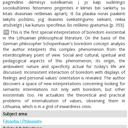
pagrindinis dėmesys sutelkiamas į jo kaip sudėtingo
sociokultūrinio fenomeno prigimties ir kilmės bei sankirtų su
kitais dvasiniais reiškiniais aptartį. Iš čia plaukia noras paakinti
laikytis požiūrio, jog dvasinio sveikatingumo siekiant, reikia
atsižvelgti į kai kuriuos specifinius šio reiškinio ypatumus [p. 353].
This is the first special interpretation of boredom existential
EN
in the Lithuanian philosophical literature. On the basis of the
German philosopher Schopenhauer's boredom concept analysis
the author interprets this complex phenomenon from the
interdisciplinary point of view. Social and cultural, spiritual and
pedagogical aspects of this phenomenon, its origin, the
ambivalent nature and specificity actual for today's life are
discussed. Inconsistent interaction of boredom with displays of
feelings and personal values' orientation is revealed. The author
discovers a space of new interpretations concerning looking for
semantic interrelations not only with boredom, but other
existentials too. He actualizes the theoretical and practical
problems of internalization of values, observing them in
Lithuania, which is in a grid of inwardness crisis.
Subject area:
Filosofija / Philosophy