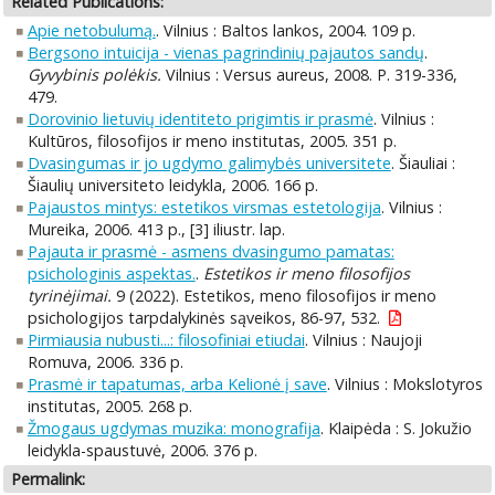
Related Publications:
Apie netobulumą.
. Vilnius : Baltos lankos, 2004. 109 p.
Bergsono intuicija - vienas pagrindinių pajautos sandų
.
Gyvybinis polėkis.
Vilnius : Versus aureus, 2008. P. 319-336,
479.
Dorovinio lietuvių identiteto prigimtis ir prasmė
. Vilnius :
Kultūros, filosofijos ir meno institutas, 2005. 351 p.
Dvasingumas ir jo ugdymo galimybės universitete
. Šiauliai :
Šiaulių universiteto leidykla, 2006. 166 p.
Pajaustos mintys: estetikos virsmas estetologija
. Vilnius :
Mureika, 2006. 413 p., [3] iliustr. lap.
Pajauta ir prasmė - asmens dvasingumo pamatas:
psichologinis aspektas.
.
Estetikos ir meno filosofijos
tyrinėjimai.
9 (2022). Estetikos, meno filosofijos ir meno
psichologijos tarpdalykinės sąveikos, 86-97, 532.
Pirmiausia nubusti...: filosofiniai etiudai
. Vilnius : Naujoji
Romuva, 2006. 336 p.
Prasmė ir tapatumas, arba Kelionė į save
. Vilnius : Mokslotyros
institutas, 2005. 268 p.
Žmogaus ugdymas muzika: monografija
. Klaipėda : S. Jokužio
leidykla-spaustuvė, 2006. 376 p.
Permalink: