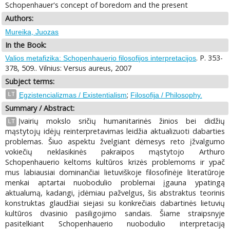
Schopenhauer's concept of boredom and the present
Authors:
Mureika, Juozas
In the Book:
. P. 353-
Valios metafizika: Schopenhauerio filosofijos interpretacijos
378, 509.. Vilnius: Versus aureus, 2007
Subject terms:
;
LT
Egzistencializmas / Existentialism
Filosofija / Philosophy.
Summary / Abstract:
Įvairių mokslo sričių humanitarinės žinios bei didžių
LT
mąstytojų idėjų reinterpretavimas leidžia aktualizuoti dabarties
problemas. Šiuo aspektu žvelgiant dėmesys reto įžvalgumo
vokiečių neklasikinės pakraipos mąstytojo Arthuro
Schopenhauerio keltoms kultūros krizės problemoms ir ypač
mus labiausiai dominančiai lietuviškoje filosofinėje literatūroje
menkai aptartai nuobodulio problemai įgauna ypatingą
aktualumą, kadangi, įdėmiau pažvelgus, šis abstraktus teorinis
konstruktas glaudžiai siejasi su konkrečiais dabartinės lietuvių
kultūros dvasinio pasiligojimo sandais. Šiame straipsnyje
pasitelkiant Schopenhauerio nuobodulio interpretaciją