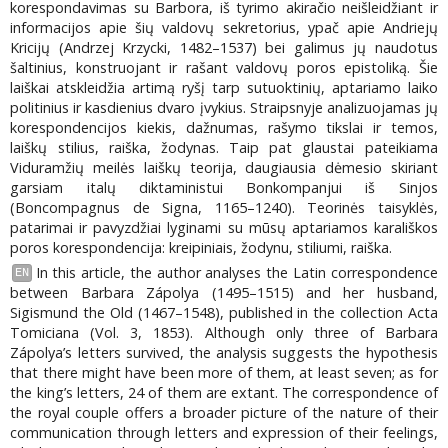
korespondavimas su Barbora, iš tyrimo akiračio neišleidžiant ir
informacijos apie šių valdovų sekretorius, ypač apie Andriejų
Kricijų (Andrzej Krzycki, 1482–1537) bei galimus jų naudotus
šaltinius, konstruojant ir rašant valdovų poros epistoliką. Šie
laiškai atskleidžia artimą ryšį tarp sutuoktinių, aptariamo laiko
politinius ir kasdienius dvaro įvykius. Straipsnyje analizuojamas jų
korespondencijos kiekis, dažnumas, rašymo tikslai ir temos,
laiškų stilius, raiška, žodynas. Taip pat glaustai pateikiama
Viduramžių meilės laiškų teorija, daugiausia dėmesio skiriant
garsiam italų diktaministui Bonkompanjui iš Sinjos
(Boncompagnus de Signa, 1165–1240). Teorinės taisyklės,
patarimai ir pavyzdžiai lyginami su mūsų aptariamos karališkos
poros korespondencija: kreipiniais, žodynu, stiliumi, raiška.
In this article, the author analyses the Latin correspondence
EN
between Barbara Zápolya (1495–1515) and her husband,
Sigismund the Old (1467–1548), published in the collection Acta
Tomiciana (Vol. 3, 1853). Although only three of Barbara
Zápolya’s letters survived, the analysis suggests the hypothesis
that there might have been more of them, at least seven; as for
the king’s letters, 24 of them are extant. The correspondence of
the royal couple offers a broader picture of the nature of their
communication through letters and expression of their feelings,