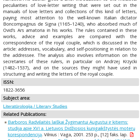
peculiarities of love-letter writing that were set out in the
manuals of love letters and collections of this kind of letters,
paying most attention to the well-known Italian dictator
Boncompagnus de Signa (1165–1240), who absorbed much of
Ovid’s Ars amatoria in his works. The rules contained in these
works, advice and examples are compared with the
correspondence of the royal couple, which is discussed in the
article: addresses, vocabulary, and self-positioning in relation to
the addressee. The analysis also involves information on the
secretaries of these rulers, in particular on Andrzej Krzycki
(1482–1537), and on the sources they might have used in
structuring and writing the letters of the royal couple.
ISSN:
1822-3656
Subject area:
Literatūrologija / Literary Studies
Related Publications:
Barboros Radvilaitės laiškai Žygimantui Augustui ir kitiems:
studija apie XVI a. Lietuvos Didžiosios kunigaikštystės moterų
korespondenciją
. Vilnius : Vaga, 2001. 253 p., [12] faks. lap.