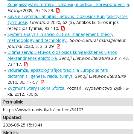
Kunigaikštystės moterų - valdovių ir didikių - korespondencija
.
Istorija
2009, 76, 18-29.
Sãva ir svẽtima. Latinitas Lietuvos Didžiosios Kunigaikštystės
tyrimuose
.
Literatūra
2020, 62 (3), Antikos kultūros ir jos
recepcijos tyrimai, 93-110.
System analysis in socio-cultural management: theory,
methodology and technology.
.
Socio-cultural management
journal
2020, 3, 2, 3-29.
Ultima serva: Lietuvos didžiosios kunigaikštienės Elenos
Aleksandrienės epistolika
.
Senoji Lietuvos literatūra
2017, 43,
73-117.
Viduramžių epistolografijos tradicija Europoje: "ars
dictaminis" genezė, raida, turinys
.
Senoji Lietuvos literatūra
2010, 30, 17-57.
Zygmunt Stary i Bona Sforza
. Poznań : Wydawnictwo Zysk i S-
ka, 2012. 730 p.
Permalink:
https://www.lituanistika.lt/content/84103
Updated:
2026-05-25 15:13:41
Metrics: