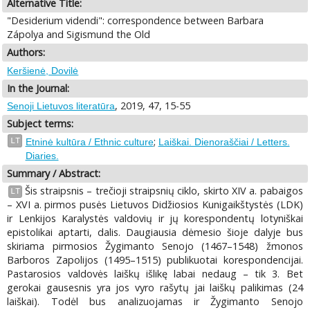
Alternative Title:
"Desiderium videndi": correspondence between Barbara
Zápolya and Sigismund the Old
Authors:
Keršienė, Dovilė
In the Journal:
, 2019, 47, 15-55
Senoji Lietuvos literatūra
Subject terms:
;
LT
Etninė kultūra / Ethnic culture
Laiškai. Dienoraščiai / Letters.
Diaries.
Summary / Abstract:
Šis straipsnis – trečioji straipsnių ciklo, skirto XIV a. pabaigos
LT
– XVI a. pirmos pusės Lietuvos Didžiosios Kunigaikštystės (LDK)
ir Lenkijos Karalystės valdovių ir jų korespondentų lotyniškai
epistolikai aptarti, dalis. Daugiausia dėmesio šioje dalyje bus
skiriama pirmosios Žygimanto Senojo (1467–1548) žmonos
Barboros Zapolijos (1495–1515) publikuotai korespondencijai.
Pastarosios valdovės laiškų išlikę labai nedaug – tik 3. Bet
gerokai gausesnis yra jos vyro rašytų jai laiškų palikimas (24
laiškai). Todėl bus analizuojamas ir Žygimanto Senojo