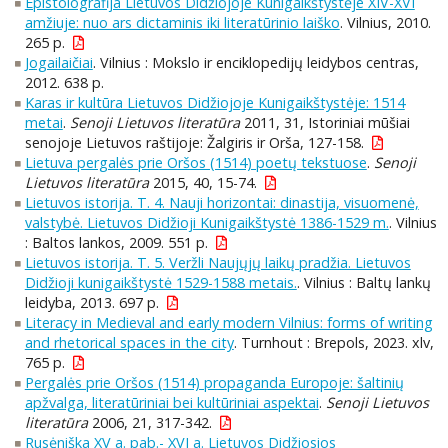
Epistolografija Lietuvos Didžiojoje Kunigaikštystėje XIV-XVI
amžiuje: nuo ars dictaminis iki literatūrinio laiško
. Vilnius, 2010.
265 p.
Jogailaičiai
. Vilnius : Mokslo ir enciklopedijų leidybos centras,
2012. 638 p.
Karas ir kultūra Lietuvos Didžiojoje Kunigaikštystėje: 1514
metai
.
Senoji Lietuvos literatūra
2011, 31, Istoriniai mūšiai
senojoje Lietuvos raštijoje: Žalgiris ir Orša, 127-158.
Lietuva pergalės prie Oršos (1514) poetų tekstuose
.
Senoji
Lietuvos literatūra
2015, 40, 15-74.
Lietuvos istorija. T. 4. Nauji horizontai: dinastija, visuomenė,
valstybė. Lietuvos Didžioji Kunigaikštystė 1386-1529 m.
. Vilnius
: Baltos lankos, 2009. 551 p.
Lietuvos istorija. T. 5. Veržli Naujųjų laikų pradžia. Lietuvos
Didžioji kunigaikštystė 1529-1588 metais.
. Vilnius : Baltų lankų
leidyba, 2013. 697 p.
Literacy in Medieval and early modern Vilnius: forms of writing
and rhetorical spaces in the city
. Turnhout : Brepols, 2023. xlv,
765 p.
Pergalės prie Oršos (1514) propaganda Europoje: šaltinių
apžvalga, literatūriniai bei kultūriniai aspektai
.
Senoji Lietuvos
literatūra
2006, 21, 317-342.
Rusėniška XV a. pab.- XVI a. Lietuvos Didžiosios