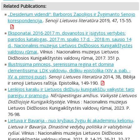
Related Publications:
„Desiderium videndi“: Barboros Zapolijos ir Žygimanto Senojo
korespondencija.
.
Senoji Lietuvos literatūra
2019, 47, 15-55.
Eksponatai. 2016-2017 m. dovanotos ir įsigytos vertybės:
parodos katalogas, 2017 m. spalio 17 d. - 2018 m. sausio 14
d., Nacionalinis muziejus Lietuvos Didžiosios Kunigaikštystės
valdovų rūmai.
. Vilnius : Nacionalinis muziejus Lietuvos
Didžiosios Kunigaikštystės valdovų rūmai, 2017. 351 p.
Illustrissima princeps, serenissima regina et domina
clementissima: LDK valdovių, didikių epistolika (XIV a. pab. -
XV a. pirmoji pusė)
.
Senoji Lietuvos literatūra
2014, 38, Biblija
ir senoji Lietuvos raštija. Epistolika, 149-190.
Lenkijos karalių ir Lietuvos didžiųjų kunigaikščių vaikystė: tarp
pareigų ir pramogų
.
NErūpestingas amžius. Vaikystė Lietuvos
Didžiojoje Kunigaikštystėje.
Vilnius : Nacionalinis muziejus
Lietuvos Didžiosios Kunigaikštystės valdovų rūmai, 2023. P.
76-98.
Lietuva ir Bavarija - nuo kryžiaus žygių iki akademinių kelionių
.
Lietuva ir Bavarija. Dinastinė vedybų politika ir valstybiniai
ryšiai.
Vilnius : Nacionalinis muziejus Lietuvos Didžiosios
Kunigaikštystės valdovų rūmai, 2021. P. 14-25, 26-31, 32-37.