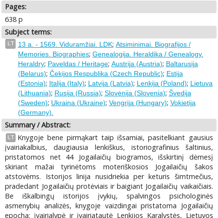
Pages:
638 p
Subject terms:
;
LT
13 a. - 1569. Viduramžiai. LDK
Atsiminimai. Biografijos /
;
Memories. Biographies
Genealogija. Heraldika / Genealogy.
;
;
;
Heraldry
Paveldas / Heritage
Austrija (Austria)
Baltarusija
;
;
(Belarus)
Čekijos Respublika (Czech Republic)
Estija
;
;
;
;
(Estonia)
Italija (Italy)
Latvija (Latvia)
Lenkija (Poland)
Lietuva
;
;
;
(Lithuania)
Rusija (Russia)
Slovėnija (Slovenia)
Švedija
;
;
;
(Sweden)
Ukraina (Ukraine)
Vengrija (Hungary)
Vokietija
(Germany).
Summary / Abstract:
Knygoje bene pirmąkart taip išsamiai, pasitelkiant gausius
LT
įvairiakalbius, daugiausia lenkiškus, istoriografinius šaltinius,
pristatomos net 44 Jogailaičių biogramos, išskirtinį dėmesį
skiriant mažai tyrinėtoms moteriškosios Jogailaičių šakos
atstovėms. Istorijos linija nusidriekia per keturis šimtmečius,
pradedant Jogailaičių protėviais ir baigiant Jogailaičių vaikaičiais.
Be iškalbingų istorijos įvykių, spalvingos psichologinės
asmenybių analizės, knygoje vaizdingai pristatoma Jogailaičių
epocha: įvairialypė ir įvairiatautė Lenkijos Karalystės, Lietuvos