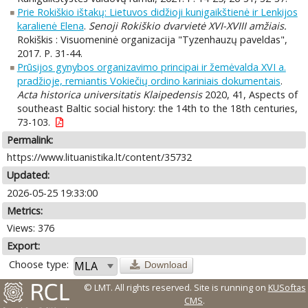
Prie Rokiškio ištakų: Lietuvos didžioji kunigaikštienė ir Lenkijos
karalienė Elena
.
Senoji Rokiškio dvarvietė XVI-XVIII amžiais.
Rokiškis : Visuomeninė organizacija "Tyzenhauzų paveldas",
2017. P. 31-44.
Prūsijos gynybos organizavimo principai ir žemėvalda XVI a.
pradžioje, remiantis Vokiečių ordino kariniais dokumentais
.
Acta historica universitatis Klaipedensis
2020, 41, Aspects of
southeast Baltic social history: the 14th to the 18th centuries,
73-103.
Permalink:
https://www.lituanistika.lt/content/35732
Updated:
2026-05-25 19:33:00
Metrics:
Views: 376
Export:
Choose type:
Download
© LMT. All rights reserved.
Site is running on
KUSoftas
CMS
.