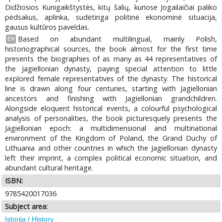
Didžiosios Kunigaikštystės, kitų šalių, kuriose Jogailaičiai paliko
pėdsakus, aplinka, sudėtinga politinė ekonominė situacija,
gausus kultūros paveldas.
Based on abundant multilingual, mainly Polish,
EN
historiographical sources, the book almost for the first time
presents the biographies of as many as 44 representatives of
the Jagiellonian dynasty, paying special attention to little
explored female representatives of the dynasty. The historical
line is drawn along four centuries, starting with Jagiellonian
ancestors and finishing with Jagiellonian grandchildren.
Alongside eloquent historical events, a colourful psychological
analysis of personalities, the book picturesquely presents the
Jagiellonian epoch: a multidimensional and multinational
environment of the Kingdom of Poland, the Grand Duchy of
Lithuania and other countries in which the Jagiellonian dynasty
left their imprint, a complex political economic situation, and
abundant cultural heritage.
ISBN:
9785420017036
Subject area:
Istorija / History