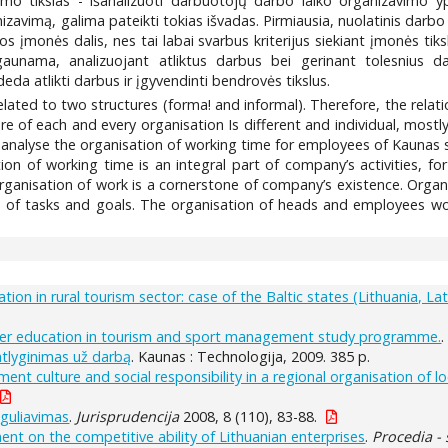
rimo tikslas - išanalizuoti darbuotojų darbo laiko organizavimo
izavimą, galima pateikti tokias išvadas. Pirmiausia, nuolatinis dar
s įmonės dalis, nes tai labai svarbus kriterijus siekiant įmonės ti
i gaunama, analizuojant atliktus darbus bei gerinant tolesnius 
eda atlikti darbus ir įgyvendinti bendrovės tikslus.
elated to two structures (forma! and informal). Therefore, the rel
re of each and every organisation Is different and individual, mostly
 analyse the organisation of working time for employees of Kaunas 
tion of working time is an integral part of company’s activities, f
ganisation of work is a cornerstone of company’s existence. Organi
nce of tasks and goals. The organisation of heads and employees w
ation in rural tourism sector: case of the Baltic states (Lithuania, La
higher education in tourism and sport management study programme.
tlyginimas už darbą
. Kaunas : Technologija, 2009. 385 p.
nt culture and social responsibility in a regional organisation of l
eguliavimas
.
Jurisprudencija
2008, 8 (110), 83-88.
t on the competitive ability of Lithuanian enterprises
.
Procedia - 