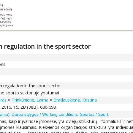
n regulation in the sport sector
ons
n regulation in the sport sector
mo sporto sektoriuje ypatumai
ūras
Trinkūnienė, Laima
Bradauskienė, Kristina
, 2016, 15, 2B (38B), 686-698
;
;
uania)
Darbo sąlygos / Working conditions
Sportas / Sport.
s, kaip ir įvairiose įmonėse, yra dviejų struktūrų - formalusis ir ne
įmonės klausimais. Kiekvienos organizacijos struktūra yra individua