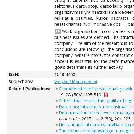
tikslų ir, žinoma, nuo darbuotojų. Ty
sektoriaus darbuotojų darbo laiko organ
organizavimas yra neatskiriama kiekvieno
reikalauja patirties, kurios paprasta
neatskiriamas nuo įmonės veiklos - ji pad
Work organisation in companies is r
EN
business issues are defined. The structu
company. The aim of the research: is to
conclusions are following: the organisa
company. What is more, the constant or
since it is essential for the performa
goals determine its further activity.
ISSN:
1648-4460
Subject area:
Vadyba / Management
Related Publications:
Characteristics of service quality evalu
19, 2A (50A), 495-510.
Criteria that ensure the quality of 
Darbo organizavimas, normavimas ir a
Determination of the level of manageme
economics
2015, 14, 2 (35), 204-223.
Nestandartiniai darbo santykiai ir jų r
The Influence of knowledge managemen