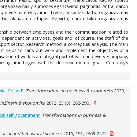
 ypatumus Kauno sporto sektoriuje. Išanalizavus Kauno sporto
bo organizavimas yra įmonės egzistavimo pagrindas. Antra, darbo
kslų ir veiklos efektyvumo. Trečia, tinkamas darbo organizavimas
darbų planavimo etapus. Ketvirta, darbo laiko organizavimas
ationship between employees and their communication related to
 dependant on activities, goals and, of course, the staff of the
sport sector. Research method: a conceptual analysis. The main
or it helps to carry out work and implement the objectives of a
sation of work is an integral part of each and every •company,
orking time begins with the determination of goals. Company’s
tvia, Poland)
.
Transformations in business & economics
2020,
.
Inžinerinė ekonomika
2012, 23 (3), 282-290.
ocal self-government
.
Transformations in business &
social and behavioral sciences
2015, 191, 2469-2475.