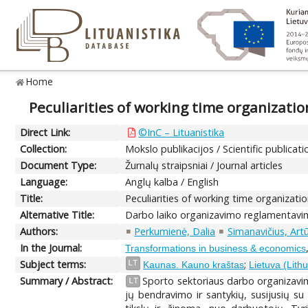
Home
Peculiarities of working time organizatio
Direct Link:
©InC – Lituanistika
Collection:
Mokslo publikacijos / Scientific publicati
Document Type:
Žurnalų straipsniai / Journal articles
Language:
Anglų kalba / English
Title:
Peculiarities of working time organizatio
Alternative Title:
Darbo laiko organizavimo reglamentavi
Authors:
Perkumienė, Dalia
Simanavičius, Art
In the Journal:
Transformations in business & economics
Subject terms:
;
LT
Kaunas. Kauno kraštas
Lietuva (Lith
Summary / Abstract:
Sporto sektoriaus darbo organizavima
LT
jų bendravimo ir santykių, susijusių su 