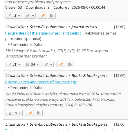
and practice: problems and prospects
Views:
53
Downloads:
3
Captured:
2026-08-07 00:00:44
LT
Lituanistika
Scientific publications
Journal articles
[
12.60
]
Peculiarities of the state-owned land selling
[Valstybinės žemės
pardavimo ypatumai]
Perkumienė, Dalia
Miškininkystė ir kraštotvarka , 2015, 2 (7), 52-63 Forestry and
landscape management
LT
EN
Lituanistika
Scientific publications
Books & books parts
[
12.60
]
Prerequisites and nature of civil marriage
Perkumienė, Dalia
Naujų idėjų beieškant: vadyba, ekonomika ir teisė 2014: tarptautinė
mokslinė praktinė konferencija, 2014 m. balandžio 17 d. Kaunas:
Kauno kolegijos Leidybos centras, 2014, P. 189-194
EN
Lituanistika
Scientific publications
Books & books parts
[
12.60
]