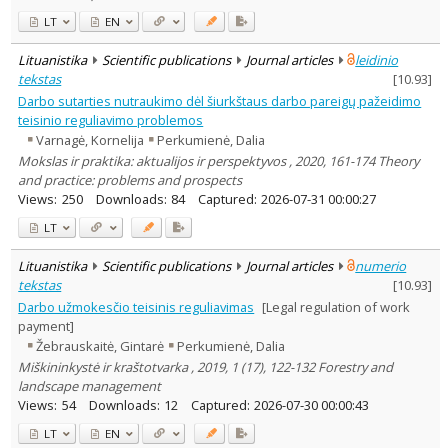
LT
EN
Lituanistika
Scientific publications
Journal articles
leidinio
tekstas
[
10.93
]
Darbo sutarties nutraukimo dėl šiurkštaus darbo pareigų pažeidimo
teisinio reguliavimo problemos
Varnagė, Kornelija
Perkumienė, Dalia
Mokslas ir praktika: aktualijos ir perspektyvos , 2020, 161-174 Theory
and practice: problems and prospects
Views:
250
Downloads:
84
Captured:
2026-07-31 00:00:27
LT
Lituanistika
Scientific publications
Journal articles
numerio
tekstas
[
10.93
]
Darbo užmokesčio teisinis reguliavimas
[Legal regulation of work
payment]
Žebrauskaitė, Gintarė
Perkumienė, Dalia
Miškininkystė ir kraštotvarka , 2019, 1 (17), 122-132 Forestry and
landscape management
Views:
54
Downloads:
12
Captured:
2026-07-30 00:00:43
LT
EN