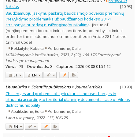
Lituanistika
Scientific publications
Journal articles
straipsnio
tekstas
[
10.93
]
Baudžiamuoju įsakymu paskirtų baudžiamojo poveikio priemonių
(ne)vykdymo problematika už baudžiamojo kodekso 281-1
straipsnyje nurodytą nusižengimą/nusikaltimą
[Issue of
(non)implementation of criminal sanctions imposed by a criminal
order for the misdemeanor / crime specified in Article 281-1 of the
Criminal Code]
Reklaitytė, Roksita
Perkumienė, Dalia
Miškininkystė ir kraštotvarka , 2023, 2 (22), 166-176 Forestry and
landscape management
Views:
73
Downloads:
8
Captured:
2026-08-08 01:51:12
LT
EN
Lituanistika
Scientific publications
Journal articles
[
10.93
]
Challenges and problems of agricultural land use changes in
Lithuania according to territorial planning documents: case of Vilnius
district municipality
Abalikštienė, Edita
Perkumienė, Dalia
Land use policy , 2022, 117, 106125
EN