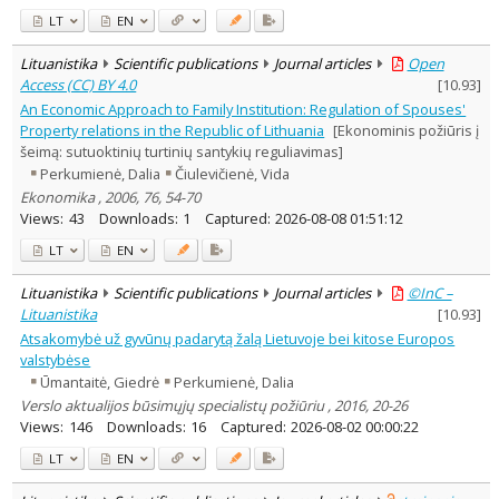
LT
EN
Lituanistika
Scientific publications
Journal articles
Open
Access (CC) BY 4.0
[
10.93
]
An Economic Approach to Family Institution: Regulation of Spouses'
Property relations in the Republic of Lithuania
[Ekonominis požiūris į
šeimą: sutuoktinių turtinių santykių reguliavimas]
Perkumienė, Dalia
Čiulevičienė, Vida
Ekonomika , 2006, 76, 54-70
Views:
43
Downloads:
1
Captured:
2026-08-08 01:51:12
LT
EN
Lituanistika
Scientific publications
Journal articles
©InC –
Lituanistika
[
10.93
]
Atsakomybė už gyvūnų padarytą žalą Lietuvoje bei kitose Europos
valstybėse
Ūmantaitė, Giedrė
Perkumienė, Dalia
Verslo aktualijos būsimųjų specialistų požiūriu , 2016, 20-26
Views:
146
Downloads:
16
Captured:
2026-08-02 00:00:22
LT
EN