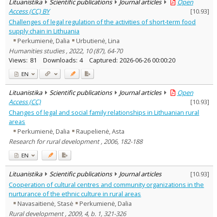
Lituanistika
Scientific publications
Journal articles
Open
Access (CC) BY
[
10.93
]
Challenges of legal regulation of the activities of short-term food
supply chain in Lithuania
Perkumienė, Dalia
Urbutienė, Lina
Humanities studies , 2022, 10 (87), 64-70
Views:
81
Downloads:
4
Captured:
2026-06-26 00:00:20
EN
Lituanistika
Scientific publications
Journal articles
Open
Access (CC)
[
10.93
]
Changes of legal and social family relationships in Lithuanian rural
areas
Perkumienė, Dalia
Raupelienė, Asta
Research for rural development , 2006, 182-188
EN
Lituanistika
Scientific publications
Journal articles
[
10.93
]
Cooperation of cultural centres and community organizations in the
nurturance of the ethnic culture in rural areas
Navasaitienė, Stasė
Perkumienė, Dalia
Rural development , 2009, 4, b. 1, 321-326