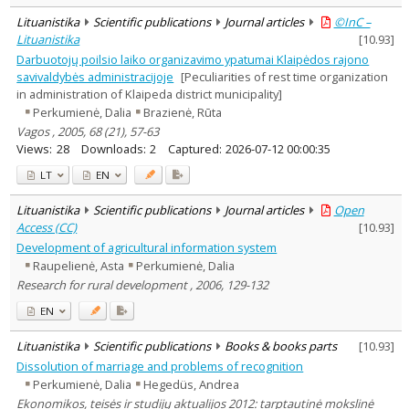
Lituanistika
Scientific publications
Journal articles
©InC –
Lituanistika
[
10.93
]
Darbuotojų poilsio laiko organizavimo ypatumai Klaipėdos rajono
savivaldybės administracijoje
[Peculiarities of rest time organization
in administration of Klaipeda district municipality]
Perkumienė, Dalia
Brazienė, Rūta
Vagos , 2005, 68 (21), 57-63
Views:
28
Downloads:
2
Captured:
2026-07-12 00:00:35
LT
EN
Lituanistika
Scientific publications
Journal articles
Open
Access (CC)
[
10.93
]
Development of agricultural information system
Raupelienė, Asta
Perkumienė, Dalia
Research for rural development , 2006, 129-132
EN
Lituanistika
Scientific publications
Books & books parts
[
10.93
]
Dissolution of marriage and problems of recognition
Perkumienė, Dalia
Hegedüs, Andrea
Ekonomikos, teisės ir studijų aktualijos 2012: tarptautinė mokslinė