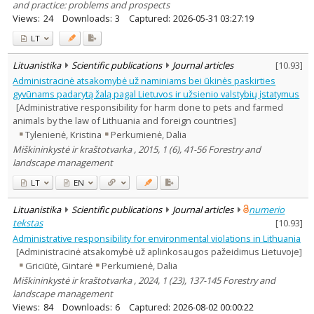
and practice: problems and prospects
Views:
24
Downloads:
3
Captured:
2026-05-31 03:27:19
LT
Lituanistika
Scientific publications
Journal articles
[
10.93
]
Administracinė atsakomybė už naminiams bei ūkinės paskirties
gyvūnams padarytą žalą pagal Lietuvos ir užsienio valstybių įstatymus
[Administrative responsibility for harm done to pets and farmed
animals by the law of Lithuania and foreign countries]
Tylenienė, Kristina
Perkumienė, Dalia
Miškininkystė ir kraštotvarka , 2015, 1 (6), 41-56 Forestry and
landscape management
LT
EN
Lituanistika
Scientific publications
Journal articles
numerio
tekstas
[
10.93
]
Administrative responsibility for environmental violations in Lithuania
[Administracinė atsakomybė už aplinkosaugos pažeidimus Lietuvoje]
Griciūtė, Gintarė
Perkumienė, Dalia
Miškininkystė ir kraštotvarka , 2024, 1 (23), 137-145 Forestry and
landscape management
Views:
84
Downloads:
6
Captured:
2026-08-02 00:00:22