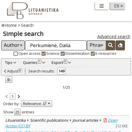
Home
Search
Simple search
Advanced search
Open access
Science
Dissemination
E-resources
Tips
Queries
Export
1
0
Adjusted by criteria
Adjust
Search results:
0
149
0
Year
–
2004
2024
1/25
Refine
:
1
Open access
117
Relevance
Order by:
Scientific publications
144
Dissemination publications
5
Show
entries
Document Type
:
Lituanistika
Scientific publications
Journal articles
Open
Books & books parts
12
Access (CC) BY
[
12.60
]
Journal articles
137