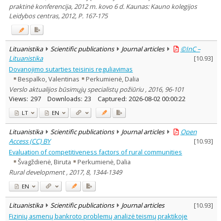
praktinė konferencija, 2012 m. kovo 6 d. Kaunas: Kauno kolegijos
Leidybos centras, 2012, P. 167-175
Lituanistika
Scientific publications
Journal articles
©InC –
Lituanistika
[
10.93
]
Dovanojimo sutarties teisinis reguliavimas
Bespalko, Valentinas
Perkumienė, Dalia
Verslo aktualijos būsimųjų specialistų požiūriu , 2016, 96-101
Views:
297
Downloads:
23
Captured:
2026-08-02 00:00:22
LT
EN
Lituanistika
Scientific publications
Journal articles
Open
Access (CC) BY
[
10.93
]
Evaluation of competitiveness factors of rural communities
Švagždienė, Biruta
Perkumienė, Dalia
Rural development , 2017, 8, 1344-1349
EN
Lituanistika
Scientific publications
Journal articles
[
10.93
]
Fizinių asmenų bankroto problemų analizė teismų praktikoje