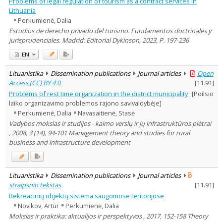
Problems of legal regulation of tourism as a contract services in
Lithuania
Perkumienė, Dalia
Estudios de derecho privado del turismo. Fundamentos doctrinales y
jurisprudenciales. Madrid: Editorial Dykinson, 2023, P. 197-236
EN
Lituanistika
Dissemination publications
Journal articles
Open
Access (CC) BY 4.0
[
11.91
]
Problems of rest time organization in the district municipality
[Poilsio
laiko organizavimo problemos rajono savivaldybėje]
Perkumienė, Dalia
Navasaitienė, Stasė
Vadybos mokslas ir studijos - kaimo verslų ir jų infrastruktūros plėtrai
, 2008, 3 (14), 94-101 Management theory and studies for rural
business and infrastructure development
Lituanistika
Dissemination publications
Journal articles
straipsnio tekstas
[
11.91
]
Rekreacinių objektų sistema saugomose teritorijose
Novikov, Artūr
Perkumienė, Dalia
Mokslas ir praktika: aktualijos ir perspektyvos , 2017, 152-158 Theory