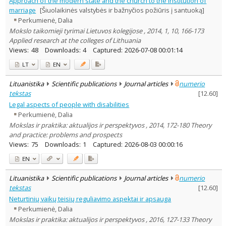
Approach of the modern state and the church to the institution of
Subject area
:
marriage
[Šiuolaikinės valstybės ir bažnyčios požiūris į santuoką]
Education
5
Perkumienė, Dalia
Economics
17
Mokslo taikomieji tyrimai Lietuvos kolegijose , 2014, 1, 10, 166-173
Ethnology
3
Applied research at the colleges of Lithuania
History
2
Views:
48
Downloads:
4
Captured:
2026-07-08 00:01:14
Documentation. Iinformation
2
LT
EN
Political sciences
3
Psychology
4
Lituanistika
Scientific publications
Journal articles
numerio
Sociology
20
tekstas
[
12.60
]
Law
93
Theology
2
Legal aspects of people with disabilities
Management
40
Perkumienė, Dalia
Mokslas ir praktika: aktualijos ir perspektyvos , 2014, 172-180 Theory
Text language
and practice: problems and prospects
Country of publication
Views:
75
Downloads:
1
Captured:
2026-08-03 00:00:16
Historical periods
EN
Lithuanian place names
Subject
Lituanistika
Scientific publications
Journal articles
numerio
tekstas
[
12.60
]
Journal
Neturtinių vaikų teisių reguliavimo aspektai ir apsauga
Perkumienė, Dalia
Mokslas ir praktika: aktualijos ir perspektyvos , 2016, 127-133 Theory