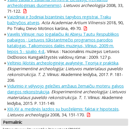
archeologiniais duomenimis)
.
Lietuvos archeologija
2008, 33,
71-122.
Vaizdiniai ir žodiniai bizantinės tapybos registrai. Trakų
bažnyčios atvejis
.
Acta Academiae Artium Vilnensis
2018, 90,
Po Trakų Dievo Motinos karūna, 49-70.
Vavelis Vilniuje: nuo Jogailaičių iki Abiejų Tautų Respublikos
pabaigos ; Lietuvos tūkstantmečio programos parodos
katalogas, Taikomosios dailės muziejus, Vilnius, 2009 m.
liepos 5 - spalio 4 d.
. Vilnius : Nacionalinis muziejus Lietuvos
Didžiosios Kunigaikštystės valdovų rūmai : 2009. 127 p.
Veltinio įklotės archeologinėje avalynėje. Teorija ir praktika
.
Eksperimentinė archeologija: Lietuvos materialaus paveldo
rekonstrukcija. T. 2.
Vilnius: Akademinė leidyba, 2017. P. 181-
206.
Vidurinio ir vėlyvojo geležies amžiaus žemaičių moterų galvos
dangos rekonstrukcija
.
Eksperimentinė archeologija: Lietuvos
materialaus paveldo rekonstrukcija. T. 1.
Vilnius: Akademinė
leidyba, 2015. P. 131-149.
XIII-XV a. medinės lazdos su buoželėmis: faktai ir hipotezės
.
Lietuvos archeologija
2008, 34, 151-170.
Permalink: