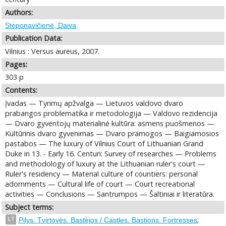
Authors:
Steponavičienė, Daiva
Publication Data:
Vilnius : Versus aureus, 2007.
Pages:
303 p
Contents:
Įvadas — Tyrimų apžvalga — Lietuvos valdovo dvaro
prabangos problematika ir metodologija — Valdovo rezidencija
— Dvaro gyventojų materialinė kultūra: asmens puošmenos —
Kultūrinis dvaro gyvenimas — Dvaro pramogos — Baigiamosios
pastabos — The luxury of Vilnius Court of Lithuanian Grand
Duke in 13. - Early 16. Centuri: Survey of researches — Problems
and methodology of luxury at the Lithuanian ruler's court —
Ruler's residency — Material culture of countiers: personal
adornments — Cultural life of court — Court recreational
activities — Conclusions — Santrumpos — Šaltiniai ir literatūra.
Subject terms:
;
LT
Pilys. Tvirtovės. Bastėjos / Castles. Bastions. Fortresses