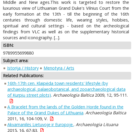
Middle and New ages.This work is targeted to restore the
luxurious view of Lithuanian Grand Duke's Vilnius Court from the
early formation at the 13th - till the beginning of the 16th
centuries through domestic life, wearing styles, hobbies,
spiritual and cultural settings - based on the archeological
findings from VLC as well as on the supplementary historical
sources and iconography. [...].
ISBN:
9789955699880
Subject area:
Istorija / History
Menotyra / Arts
Related Publications:
16th-17th cen. Klaipėda town residents' lifestyle (by
archaeological, palaeobotanical, and zooarchaeological data
of Kurpių street plots)
.
Archaeologia Baltica
2009, 12, 95-111.
A Bracelet from the lands of the Golden Horde found in the
Palace of the Grand Dukes of Lithuania
.
Archaeologia Baltica
2011, 16, 104-109, V.
Akvamanilės Lietuvoje ir Europoje.
.
Archaeologia Lituana
2015, 16, 67-83.