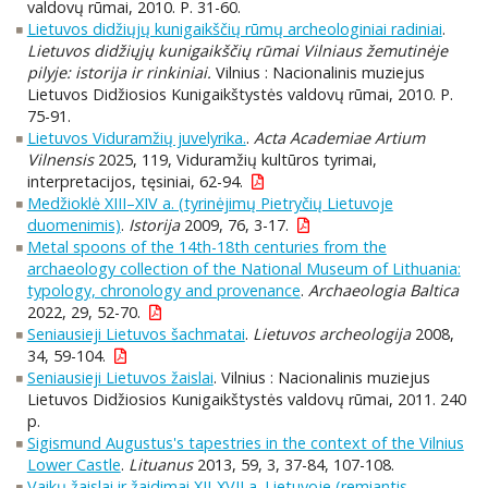
valdovų rūmai, 2010. P. 31-60.
Lietuvos didžiųjų kunigaikščių rūmų archeologiniai radiniai
.
Lietuvos didžiųjų kunigaikščių rūmai Vilniaus žemutinėje
pilyje: istorija ir rinkiniai.
Vilnius : Nacionalinis muziejus
Lietuvos Didžiosios Kunigaikštystės valdovų rūmai, 2010. P.
75-91.
Lietuvos Viduramžių juvelyrika.
.
Acta Academiae Artium
Vilnensis
2025, 119, Viduramžių kultūros tyrimai,
interpretacijos, tęsiniai, 62-94.
Medžioklė XIII–XIV a. (tyrinėjimų Pietryčių Lietuvoje
duomenimis)
.
Istorija
2009, 76, 3-17.
Metal spoons of the 14th-18th centuries from the
archaeology collection of the National Museum of Lithuania:
typology, chronology and provenance
.
Archaeologia Baltica
2022, 29, 52-70.
Seniausieji Lietuvos šachmatai
.
Lietuvos archeologija
2008,
34, 59-104.
Seniausieji Lietuvos žaislai
. Vilnius : Nacionalinis muziejus
Lietuvos Didžiosios Kunigaikštystės valdovų rūmai, 2011. 240
p.
Sigismund Augustus's tapestries in the context of the Vilnius
Lower Castle
.
Lituanus
2013, 59, 3, 37-84, 107-108.
Vaikų žaislai ir žaidimai XII-XVII a. Lietuvoje (remiantis