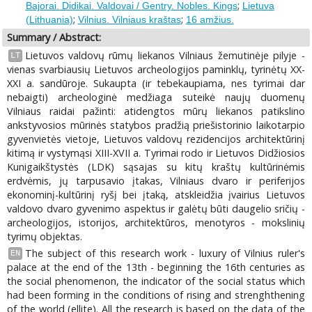
;
Bajorai. Didikai. Valdovai / Gentry. Nobles. Kings
Lietuva
;
;
(Lithuania)
Vilnius. Vilniaus kraštas
16 amžius.
Summary / Abstract:
Lietuvos valdovų rūmų liekanos Vilniaus žemutinėje pilyje -
LT
vienas svarbiausių Lietuvos archeologijos paminklų, tyrinėtų XX-
XXI a. sandūroje. Sukaupta (ir tebekaupiama, nes tyrimai dar
nebaigti) archeologinė medžiaga suteikė naujų duomenų
Vilniaus raidai pažinti: atidengtos mūrų liekanos patikslino
ankstyvosios mūrinės statybos pradžią priešistorinio laikotarpio
gyvenvietės vietoje, Lietuvos valdovų rezidencijos architektūrinį
kitimą ir vystymąsi XIII-XVII a. Tyrimai rodo ir Lietuvos Didžiosios
Kunigaikštystės (LDK) sąsajas su kitų kraštų kultūrinėmis
erdvėmis, jų tarpusavio įtakas, Vilniaus dvaro ir periferijos
ekonominį-kultūrinį ryšį bei įtaką, atskleidžia įvairius Lietuvos
valdovo dvaro gyvenimo aspektus ir galėtų būti daugelio sričių -
archeologijos, istorijos, architektūros, menotyros - mokslinių
tyrimų objektas.
The subject of this research work - luxury of Vilnius ruler's
EN
palace at the end of the 13th - beginning the 16th centuries as
the social phenomenon, the indicator of the social status which
had been forming in the conditions of rising and strenghthening
of the world (ellite). All the research is based on the data of the