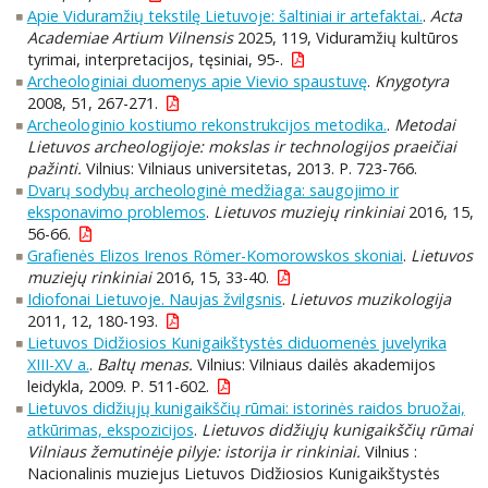
Apie Viduramžių tekstilę Lietuvoje: šaltiniai ir artefaktai.
.
Acta
Academiae Artium Vilnensis
2025, 119, Viduramžių kultūros
tyrimai, interpretacijos, tęsiniai, 95-.
Archeologiniai duomenys apie Vievio spaustuvę
.
Knygotyra
2008, 51, 267-271.
Archeologinio kostiumo rekonstrukcijos metodika.
.
Metodai
Lietuvos archeologijoje: mokslas ir technologijos praeičiai
pažinti.
Vilnius: Vilniaus universitetas, 2013. P. 723-766.
Dvarų sodybų archeologinė medžiaga: saugojimo ir
eksponavimo problemos
.
Lietuvos muziejų rinkiniai
2016, 15,
56-66.
Grafienės Elizos Irenos Römer-Komorowskos skoniai
.
Lietuvos
muziejų rinkiniai
2016, 15, 33-40.
Idiofonai Lietuvoje. Naujas žvilgsnis
.
Lietuvos muzikologija
2011, 12, 180-193.
Lietuvos Didžiosios Kunigaikštystės diduomenės juvelyrika
XIII-XV a.
.
Baltų menas.
Vilnius: Vilniaus dailės akademijos
leidykla, 2009. P. 511-602.
Lietuvos didžiųjų kunigaikščių rūmai: istorinės raidos bruožai,
atkūrimas, ekspozicijos
.
Lietuvos didžiųjų kunigaikščių rūmai
Vilniaus žemutinėje pilyje: istorija ir rinkiniai.
Vilnius :
Nacionalinis muziejus Lietuvos Didžiosios Kunigaikštystės