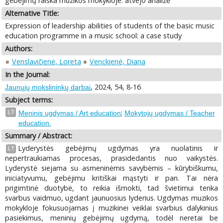
gebėjimų raiška muzikos mokykloje: atvejo analizė
Alternative Title:
Expression of leadership abilities of students of the basic music
education programme in a music school: a case study
Authors:
Venslavičienė, Loreta
Venckienė, Diana
In the Journal:
, 2024, 54, 8-16
Jaunųjų mokslininkų darbai
Subject terms:
;
LT
Meninis ugdymas / Art education
Mokytojų ugdymas / Teacher
education.
Summary / Abstract:
Lyderystės gebėjimų ugdymas yra nuolatinis ir
LT
nepertraukiamas procesas, prasidedantis nuo vaikystės.
Lyderystė siejama su asmeninėmis savybėmis – kūrybiškumu,
iniciatyvumu, gebėjimu kritiškai mąstyti ir pan. Tai nėra
prigimtinė duotybė, to reikia išmokti, tad švietimui tenka
svarbus vaidmuo, ugdant jaunuosius lyderius. Ugdymas muzikos
mokykloje fokusuojamas į muzikinei veiklai svarbius dalykinius
pasiekimus, meninių gebėjimų ugdymą, todėl neretai be