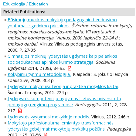
Edukologija / Education
Related Publications:
Būsimųjų muzikos mokytojų pedagoginio bendravimo
ypatumai ir gerinimo prielaidos
.
Švietimo reforma ir mokytojų
rengimas: mokslas-studijos-mokykla: VII tarptautinė
mokslinė konferencija, Vilnius, 2000 lapkričio 22-24 d.:
mokslo darbai.
Vilnius: Vilniaus pedagoginis universitetas,
2000. P. 27-35.
Gimnazijos mokinių lyderystės ugdymas kaip palankios
socioedukacinės aplinkos kūrimo strategija
.
Socialinis
ugdymas
2014, 2 (38), 84-92.
Kokybinių tyrimų metodologija.
. Klaipėda : S. Jokužio leidykla-
spaustuvė, 2008. 303 p.
Lyderystė mokymuisi: teorija ir praktika mokyklos kaitai
.
Šiauliai : Titnagas, 2015. 224 p.
Lyderystės kompetencijų ugdymas Lietuvos universitetų
pedagogų rengimo programose
.
Andragogika
2011, 2, 208-
217.
Lyderystės vystymosi mokykloje modelis
. Vilnius, 2012. 246 p.
Mokytojo profesionalumą lemiantys transformacinės
lyderystės gebėjimai: mokytojų praktikų požiūris
.
Pedagogika
2017, 125, 37-56.