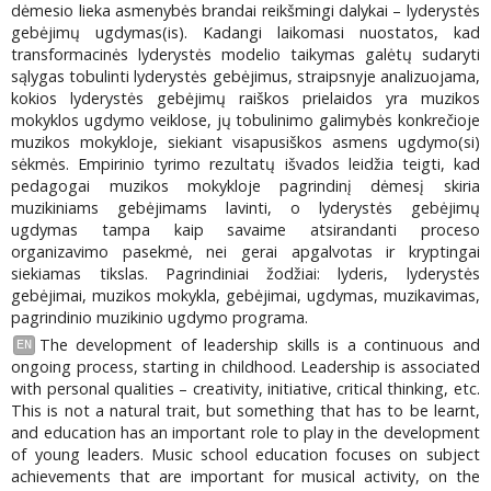
dėmesio lieka asmenybės brandai reikšmingi dalykai – lyderystės
gebėjimų ugdymas(is). Kadangi laikomasi nuostatos, kad
transformacinės lyderystės modelio taikymas galėtų sudaryti
sąlygas tobulinti lyderystės gebėjimus, straipsnyje analizuojama,
kokios lyderystės gebėjimų raiškos prielaidos yra muzikos
mokyklos ugdymo veiklose, jų tobulinimo galimybės konkrečioje
muzikos mokykloje, siekiant visapusiškos asmens ugdymo(si)
sėkmės. Empirinio tyrimo rezultatų išvados leidžia teigti, kad
pedagogai muzikos mokykloje pagrindinį dėmesį skiria
muzikiniams gebėjimams lavinti, o lyderystės gebėjimų
ugdymas tampa kaip savaime atsirandanti proceso
organizavimo pasekmė, nei gerai apgalvotas ir kryptingai
siekiamas tikslas. Pagrindiniai žodžiai: lyderis, lyderystės
gebėjimai, muzikos mokykla, gebėjimai, ugdymas, muzikavimas,
pagrindinio muzikinio ugdymo programa.
The development of leadership skills is a continuous and
EN
ongoing process, starting in childhood. Leadership is associated
with personal qualities – creativity, initiative, critical thinking, etc.
This is not a natural trait, but something that has to be learnt,
and education has an important role to play in the development
of young leaders. Music school education focuses on subject
achievements that are important for musical activity, on the