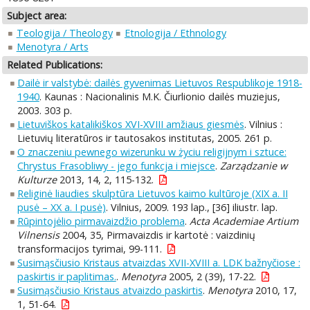
Subject area:
Teologija / Theology
Etnologija / Ethnology
Menotyra / Arts
Related Publications:
Dailė ir valstybė: dailės gyvenimas Lietuvos Respublikoje 1918-
1940
. Kaunas : Nacionalinis M.K. Čiurlionio dailės muziejus,
2003. 303 p.
Lietuviškos katalikiškos XVI-XVIII amžiaus giesmės
. Vilnius :
Lietuvių literatūros ir tautosakos institutas, 2005. 261 p.
O znaczeniu pewnego wizerunku w życiu religijnym i sztuce:
Chrystus Frasobliwy - jego funkcja i miejsce
.
Zarządzanie w
Kulturze
2013, 14, 2, 115-132.
Religinė liaudies skulptūra Lietuvos kaimo kultūroje (XIX a. II
pusė – XX a. I pusė)
. Vilnius, 2009. 193 lap., [36] iliustr. lap.
Rūpintojėlio pirmavaizdžio problema
.
Acta Academiae Artium
Vilnensis
2004, 35, Pirmavaizdis ir kartotė : vaizdinių
transformacijos tyrimai, 99-111.
Susimąsčiusio Kristaus atvaizdas XVII-XVIII a. LDK bažnyčiose :
paskirtis ir paplitimas.
.
Menotyra
2005, 2 (39), 17-22.
Susimąsčiusio Kristaus atvaizdo paskirtis
.
Menotyra
2010, 17,
1, 51-64.