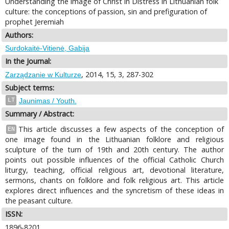
Understanding the image of Christ in Distress in Lithuanian folk
culture: the conceptions of passion, sin and prefiguration of
prophet Jeremiah
Authors:
Surdokaitė-Vitienė, Gabija
In the Journal:
, 2014, 15, 3, 287-302
Zarządzanie w Kulturze
Subject terms:
LT
Jaunimas / Youth.
Summary / Abstract:
This article discusses a few aspects of the conception of
EN
one image found in the Lithuanian folklore and religious
sculpture of the turn of 19th and 20th century. The author
points out possible influences of the official Catholic Church
liturgy, teaching, official religious art, devotional literature,
sermons, chants on folklore and folk religious art. This article
explores direct influences and the syncretism of these ideas in
the peasant culture.
ISSN:
1896-8201