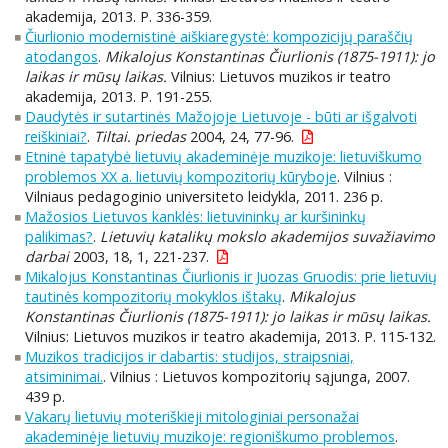
akademija, 2013. P. 336-359.
Čiurlionio modernistinė aiškiaregystė: kompozicijų paraščių
atodangos
.
Mikalojus Konstantinas Čiurlionis (1875-1911): jo
laikas ir mūsų laikas.
Vilnius: Lietuvos muzikos ir teatro
akademija, 2013. P. 191-255.
Daudytės ir sutartinės Mažojoje Lietuvoje - būti ar išgalvoti
reiškiniai?
.
Tiltai. priedas
2004, 24, 77-96.
Etninė tapatybė lietuvių akademinėje muzikoje: lietuviškumo
problemos XX a. lietuvių kompozitorių kūryboje
. Vilnius :
Vilniaus pedagoginio universiteto leidykla, 2011. 236 p.
Mažosios Lietuvos kanklės: lietuvininkų ar kuršininkų
palikimas?
.
Lietuvių katalikų mokslo akademijos suvažiavimo
darbai
2003, 18, 1, 221-237.
Mikalojus Konstantinas Čiurlionis ir Juozas Gruodis: prie lietuvių
tautinės kompozitorių mokyklos ištakų
.
Mikalojus
Konstantinas Čiurlionis (1875-1911): jo laikas ir mūsų laikas.
Vilnius: Lietuvos muzikos ir teatro akademija, 2013. P. 115-132.
Muzikos tradicijos ir dabartis: studijos, straipsniai,
atsiminimai.
. Vilnius : Lietuvos kompozitorių sąjunga, 2007.
439 p.
Vakarų lietuvių moteriškieji mitologiniai personažai
akademinėje lietuvių muzikoje: regioniškumo problemos
.