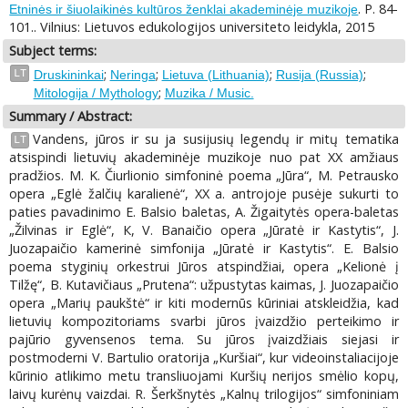
. P. 84-
Etninės ir šiuolaikinės kultūros ženklai akademinėje muzikoje
101.. Vilnius: Lietuvos edukologijos universiteto leidykla, 2015
Subject terms:
;
;
;
;
LT
Druskininkai
Neringa
Lietuva (Lithuania)
Rusija (Russia)
;
Mitologija / Mythology
Muzika / Music.
Summary / Abstract:
Vandens, jūros ir su ja susijusių legendų ir mitų tematika
LT
atsispindi lietuvių akademinėje muzikoje nuo pat XX amžiaus
pradžios. M. K. Čiurlionio simfoninė poema „Jūra“, M. Petrausko
opera „Eglė žalčių karalienė“, XX a. antrojoje pusėje sukurti to
paties pavadinimo E. Balsio baletas, A. Žigaitytės opera-baletas
„Žilvinas ir Eglė“, К, V. Banaičio opera „Jūratė ir Kastytis“, J.
Juozapaičio kamerinė simfonija „Jūratė ir Kastytis“. E. Balsio
poema styginių orkestrui Jūros atspindžiai, opera „Kelionė į
Tilžę“, B. Kutavičiaus „Prutena“: užpustytas kaimas, J. Juozapaičio
opera „Marių paukštė“ ir kiti modernūs kūriniai atskleidžia, kad
lietuvių kompozitoriams svarbi jūros įvaizdžio perteikimo ir
pajūrio gyvensenos tema. Su jūros įvaizdžiais siejasi ir
postmoderni V. Bartulio oratorija „Kuršiai“, kur videoinstaliacijoje
kūrinio atlikimo metu transliuojami Kuršių nerijos smėlio kopų,
laivų kurėnų vaizdai. R. Šerkšnytės „Kalnų trilogijos“ simfoniniam