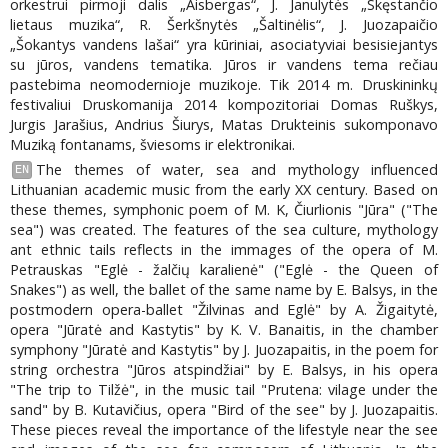
orkestrui pirmoji dalis „Aisbergas“, J. Janulytės „Skęstančio
lietaus muzika“, R. Šerkšnytės „Šaltinėlis“, J. Juozapaičio
„Šokantys vandens lašai“ yra kūriniai, asociatyviai besisiejantys
su jūros, vandens tematika. Jūros ir vandens tema rečiau
pastebima neomodernioje muzikoje. Tik 2014 m. Druskininkų
festivaliui Druskomanija 2014 kompozitoriai Domas Ruškys,
Jurgis Jarašius, Andrius Šiurys, Matas Drukteinis sukomponavo
Muziką fontanams, šviesoms ir elektronikai.
The themes of water, sea and mythology influenced
EN
Lithuanian academic music from the early XX century. Based on
these themes, symphonic poem of M. K, Čiurlionis "Jūra" ("The
sea") was created. The features of the sea culture, mythology
ant ethnic tails reflects in the immages of the opera of M.
Petrauskas "Eglė - žalčių karalienė" ("Eglė - the Queen of
Snakes") as well, the ballet of the same name by E. Balsys, in the
postmodern opera-ballet "Žilvinas and Eglė" by A. Žigaitytė,
opera "Jūratė and Kastytis" by K. V. Banaitis, in the chamber
symphony "Jūratė and Kastytis" by J. Juozapaitis, in the poem for
string orchestra "Jūros atspindžiai" by E. Balsys, in his opera
"The trip to Tilžė", in the music tail "Prutena: vilage under the
sand" by B. Kutavičius, opera "Bird of the see" by J. Juozapaitis.
These pieces reveal the importance of the lifestyle near the see