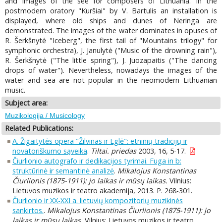
and images of the see for composers of Lithuania. In the
postmodern oratory "Kuršiai" by V. Bartulis an installation is
displayed, where old ships and dunes of Neringa are
demonstrated. The images of the water dominates in opuses of
R. Šerkšnytė "Iceberg", the first tail of "Mountains trilogy" for
symphonic orchestra), J. Janulytė ("Music of the drowning rain"),
R. Šerkšnytė ("The little spring"), J. Juozapaitis ("The dancing
drops of water"). Nevertheless, nowadays the images of the
water and sea are not popular in the neomodern Lithuanian
music.
Subject area:
Muzikologija / Musicology
Related Publications:
A. Žigaitytės opera "Žilvinas ir Eglė": etninių tradicijų ir
novatoriškumo sąveika
.
Tiltai. priedas
2003, 16, 5-17.
Čiurlionio autografo ir dedikacijos tyrimai. Fuga in b:
struktūrinė ir semantinė analizė
.
Mikalojus Konstantinas
Čiurlionis (1875-1911): jo laikas ir mūsų laikas.
Vilnius:
Lietuvos muzikos ir teatro akademija, 2013. P. 268-301.
Čiurlionio ir XX-XXI a. lietuvių kompozitorių muzikinės
sankirtos.
.
Mikalojus Konstantinas Čiurlionis (1875-1911): jo
laikas ir mūsų laikas.
Vilnius: Lietuvos muzikos ir teatro