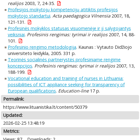
realijos
2003, 7, 24-35.
Profesijos mokytojų kompetencijų atitiktis profesijos
mokytojo standartui
.
Acta paedagogica Vilnensia
2007, 18,
121-131.
Profesinės mokyklos statusas visuomenėje ir jį sąlygojantys
veiksniai
.
Profesinis rengimas: tyrimai ir realijos
2007, 14, 88-
101.
Profesinio rengimo metodologija
. Kaunas : Vytauto Didžiojo
universiteto leidykla, 2005. 331 p.
Teorinės socialinės partnerystės profesiniame rengime
koncepcijos
.
Profesinis rengimas: tyrimai ir realijos
2007, 13,
188-199.
Vocational education and training of nurses in Lithuania:
possibilities of ICT appliance seeking for transparency of
European qualifications
.
Education-line
17 p.
Permalink:
https://www.lituanistika.lt/content/50379
Updated:
2026-02-25 13:48:19
Metrics:
Views: 87
Downloads: 2