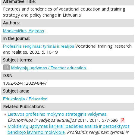
Alternative Title:
Features and tendencies of vocational education and training
strategy and policy change in Lithuania
Authors:
Monkevičius, Algirdas
In the Journal:
Vocational training: research
Profesinis rengimas: tyrimai ir realijos
and realities, 2002, 5, 10-19
Subject terms:
LT
Mokytojų ugdymas / Teacher education.
ISSN:
1392-6241; 2029-8447
Subject area:
Edukologija / Education
Related Publications:
Lietuvos profesinio mokymo strateginis valdymas
.
Ekonomikos ir vadybos aktualijos
2011, 2011, 577-586.
Moksleivių ugdymas karjerai: padėties analizė ir perspektyvos
bendrojo lavinimo mokykloje
.
Profesinis rengimas: tyrimai ir