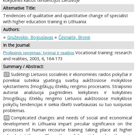
kokybinės kaitos tendencijos Lietuvoje
Alternative Title:
Tendencies of qualitative and quantitative change of specialist
with higher education training in Lithuania
Authors:
Gruževskis, Boguslavas
Čėsnaitė, Bronė
In the Journal:
Vocational training: research
Profesinis rengimas: tyrimai ir realijos
and realities, 2003, 6, 164-173
Summary / Abstract:
Sudėtingi Lietuvos socialinės ir ekonominės raidos pokyčiai ir
LT
poreikiai suteikia ypatingą svarbą aukštosiose mokyklose
vykstantiems žmogiškųjų išteklių rengimo procesams. Straipsnio
autoriai analizuoja pagrindines kiekybines ir kokybines
žmogiškųjų išteklių rengimo Lietuvos aukštosiose mokyklose
pokyčių tendencijas ir siekia iškelti svarbiausias su tuo susijusias
problemas.
Complicated changes and needs of social and economical
EN
development in Lithuania impart peculiar significance on the
processes of human recourse training taking place at higher