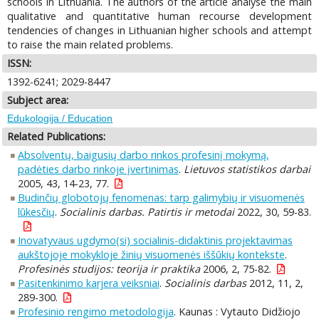
schools in Lithuania. The authors of the article analyse the main
qualitative and quantitative human recourse development
tendencies of changes in Lithuanian higher schools and attempt
to raise the main related problems.
ISSN:
1392-6241; 2029-8447
Subject area:
Edukologija / Education
Related Publications:
Absolventų, baigusių darbo rinkos profesinį mokymą,
padėties darbo rinkoje įvertinimas
.
Lietuvos statistikos darbai
2005, 43, 14-23, 77.
Budinčių globotojų fenomenas: tarp galimybių ir visuomenės
lūkesčių
.
Socialinis darbas. Patirtis ir metodai
2022, 30, 59-83.
Inovatyvaus ugdymo(si) socialinis-didaktinis projektavimas
aukštojoje mokykloje žinių visuomenės iššūkių kontekste
.
Profesinės studijos: teorija ir praktika
2006, 2, 75-82.
Pasitenkinimo karjera veiksniai
.
Socialinis darbas
2012, 11, 2,
289-300.
Profesinio rengimo metodologija
. Kaunas : Vytauto Didžiojo