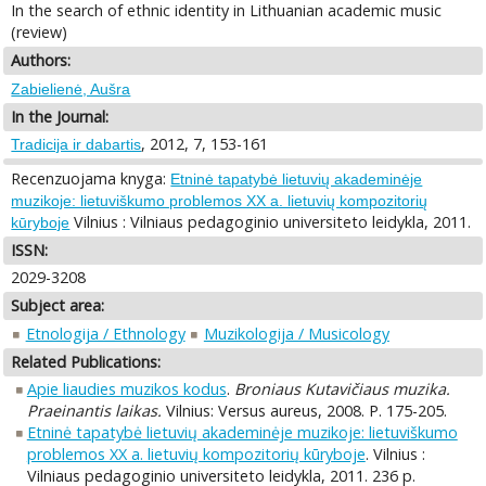
In the search of ethnic identity in Lithuanian academic music
(review)
Authors:
Zabielienė, Aušra
In the Journal:
, 2012, 7, 153-161
Tradicija ir dabartis
Recenzuojama knyga:
Etninė tapatybė lietuvių akademinėje
muzikoje: lietuviškumo problemos XX a. lietuvių kompozitorių
Vilnius : Vilniaus pedagoginio universiteto leidykla, 2011.
kūryboje
ISSN:
2029-3208
Subject area:
Etnologija / Ethnology
Muzikologija / Musicology
Related Publications:
Apie liaudies muzikos kodus
.
Broniaus Kutavičiaus muzika.
Praeinantis laikas.
Vilnius: Versus aureus, 2008. P. 175-205.
Etninė tapatybė lietuvių akademinėje muzikoje: lietuviškumo
problemos XX a. lietuvių kompozitorių kūryboje
. Vilnius :
Vilniaus pedagoginio universiteto leidykla, 2011. 236 p.