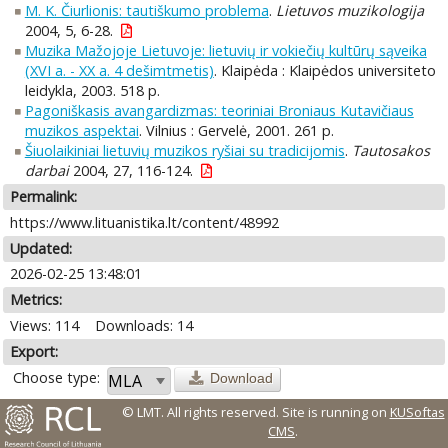
M. K. Čiurlionis: tautiškumo problema
.
Lietuvos muzikologija
2004, 5, 6-28.
Muzika Mažojoje Lietuvoje: lietuvių ir vokiečių kultūrų sąveika
(XVI a. - XX a. 4 dešimtmetis)
. Klaipėda : Klaipėdos universiteto
leidykla, 2003. 518 p.
Pagoniškasis avangardizmas: teoriniai Broniaus Kutavičiaus
muzikos aspektai
. Vilnius : Gervelė, 2001. 261 p.
Šiuolaikiniai lietuvių muzikos ryšiai su tradicijomis
.
Tautosakos
darbai
2004, 27, 116-124.
Permalink:
https://www.lituanistika.lt/content/48992
Updated:
2026-02-25 13:48:01
Metrics:
Views: 114
Downloads: 14
Export:
Choose type:
Download
© LMT. All rights reserved.
Site is running on
KUSoftas
CMS
.