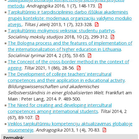
metodu
.
Andragogika
2016, 1 (7), 148-173.
Tarpkultūrinio ir tarpdisciplininio darbo iššūkiai akademinės
grupės kontekste: modernaus organizacijų valdymo modulio
atvejis.
.
Tiltas į ateitį
2013, 1 (7), 323-328.
Tarpkultūrinio mokymosi veiksniai: studentų patirtys
.
Socialinių mokslų studijos
2018, 10 (2), 299-312.
The Bologna process and the features of implementation of
the internationalization of higher education in Lithuania
.
Socialiniai tyrimai
2014, 2 (35), 53-65.
The Concept of the cross-border method in the context of
ageing
.
Tiltai
2021, 1 (86), 28-56.
The Development of college teachers’ intercultural
competences and their application in educational activity
.
Bildungswissenschaften und akademisches
Selbstverständnis in einer globalisierten Welt.
Frankfurt am
Main : Peter Lang, 2014. P. 489-500.
The Need for creating and developing intercultural
competences among international students
.
Tiltai
2014, 2
(67), 89-107.
Veiklos tarpkultūrinių kompetencijų aktualizavimas globalioje
visuomenėje
.
Andragogika
2013, 1 (4), 70-83.
Permalink: