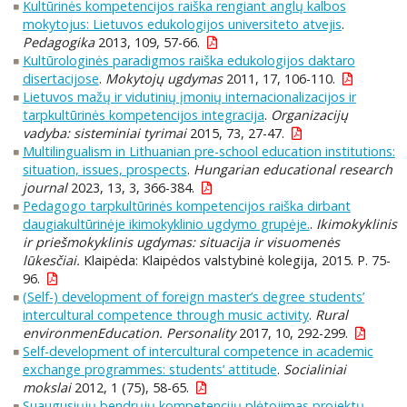
Kultūrinės kompetencijos raiška rengiant anglų kalbos
mokytojus: Lietuvos edukologijos universiteto atvejis
.
Pedagogika
2013, 109, 57-66.
Kultūrologinės paradigmos raiška edukologijos daktaro
disertacijose
.
Mokytojų ugdymas
2011, 17, 106-110.
Lietuvos mažų ir vidutinių įmonių internacionalizacijos ir
tarpkultūrinės kompetencijos integracija
.
Organizacijų
vadyba: sisteminiai tyrimai
2015, 73, 27-47.
Multilingualism in Lithuanian pre-school education institutions:
situation, issues, prospects
.
Hungarian educational research
journal
2023, 13, 3, 366-384.
Pedagogo tarpkultūrinės kompetencijos raiška dirbant
daugiakultūrinėje ikimokyklinio ugdymo grupėje.
.
Ikimokyklinis
ir priešmokyklinis ugdymas: situacija ir visuomenės
lūkesčiai.
Klaipėda: Klaipėdos valstybinė kolegija, 2015. P. 75-
96.
(Self-) development of foreign master’s degree students’
intercultural competence through music activity
.
Rural
environmenEducation. Personality
2017, 10, 292-299.
Self-development of intercultural competence in academic
exchange programmes: students’ attitude
.
Socialiniai
mokslai
2012, 1 (75), 58-65.
Suaugusiųjų bendrųjų kompetencijų plėtojimas projektų