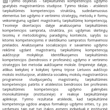
Tyrimo objektas - tarpkultūrinės kompetencijos ugdymo
LT
ypatybės magistrantūros studijose. Tyrimo tikslas - atskleisti
tarpkultūrinės kompetencijos struktūrą, sudedamuosius
elementus bei ugdymo ir vertinimo strategijų, metodų ir formų
veiksmingumą ugdant magistrantų tarpkultūrinę kompetenciją.
Teorinėje disertacijos dalyje analizuojama tarpkultūrinės
kompetencijos samprata, struktūra, jos ugdymas skirtingų
teorinių ir metodologinių paradigmų kontekste, sąryšis su
kitomis kompetencijomis ir skėtiškumo sampratos formavimosi
prielaidos. Analizuojama socializacijos ir savaiminio ugdymo
reikšmė ugdant magistrantų tarpkultūrinę kompetenciją
aukštojoje mokykloje. Identifikuojamos tarpkultūrinės
kompetencijos (bendrosios ir profesinės) ugdymo ir vertinimo
strategijos bei metodai aukštajame moksle. Empirinėje dalyje,
atlikus kiekybinį ir kokybinį tyrimą trijose Lietuvos aukštojo
mokslo institucijose, atskleista socialinių mokslų magistrantūros
programose studijuojančių magistrantų tarpkultūrinės
kompetencijos patirtis ir atskleistos bendrosios bei profesinės
tarpkultūrinės kompetencijos ugdymo galimybės
monokultūrinėje (institucinėje) ir realioje tarpkultūrinėje
aplinkoje. Tyrimo rezultatai atskleidė, kad tarpkultūrinė
kompetencija ugdosi anapus formaliojo ugdymo srities, t.y. jos
ugdymuisi taip pat turi įtakos asmens individuali ir institucinė