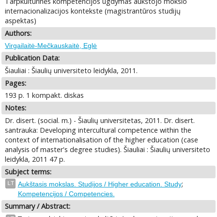
Tarpkultūrinės kompetencijos ugdymas aukštojo mokslo
internacionalizacijos kontekste (magistrantūros studijų
aspektas)
Authors:
Virgailaitė-Mečkauskaitė, Eglė
Publication Data:
Šiauliai : Šiaulių universiteto leidykla, 2011.
Pages:
193 p. 1 kompakt. diskas
Notes:
Dr. disert. (social. m.) - Šiaulių universitetas, 2011. Dr. disert.
santrauka: Developing intercultural competence within the
context of internationalisation of the higher education (case
analysis of master's degree studies). Šiauliai : Šiaulių universiteto
leidykla, 2011 47 p.
Subject terms:
;
LT
Aukštasis mokslas. Studijos / Higher education. Study
Kompetencijos / Competencies.
Summary / Abstract: