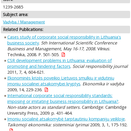
1239-2685
Subject area:
Vadyba / Management
Related Publications:
Cases study of corporate social responsibility in Lithuania's
business society
.
5th International Scientific Conference
Business and Management, May 16-17, 2008.
Vilnius:
Technika, 2008. P. 501-505.
CSR development problems in Lithuania: evaluation of
promoting and hindering factors
.
Social responsibility journal
2011, 7, 4, 604-621.
Ekonominės krizės poveikio Lietuvos smulkių ir vidutinių
įmonių socialinei atsakomybei kryptys
.
Ekonomika ir vadyba
2009, 14, 229-236.
International corporate social responsibility standards:
imposing or imitating business responsibility in Lithuania?
.
Non-state actors as standard setters.
Cambridge: Cambridge
University Press, 2009. p. 431-464.
Įmonių socialinė atsakomybė tarptautinių kompanijų veikloje
.
Taikomoji ekonomika: sisteminiai tyrimai
2009, 3, 1, 175-192.