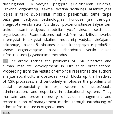
dėsningumai. Tik vadyba, pagrįsta šiuolaikinėmis žiniomis,
užtikrina organizacijų sėkmę, skatina socialinės atsakomybės
idėjas ir taiko šiuolaikinius mokslo pasiekimus, tame tarpe
pažangias vadybos technologijas, kuriuose yra tiesiogiai
integruota verslo etika. Vis dėlto, pokomunistinėse šalyse tam
trukdo esami vadybos modeliai, ypač viešojo sektoriaus
organizacijose. Esant tokioms aplinkybėms, yra kritiškai svarbu
intensyviai ir aktyviai skatinti modernią vadybą viešajame
sektoriuje, taikant šiuolaikines etikos koncepcijas ir praktiškai
visose organizacijose taikyti išbandytus verslo etikos
infrastruktūros įgyvendinimo metodus.
The article tackles the problems of CSR initiatives and
EN
human resource development in Lithuanian organizations.
Proceeding from the results of empirical researches the authors
analyze social-cultural obstacles, which blocks up the headway
of CSR processes, and particularly emphasize the problems of
social responsibility in organizations of state/public
administration, and especially in educational system. They
maintain and prove necessity of value management and
reconstruction of management models through introducing of
ethics infrastructure in organizations.
ISSN: