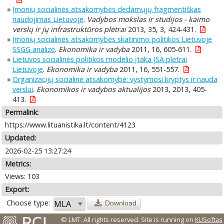
Įmonių socialinės atsakomybės dedamųjų fragmentiškas
naudojimas Lietuvoje
.
Vadybos mokslas ir studijos - kaimo
verslų ir jų infrastruktūros plėtrai
2013, 35, 3, 424-431.
Įmonių socialinės atsakomybės skatinimo politikos Lietuvoje
SSGG analizė
.
Ekonomika ir vadyba
2011, 16, 605-611.
Lietuvos socialinės politikos modelio įtaka ĮSA plėtrai
Lietuvoje
.
Ekonomika ir vadyba
2011, 16, 551-557.
Organizacijų socialinė atsakomybė: vystymosi kryptys ir nauda
verslui
.
Ekonomikos ir vadybos aktualijos
2013, 2013, 405-
413.
Permalink:
https://www.lituanistika.lt/content/4123
Updated:
2026-02-25 13:27:24
Metrics:
Views: 103
Export:
Choose type:
Download
© LMT. All rights reserved.
Site is running on
KUSoftas