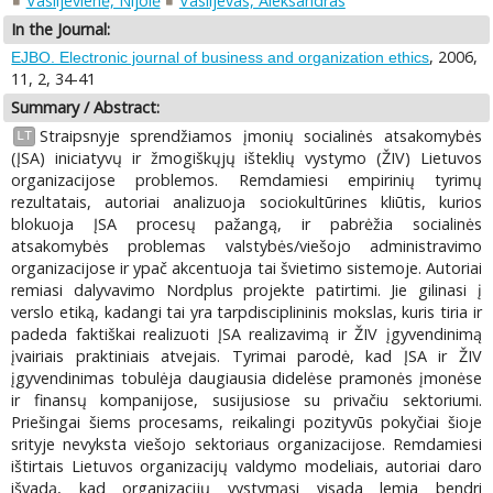
Vasiljevienė, Nijolė
Vasiljevas, Aleksandras
In the Journal:
, 2006,
EJBO. Electronic journal of business and organization ethics
11, 2, 34-41
Summary / Abstract:
Straipsnyje sprendžiamos įmonių socialinės atsakomybės
LT
(ĮSA) iniciatyvų ir žmogiškųjų išteklių vystymo (ŽIV) Lietuvos
organizacijose problemos. Remdamiesi empirinių tyrimų
rezultatais, autoriai analizuoja sociokultūrines kliūtis, kurios
blokuoja ĮSA procesų pažangą, ir pabrėžia socialinės
atsakomybės problemas valstybės/viešojo administravimo
organizacijose ir ypač akcentuoja tai švietimo sistemoje. Autoriai
remiasi dalyvavimo Nordplus projekte patirtimi. Jie gilinasi į
verslo etiką, kadangi tai yra tarpdisciplininis mokslas, kuris tiria ir
padeda faktiškai realizuoti ĮSA realizavimą ir ŽIV įgyvendinimą
įvairiais praktiniais atvejais. Tyrimai parodė, kad ĮSA ir ŽIV
įgyvendinimas tobulėja daugiausia didelėse pramonės įmonėse
ir finansų kompanijose, susijusiose su privačiu sektoriumi.
Priešingai šiems procesams, reikalingi pozityvūs pokyčiai šioje
srityje nevyksta viešojo sektoriaus organizacijose. Remdamiesi
ištirtais Lietuvos organizacijų valdymo modeliais, autoriai daro
išvadą, kad organizacijų vystymąsi visada lemia bendri