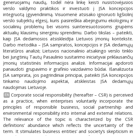
generuojamų naudų, todėl nėra linkę keisti nusistovėjusios
verslo valdymo praktikos ir investuoti į ĮSA koncepcijos
integruotą įgyvendinimą. Visuomenė atsisako ignoruoti ligšiolinį
verslo subjektų elgesį, kuris pasireiškia abejingumu ekologinių ir
socialinių problemų bei visoms suinteresuotosioms grupėms
aktualių klausimų sinerginiu sprendimu. Darbo tikslas – pateikti,
kaip ĮSA dedamosios atsiskleidţia Lietuvos įmonių kontekste.
Darbo metodika – ĮSA sampratos, koncepcijos ir ĮSA dedamųjų
literatūros analizė; Lietuvos nacionalinio atsakingo verslo tinklo
bei Jungtinių Tautų Pasaulinio susitarimo iniciatyvai priklausančių
įmonių statistinės informacijos analizė. Informacijai apdoroti
panaudoti grupavimo ir grafinio vaizdavimo būdai. Išanalizuota
ĮSA samprata, jos pagrindiniai principai, pateikti ĮSA koncepcijos
tinkamo naudojimo aspektai, atskleistas ĮSA dedamųjų
naudojimas Lietuvoje.
Corporate social responsibility (hereafter – CSR) is perceived
EN
as a practice, when enterprises voluntarily incorporate the
principles of responsible business, social partnership and
environmental responsibility into internal and external relations.
The relevance of the topic is characterized by the CSR
definitions‘ abundance which reflects the uncertainty of the
term. It stimulates business entities‘ and society‘s skepticism in