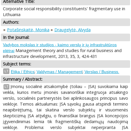
Alternative Title:
Corporate social responsibility constituents' fragmentary use in
Lithuania
Authors:
Potašinskaitė, Monika
Draugelytė, Alvyda
In the Journal:
Vadybos mokslas ir studijos - kaimo verslų ir jų infrastruktūros
Management theory and studies for rural business and
plėtrai
infrastructure development, 2013, 35, 3, 424-431
Subject terms:
;
;
LT
Etika / Ethics
Valdymas / Management
Verslas / Business.
Summary / Abstract:
Įmonių socialinė atsakomybė (toliau – ĮSA) suvokiama kaip
LT
veikla, kurios metu įmonės savanoriškai integruoja atsakingo
verslo, socialinės partnerystės bei aplinkosaugos principus savo
veikloje. Temos aktualumas: ĮSA sąvokų gausa atspindi termino
neapibrėţtumą, tai skatina verslo subjektų ir visuomenės
skepticizmą ĮSA atţvilgiu, o finansiškai brangus ĮSA koncepcijos
įgyvendinimas lemia tik fragmentišką dedamųjų naudojimą
veikloje. Problema: verslo subjektai neperpranta ĮSA