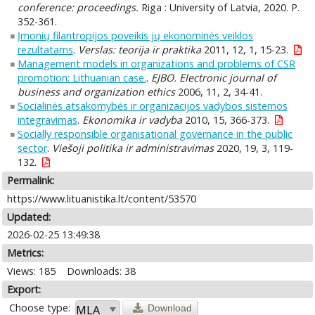
conference: proceedings.
Riga : University of Latvia, 2020. P.
352-361.
Įmonių filantropijos poveikis jų ekonominės veiklos
rezultatams
.
Verslas: teorija ir praktika
2011, 12, 1, 15-23.
Management models in organizations and problems of CSR
promotion: Lithuanian case.
.
EJBO. Electronic journal of
business and organization ethics
2006, 11, 2, 34-41.
Socialinės atsakomybės ir organizacijos vadybos sistemos
integravimas
.
Ekonomika ir vadyba
2010, 15, 366-373.
Socially responsible organisational governance in the public
sector
.
Viešoji politika ir administravimas
2020, 19, 3, 119-
132.
Permalink:
https://www.lituanistika.lt/content/53570
Updated:
2026-02-25 13:49:38
Metrics:
Views: 185
Downloads: 38
Export:
Choose type:
Download