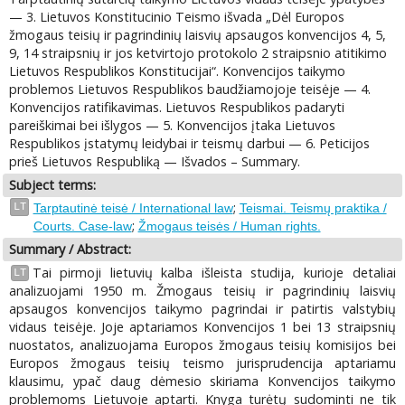
— 3. Lietuvos Konstitucinio Teismo išvada „Dėl Europos
žmogaus teisių ir pagrindinių laisvių apsaugos konvencijos 4, 5,
9, 14 straipsnių ir jos ketvirtojo protokolo 2 straipsnio atitikimo
Lietuvos Respublikos Konstitucijai“. Konvencijos taikymo
problemos Lietuvos Respublikos baudžiamojoje teisėje — 4.
Konvencijos ratifikavimas. Lietuvos Respublikos padaryti
pareiškimai bei išlygos — 5. Konvencijos įtaka Lietuvos
Respublikos įstatymų leidybai ir teismų darbui — 6. Peticijos
prieš Lietuvos Respubliką — Išvados – Summary.
Subject terms:
;
LT
Tarptautinė teisė / International law
Teismai. Teismų praktika /
;
Courts. Case-law
Žmogaus teisės / Human rights.
Summary / Abstract:
Tai pirmoji lietuvių kalba išleista studija, kurioje detaliai
LT
analizuojami 1950 m. Žmogaus teisių ir pagrindinių laisvių
apsaugos konvencijos taikymo pagrindai ir patirtis valstybių
vidaus teisėje. Joje aptariamos Konvencijos 1 bei 13 straipsnių
nuostatos, analizuojama Europos žmogaus teisių komisijos bei
Europos žmogaus teisių teismo jurisprudencija aptariamu
klausimu, ypač daug dėmesio skiriama Konvencijos taikymo
problemoms Lietuvoje aptarti. Knyga turėtų sudominti ne tik