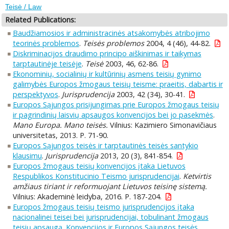
Teisė / Law
Related Publications:
Baudžiamosios ir administracinės atsakomybės atribojimo
teorinės problemos
.
Teisės problemos
2004, 4 (46), 44-82.
Diskriminacijos draudimo principo aiškinimas ir taikymas
tarptautinėje teisėje
.
Teisė
2003, 46, 62-86.
Ekonominių, socialinių ir kultūrinių asmens teisių gynimo
galimybės Europos žmogaus teisių teisme: praeitis, dabartis ir
perspektyvos
.
Jurisprudencija
2003, 42 (34), 30-41.
Europos Sąjungos prisijungimas prie Europos žmogaus teisių
ir pagrindinių laisvių apsaugos konvencijos bei jo pasekmės
.
Mano Europa. Mano teisės.
Vilnius: Kazimiero Simonavičiaus
universitetas, 2013. P. 71-90.
Europos Sąjungos teisės ir tarptautinės teisės santykio
klausimu
.
Jurisprudencija
2013, 20 (3), 841-854.
Europos žmogaus teisių konvencijos įtaka Lietuvos
Respublikos Konstitucinio Teismo jurisprudencijai
.
Ketvirtis
amžiaus tiriant ir reformuojant Lietuvos teisinę sistemą.
Vilnius: Akademinė leidyba, 2016. P. 187-204.
Europos žmogaus teisių teismo jurisprudencijos įtaka
nacionalinei teisei bei jurisprudencijai, tobulinant žmogaus
teisių apsaugą. Konvencijos ir Europos Sąjungos teisės