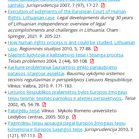
santykis
.
Jurisprudencija
2007, 7 (97), 17-27.
Execution of judgments of the European Court of Human
Rights: Lithuanian case
.
Legal developments during 30 years
of Lithuanian independence: overview of legal
accomplishments and challenges in Lithuania.
Cham :
Springer, 2021. P. 205-221.
How human rights process is and could be studied. Lithuanian
case
.
Regioninės studijos
2010, 5, 77-88.
Įslaptinti liudytojai ir kaltinamojo teisė į teisingą procesą
.
Teisės problemos
2004, 2 (44), 93-108.
Kai kurie probleminiai šaunamojo ginklo panaudojimo
pataisos įstaigose aspektai
.
Bausmių vykdymo sistemos
teisinis reguliavimas ir perspektyvos Lietuvos Respublikoje.
Vilnius: Vaibra, 2010. P. 171-183.
Lietuvos Respublikos pralaimėtos bylos Europos žmogaus
teisių teisme: teisinės pamokos ir ateities perspektyvos.
.
Teisė
2002, 45, 54-78.
Pabėgėlių teisė
. Vilnius : Mykolo Romerio universiteto
Leidybos centras, 2005. 503 p.
Pagrindinių teisių apsauga pagal Europos žmogaus teisių
konvenciją ir Europos Sąjungos teisę
.
Jurisprudencija
2010, 3
(121), 97-113.