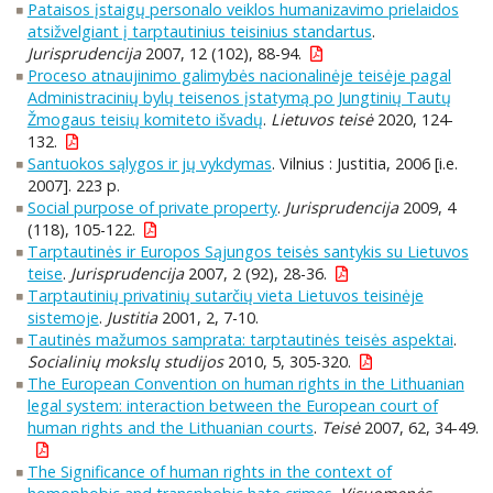
Pataisos įstaigų personalo veiklos humanizavimo prielaidos
atsižvelgiant į tarptautinius teisinius standartus
.
Jurisprudencija
2007, 12 (102), 88-94.
Proceso atnaujinimo galimybės nacionalinėje teisėje pagal
Administracinių bylų teisenos įstatymą po Jungtinių Tautų
Žmogaus teisių komiteto išvadų
.
Lietuvos teisė
2020, 124-
132.
Santuokos sąlygos ir jų vykdymas
. Vilnius : Justitia, 2006 [i.e.
2007]. 223 p.
Social purpose of private property
.
Jurisprudencija
2009, 4
(118), 105-122.
Tarptautinės ir Europos Sąjungos teisės santykis su Lietuvos
teise
.
Jurisprudencija
2007, 2 (92), 28-36.
Tarptautinių privatinių sutarčių vieta Lietuvos teisinėje
sistemoje
.
Justitia
2001, 2, 7-10.
Tautinės mažumos samprata: tarptautinės teisės aspektai
.
Socialinių mokslų studijos
2010, 5, 305-320.
The European Convention on human rights in the Lithuanian
legal system: interaction between the European court of
human rights and the Lithuanian courts
.
Teisė
2007, 62, 34-49.
The Significance of human rights in the context of