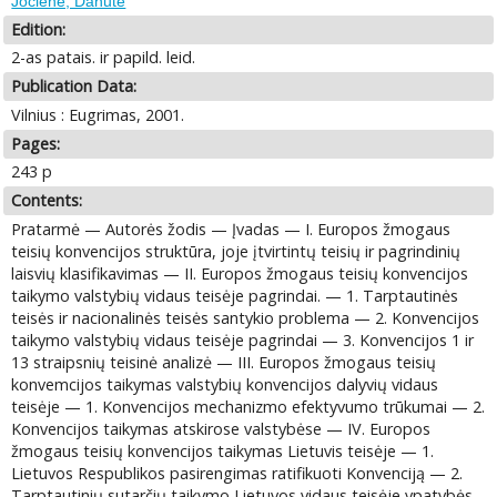
Jočienė, Danutė
Edition:
2-as patais. ir papild. leid.
Publication Data:
Vilnius : Eugrimas, 2001.
Pages:
243 p
Contents:
Pratarmė — Autorės žodis — Įvadas — I. Europos žmogaus
teisių konvencijos struktūra, joje įtvirtintų teisių ir pagrindinių
laisvių klasifikavimas — II. Europos žmogaus teisių konvencijos
taikymo valstybių vidaus teisėje pagrindai. — 1. Tarptautinės
teisės ir nacionalinės teisės santykio problema — 2. Konvencijos
taikymo valstybių vidaus teisėje pagrindai — 3. Konvencijos 1 ir
13 straipsnių teisinė analizė — III. Europos žmogaus teisių
konvemcijos taikymas valstybių konvencijos dalyvių vidaus
teisėje — 1. Konvencijos mechanizmo efektyvumo trūkumai — 2.
Konvencijos taikymas atskirose valstybėse — IV. Europos
žmogaus teisių konvencijos taikymas Lietuvis teisėje — 1.
Lietuvos Respublikos pasirengimas ratifikuoti Konvenciją — 2.
Tarptautinių sutarčių taikymo Lietuvos vidaus teisėje ypatybės