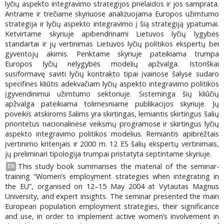
lyčių aspekto integravimo strategijos prielaidos ir jos samprata.
Antrame ir trečiame skyriuose analizuojama Europos užimtumo
strategija ir lyčių aspekto integravimo į šią strategiją ypatumai.
Ketvirtame skyriuje apibendrinami Lietuvos lyčių lygybės
standartai ir jų vertinimas Lietuvos lyčių politikos ekspertų bei
gyventojų akimis. Penktame skyriuje pateikiama trumpa
Europos lyčių nelygybės modelių apžvalga. Istoriškai
susiformavę saviti lyčių kontrakto tipai įvairiose šalyse sudaro
specifines kliūtis adekvačiam lyčių aspekto integravimo politikos
įgyvendinimui užimtumo sektoriuje. Sisteminga šių kliūčių
apžvalga pateikiama tolimesniame publikacijos skyriuje. Jų
poveikis atskiroms šalims yra skirtingas, lemiantis skirtingus šalių
prioritetus nacionalinėse veiksmų programose ir skirtingus lyčių
aspekto integravimo politikos modelius. Remiantis apibrėžtais
įvertinimo kriterijais ir 2000 m. 12 ES šalių ekspertų vertinimais,
jų preliminari tipologija trumpai pristatyta septintame skyriuje.
This study book summarises the material of the seminar-
EN
training “Women’s employment strategies when integrating in
the EU”, organised on 12–15 May 2004 at Vytautas Magnus
University, and expert insights. The seminar presented the main
European population employment strategies, their significance
and use, in order to implement active women’s involvement in