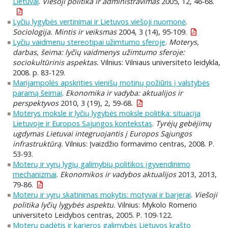
Lietuvai
.
Viešoji politika ir administravimas
2005, 12, 46-68.
Lyčių lygybės vertinimai ir Lietuvos viešoji nuomonė
.
Sociologija. Mintis ir veiksmas
2004, 3 (14), 95-109.
Lyčių vaidmenų stereotipai užimtumo sferoje
.
Moterys,
darbas, šeima: lyčių vaidmenys užimtumo sferoje:
sociokultūrinis aspektas.
Vilnius: Vilniaus universiteto leidykla,
2008. p. 83-129.
Marijampolės apskrities vienišų motinų požiūris į valstybės
paramą šeimai
.
Ekonomika ir vadyba: aktualijos ir
perspektyvos
2010, 3 (19), 2, 59-68.
Moterys moksle ir lyčių lygybės moksle politika: situacija
Lietuvoje ir Europos Sąjungos kontekstas
.
Tyrėjų gebėjimų
ugdymas Lietuvai integruojantis į Europos Sąjungos
infrastruktūrą.
Vilnius: Įvaizdžio formavimo centras, 2008. P.
53-93.
Moterų ir vyrų lygių galimybių politikos įgyvendinimo
mechanizmai
.
Ekonomikos ir vadybos aktualijos
2013, 2013,
79-86.
Moterų ir vyrų skatinimas mokytis: motyvai ir barjerai
.
Viešoji
politika lyčių lygybės aspektu.
Vilnius: Mykolo Romerio
universiteto Leidybos centras, 2005. P. 109-122.
Moterų padėtis ir karjeros galimybės Lietuvos krašto