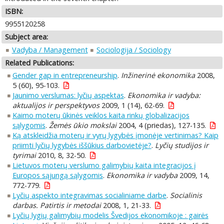
ISBN:
9955120258
Subject area:
Vadyba / Management
Sociologija / Sociology
Related Publications:
Gender gap in entrepreneurship
.
Inžinerinė ekonomika
2008,
5 (60), 95-103.
Jaunimo verslumas: lyčių aspektas
.
Ekonomika ir vadyba:
aktualijos ir perspektyvos
2009, 1 (14), 62-69.
Kaimo moterų ūkinės veiklos kaita rinkų globalizacijos
sąlygomis
.
Žemės ūkio mokslai
2004, 4 (priedas), 127-135.
Ką atskleidžia moterų ir vyrų lygybės įmonėje vertinimas? Kaip
priimti lyčių lygybės iššūkius darbovietėje?
.
Lyčių studijos ir
tyrimai
2010, 8, 32-50.
Lietuvos moterų verslumo galimybių kaita integracijos į
Europos sąjungą sąlygomis
.
Ekonomika ir vadyba
2009, 14,
772-779.
Lyčių aspekto integravimas socialiniame darbe
.
Socialinis
darbas. Patirtis ir metodai
2008, 1, 21-33.
Lyčių lygių galimybių modelis Švedijos ekonomikoje : gairės