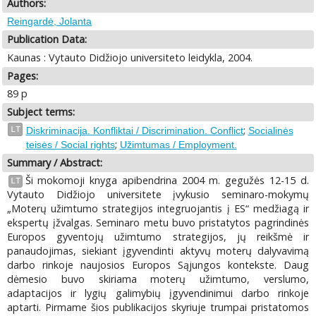
Authors:
Reingardė, Jolanta
Publication Data:
Kaunas : Vytauto Didžiojo universiteto leidykla, 2004.
Pages:
89 p
Subject terms:
;
LT
Diskriminacija. Konfliktai / Discrimination. Conflict
Socialinės
;
teisės / Social rights
Užimtumas / Employment.
Summary / Abstract:
Ši mokomoji knyga apibendrina 2004 m. gegužės 12-15 d.
LT
Vytauto Didžiojo universitete įvykusio seminaro-mokymų
„Moterų užimtumo strategijos integruojantis į ES“ medžiagą ir
ekspertų įžvalgas. Seminaro metu buvo pristatytos pagrindinės
Europos gyventojų užimtumo strategijos, jų reikšmė ir
panaudojimas, siekiant įgyvendinti aktyvų moterų dalyvavimą
darbo rinkoje naujosios Europos Sąjungos kontekste. Daug
dėmesio buvo skiriama moterų užimtumo, verslumo,
adaptacijos ir lygių galimybių įgyvendinimui darbo rinkoje
aptarti. Pirmame šios publikacijos skyriuje trumpai pristatomos