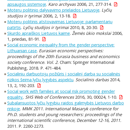
apsaugos sistemoje
.
Karo archyvas
2006, 21, 277-314.
Moterų politinio dalyvavimo prielaidos Lietuvoje
.
Lyčių
studijos ir tyrimai
2006, 2, 13-18.
Moterų politinis atstovavimas Lietuvoje: parlamentarių
patirtis
.
Lyčių studijos ir tyrimai
2010, 8, 20-30.
Skurdo apraiškos Lietuvos kaime
.
Žemės ūkio mokslai
2006,
1, priedas, 81-91.
Social economic inequality from the gender perspective:
Lithuanian case
.
Eurasian economic perspectives:
proceedings of the 20th Eurasia business and economics
society conference. Vol. 2.
Cham: Springer International
Publishing, 2018. P. 471-484.
Socialinių darbuotojų požiūris į socialinį darbą su socialinės
rizikos šeima lyčių lygybės aspektu
.
Socialinis darbas
2014,
13, 2, 192-203.
Social work with families at social risk promoting gender
equality.
.
SHS Web of Conferences
2016, 30, 00024, 1-10.
Subalansuotos lyčių lygybių raidos galimybės Lietuvos darbo
rinkoje
.
MMK 2011. International Masaryk conference for
Ph.D. students and young researchers: proceedings of the
international scientific conference, December 12-16, 2011.
2011. P. 2260-2273.