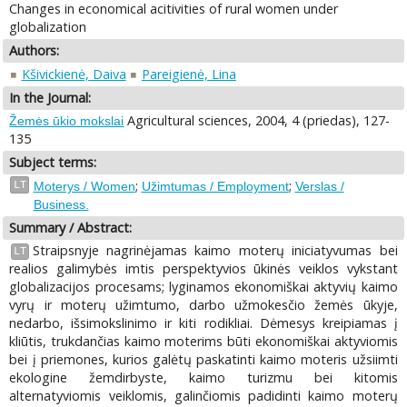
Changes in economical acitivities of rural women under
globalization
Authors:
Kšivickienė, Daiva
Pareigienė, Lina
In the Journal:
Agricultural sciences, 2004, 4 (priedas), 127-
Žemės ūkio mokslai
135
Subject terms:
;
;
LT
Moterys / Women
Užimtumas / Employment
Verslas /
Business.
Summary / Abstract:
Straipsnyje nagrinėjamas kaimo moterų iniciatyvumas bei
LT
realios galimybės imtis perspektyvios ūkinės veiklos vykstant
globalizacijos procesams; lyginamos ekonomiškai aktyvių kaimo
vyrų ir moterų užimtumo, darbo užmokesčio žemės ūkyje,
nedarbo, išsimokslinimo ir kiti rodikliai. Dėmesys kreipiamas į
kliūtis, trukdančias kaimo moterims būti ekonomiškai aktyviomis
bei į priemones, kurios galėtų paskatinti kaimo moteris užsiimti
ekologine žemdirbyste, kaimo turizmu bei kitomis
alternatyviomis veiklomis, galinčiomis padidinti kaimo moterų