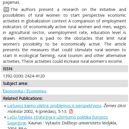
pajamas.
The authors present a research on the initiative and
EN
possibilities of rural women to start perspective economic
activities in globalization context A comparison of employment
indicators of economically active rural women and men, wages
in agricultural sector, unemployment rate, education level is
drawn. Attention is paid to the obstacles that limit rural
women's possibility to be economically active. The article
presents the measures that could stimulate rural women to
start in ecological farming, rural tourism and other alternative
activities. These activities could increase rural women's income.
ISSN:
1392-0200; 2424-4120
Subject area:
Ekonomika / Economics
Related Publications:
Lietuvos kaimo plėtra: problemos ir perspektyvos
.
Žemės ūkio
mokslai
2002, 4 (priedas), 5-13.
Lyčių lygybės strategija ir užimtumo politika Europos
Sąjungoje
. Kaunas : Vytauto Didžiojo universiteto leidykla,
2004. 89 p.