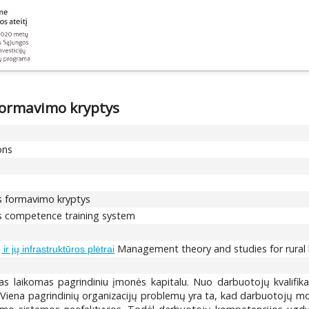
ormavimo kryptys
ons
 formavimo kryptys
rs competence training system
Management theory and studies for rural b
r jų infrastruktūros plėtrai
tas laikomas pagrindiniu įmonės kapitalu. Nuo darbuotojų kvalifik
. Viena pagrindinių organizacijų problemų yra ta, kad darbuotojų m