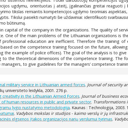
kėlimo sistemos neefektyvios. Todėl darbuotojų kompetencijos ugdyma
os ugdymu, orientuotas į ateitį, įgalinančias greitai reaguoti į 
 Tyrimo tikslas remiantis kompetencijos ugdymo teoriniais aspektai
ptis. Tikslui pasiekti numatyti šie uždaviniai: identifikuoti svarbia
mo būtinumą.
in capital of the company in the organizations. The quality of serv
e. One of the main problems of the Lithuanian organizations is th
f professional education are inefficient. Therefore the training o
based on the competence training focused on the future, allowing f
 the example of police offices). The goal of the analysis is to giv
 to the theoretical dimensions of the competence training. The fol
 managers, to give guidelines for the managers’ competence train
 military service in Lithuanian armed forces
.
Journal of security a
aulių universiteto leidykla, 2001. 276 p.
g creativity in the Lithuanian Armed Forces
.
Journal of business e
 of human resources in public and private sector
.
Transformations 
ogramų lygio nustatymo metodologija
. Kaunas : Technologija, 2003. 
patumai
.
Vadybos mokslas ir studijos - kaimo verslų ir jų infrastruk
cinės elgsenos įtakos organizacijos narių verslumui tyrimas
.
Vadybos