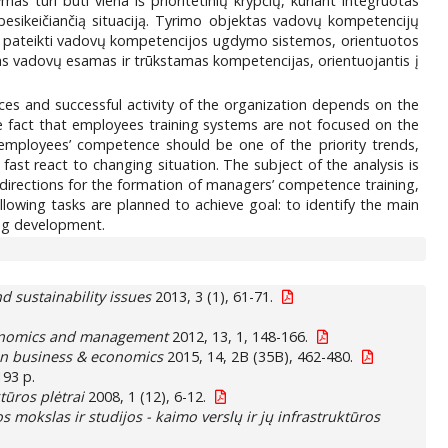
s turi būti viena iš prioritetinių krypčių, kuriant integruotas
besikeičiančią situaciją. Tyrimo objektas vadovų kompetencijų
s, pateikti vadovų kompetencijos ugdymo sistemos, orientuotos
usias vadovų esamas ir trūkstamas kompetencijas, orientuojantis į
ices and successful activity of the organization depends on the
e fact that employees training systems are not focused on the
f employees’ competence should be one of the priority trends,
ast react to changing situation. The subject of the analysis is
e directions for the formation of managers’ competence training,
lowing tasks are planned to achieve goal: to identify the main
ing development.
nd sustainability issues
2013, 3 (1), 61-71.
conomics and management
2012, 13, 1, 148-166.
in business & economics
2015, 14, 2B (35B), 462-480.
193 p.
tūros plėtrai
2008, 1 (12), 6-12.
 mokslas ir studijos - kaimo verslų ir jų infrastruktūros