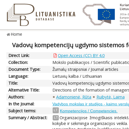
Home
Vadovų kompetencijų ugdymo sistemos f
Direct Link:
Open Access (CC) BY 4.0
Collection:
Mokslo publikacijos / Scientific publicati
Document Type:
Žurnalų straipsniai / Journal articles
Language:
Lietuvių kalba / Lithuanian
Title:
Vadovų kompetencijų ugdymo sistemos
Alternative Title:
Directions of the formation of manage
Authors:
Adamonienė, Rūta
Ruibytė, Laima
In the Journal:
Vadybos mokslas ir studijos - kaimo verslų i
Subject terms:
LT
Kompetencijos / Competencies.
Summary / Abstract:
Organizacijose žmogiškasis intelek
LT
kokybė ir sėkminga organizacijos veikla