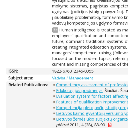
vyraujančios tradicinės kvalifikacijos 
mokymo sistemas, pagrįstas kompetencij
ugdymas (policijos įstaigų pavyzdžiu).
į šiuolaikinę problematiką, formavimo kry
vadovų kompetencijos ugdymo formavi
Human intelligence is treated as ma
EN
employees’ qualification and competenc
future; dominant traditional systems o
creating integrated education systems, 
managers’ competence training (following
focused on the modern topics, referring
current and missing competences of the
ISSN:
1822-6760; 2345-0355
Subject area:
Vadyba / Management
Related Publications:
Competency assessment of professional
Edukologijos pradmenys
. Šiauliai : Ši
Evaluation system for factors affectin
Features of qualification improvement
Kompetenciją plėtojančių studijų pr
Lietuvos kaimo gyventojų verslumo y
Lietuvos žemės ūkio subjektų organiza
plėtrai
2011, 4 (28), 83-90.