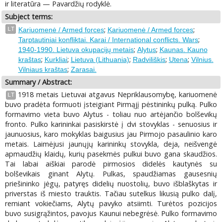
ir literatūra — Pavardžių rodyklė.
Subject terms:
;
;
LT
Kariuomenė / Armed forces
Kariuomenė / Armed forces
;
Tarptautiniai konfliktai. Karai / International conflicts. Wars
;
;
1940-1990. Lietuva okupacijų metais
Alytus
Kaunas. Kauno
;
;
;
;
;
kraštas
Kurkliai
Lietuva (Lithuania)
Radviliškis
Utena
Vilnius.
;
Vilniaus kraštas
Zarasai.
Summary / Abstract:
1918 metais Lietuvai atgavus Nepriklausomybę, kariuomenė
LT
buvo pradėta formuoti įsteigiant Pirmąjį pėstininkų pulką. Pulko
formavimo vieta buvo Alytus - toliau nuo artėjančio bolševikų
fronto. Pulko karininkai pasiskirstė į dvi stovyklas - senuosius ir
jaunuosius, karo mokyklas baigusius jau Pirmojo pasaulinio karo
metais. Laimėjusi jaunųjų karininkų stovykla, deja, neišvengė
apmaudžių klaidų, kurių pasekmės pulkui buvo gana skaudžios.
Tai labai aiškiai parodė pirmosios didelės kautynės su
bolševikais ginant Alytų. Pulkas, spaudžiamas gausesnių
priešininko jėgų, patyręs didelių nuostolių, buvo išblaškytas ir
priverstas iš miesto trauktis. Tačiau sutelkus likusią pulko dalį,
remiant vokiečiams, Alytų pavyko atsiimti. Turėtos pozicijos
buvo susigrąžintos, pavojus Kaunui nebegrėsė. Pulko formavimo