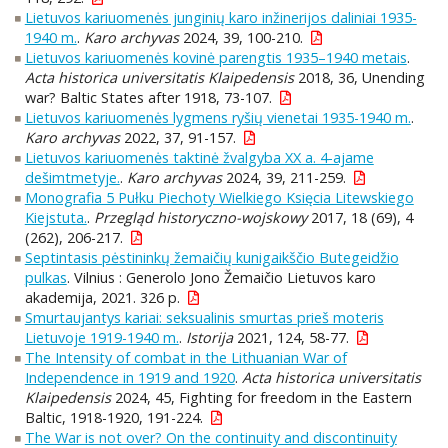
Lietuvos kariuomenės junginių karo inžinerijos daliniai 1935-
1940 m.
.
Karo archyvas
2024, 39, 100-210.
Lietuvos kariuomenės kovinė parengtis 1935–1940 metais
.
Acta historica universitatis Klaipedensis
2018, 36, Unending
war? Baltic States after 1918, 73-107.
Lietuvos kariuomenės lygmens ryšių vienetai 1935-1940 m.
.
Karo archyvas
2022, 37, 91-157.
Lietuvos kariuomenės taktinė žvalgyba XX a. 4-ajame
dešimtmetyje.
.
Karo archyvas
2024, 39, 211-259.
Monografia 5 Pułku Piechoty Wielkiego Księcia Litewskiego
Kiejstuta.
.
Przegląd historyczno-wojskowy
2017, 18 (69), 4
(262), 206-217.
Septintasis pėstininkų žemaičių kunigaikščio Butegeidžio
pulkas
. Vilnius : Generolo Jono Žemaičio Lietuvos karo
akademija, 2021. 326 p.
Smurtaujantys kariai: seksualinis smurtas prieš moteris
Lietuvoje 1919-1940 m.
.
Istorija
2021, 124, 58-77.
The Intensity of combat in the Lithuanian War of
Independence in 1919 and 1920
.
Acta historica universitatis
Klaipedensis
2024, 45, Fighting for freedom in the Eastern
Baltic, 1918-1920, 191-224.
The War is not over? On the continuity and discontinuity