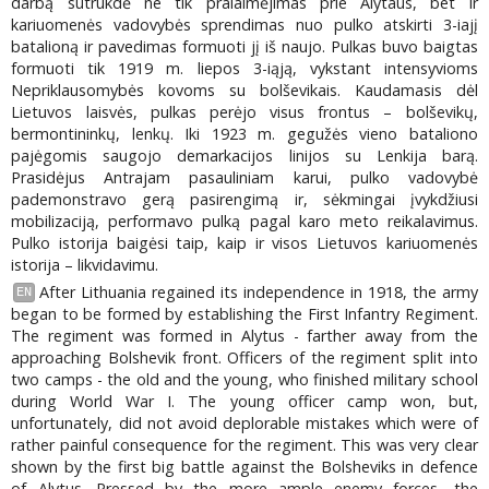
darbą sutrukdė ne tik pralaimėjimas prie Alytaus, bet ir
kariuomenės vadovybės sprendimas nuo pulko atskirti 3-iajį
batalioną ir pavedimas formuoti jį iš naujo. Pulkas buvo baigtas
formuoti tik 1919 m. liepos 3-iąją, vykstant intensyvioms
Nepriklausomybės kovoms su bolševikais. Kaudamasis dėl
Lietuvos laisvės, pulkas perėjo visus frontus – bolševikų,
bermontininkų, lenkų. Iki 1923 m. gegužės vieno bataliono
pajėgomis saugojo demarkacijos linijos su Lenkija barą.
Prasidėjus Antrajam pasauliniam karui, pulko vadovybė
pademonstravo gerą pasirengimą ir, sėkmingai įvykdžiusi
mobilizaciją, performavo pulką pagal karo meto reikalavimus.
Pulko istorija baigėsi taip, kaip ir visos Lietuvos kariuomenės
istorija – likvidavimu.
After Lithuania regained its independence in 1918, the army
EN
began to be formed by establishing the First Infantry Regiment.
The regiment was formed in Alytus - farther away from the
approaching Bolshevik front. Officers of the regiment split into
two camps - the old and the young, who finished military school
during World War I. The young officer camp won, but,
unfortunately, did not avoid deplorable mistakes which were of
rather painful consequence for the regiment. This was very clear
shown by the first big battle against the Bolsheviks in defence
of Alytus. Pressed by the more ample enemy forces, the