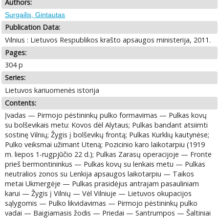
Authors:
Surgailis, Gintautas
Publication Data:
Vilnius : Lietuvos Respublikos krašto apsaugos ministerija, 2011.
Pages:
304 p
Series:
Lietuvos kariuomenės istorija
Contents:
Įvadas — Pirmojo pėstininkų pulko formavimas — Pulkas kovų
su bolševikais metu: Kovos dėl Alytaus; Pulkas bandant atsiimti
sostinę Vilnių; Žygis į bolševikų frontą; Pulkas Kurklių kautynėse;
Pulko veiksmai užimant Uteną; Pozicinio karo laikotarpiu (1919
m. liepos 1-rugpjūčio 22 d.); Pulkas Zarasų operacijoje — Fronte
prieš bermontininkus — Pulkas kovų su lenkais metu — Pulkas
neutralios zonos su Lenkija apsaugos laikotarpiu — Taikos
metai Ukmergėje — Pulkas prasidėjus antrajam pasauliniam
karui — Žygis į Vilnių — Vėl Vilniuje — Lietuvos okupacijos
sąlygomis — Pulko likvidavimas — Pirmojo pėstininkų pulko
vadai — Baigiamasis žodis — Priedai — Santrumpos — Šaltiniai