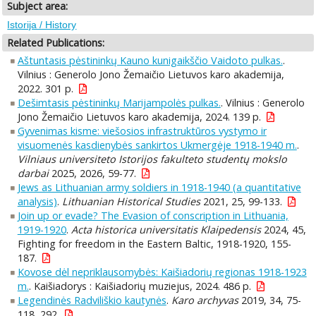
Subject area:
Istorija / History
Related Publications:
Aštuntasis pėstininkų Kauno kunigaikščio Vaidoto pulkas.
.
Vilnius : Generolo Jono Žemaičio Lietuvos karo akademija,
2022. 301 p.
Dešimtasis pėstininkų Marijampolės pulkas.
. Vilnius : Generolo
Jono Žemaičio Lietuvos karo akademija, 2024. 139 p.
Gyvenimas kisme: viešosios infrastruktūros vystymo ir
visuomenės kasdienybės sankirtos Ukmergėje 1918-1940 m.
.
Vilniaus universiteto Istorijos fakulteto studentų mokslo
darbai
2025, 2026, 59-77.
Jews as Lithuanian army soldiers in 1918-1940 (a quantitative
analysis)
.
Lithuanian Historical Studies
2021, 25, 99-133.
Join up or evade? The Evasion of conscription in Lithuania,
1919-1920
.
Acta historica universitatis Klaipedensis
2024, 45,
Fighting for freedom in the Eastern Baltic, 1918-1920, 155-
187.
Kovose dėl nepriklausomybės: Kaišiadorių regionas 1918-1923
m.
. Kaišiadorys : Kaišiadorių muziejus, 2024. 486 p.
Legendinės Radviliškio kautynės
.
Karo archyvas
2019, 34, 75-
118, 292.