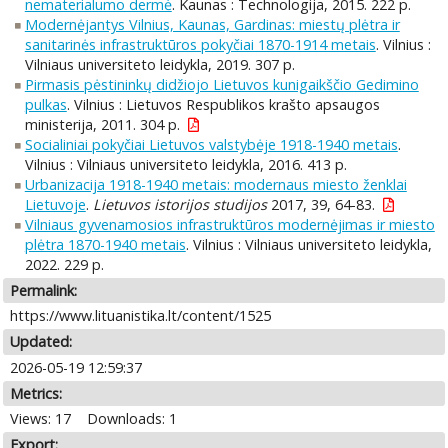
nematerialumo dermė
. Kaunas : Technologija, 2015. 222 p.
Modernėjantys Vilnius, Kaunas, Gardinas: miestų plėtra ir
sanitarinės infrastruktūros pokyčiai 1870-1914 metais
. Vilnius :
Vilniaus universiteto leidykla, 2019. 307 p.
Pirmasis pėstininkų didžiojo Lietuvos kunigaikščio Gedimino
pulkas
. Vilnius : Lietuvos Respublikos krašto apsaugos
ministerija, 2011. 304 p.
Socialiniai pokyčiai Lietuvos valstybėje 1918-1940 metais
.
Vilnius : Vilniaus universiteto leidykla, 2016. 413 p.
Urbanizacija 1918-1940 metais: modernaus miesto ženklai
Lietuvoje
.
Lietuvos istorijos studijos
2017, 39, 64-83.
Vilniaus gyvenamosios infrastruktūros modernėjimas ir miesto
plėtra 1870-1940 metais
. Vilnius : Vilniaus universiteto leidykla,
2022. 229 p.
Permalink:
https://www.lituanistika.lt/content/1525
Updated:
2026-05-19 12:59:37
Metrics:
Views: 17
Downloads: 1
Export: