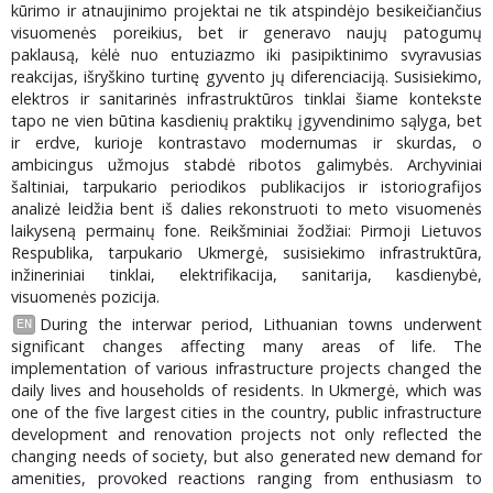
kūrimo ir atnaujinimo projektai ne tik atspindėjo besikeičiančius
visuomenės poreikius, bet ir generavo naujų patogumų
paklausą, kėlė nuo entuziazmo iki pasipiktinimo svyravusias
reakcijas, išryškino turtinę gyvento jų diferenciaciją. Susisiekimo,
elektros ir sanitarinės infrastruktūros tinklai šiame kontekste
tapo ne vien būtina kasdienių praktikų įgyvendinimo sąlyga, bet
ir erdve, kurioje kontrastavo modernumas ir skurdas, o
ambicingus užmojus stabdė ribotos galimybės. Archyviniai
šaltiniai, tarpukario periodikos publikacijos ir istoriografijos
analizė leidžia bent iš dalies rekonstruoti to meto visuomenės
laikyseną permainų fone. Reikšminiai žodžiai: Pirmoji Lietuvos
Respublika, tarpukario Ukmergė, susisiekimo infrastruktūra,
inžineriniai tinklai, elektrifikacija, sanitarija, kasdienybė,
visuomenės pozicija.
During the interwar period, Lithuanian towns underwent
EN
significant changes affecting many areas of life. The
implementation of various infrastructure projects changed the
daily lives and households of residents. In Ukmergė, which was
one of the five largest cities in the country, public infrastructure
development and renovation projects not only reflected the
changing needs of society, but also generated new demand for
amenities, provoked reactions ranging from enthusiasm to