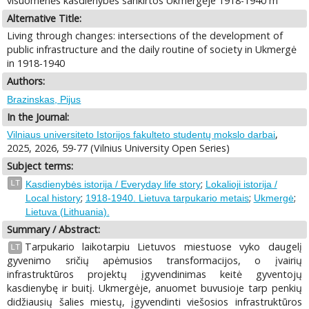
visuomenės kasdienybės sankirtos Ukmergėje 1918-1940 m
Alternative Title:
Living through changes: intersections of the development of
public infrastructure and the daily routine of society in Ukmergė
in 1918-1940
Authors:
Brazinskas, Pijus
In the Journal:
,
Vilniaus universiteto Istorijos fakulteto studentų mokslo darbai
2025, 2026, 59-77 (Vilnius University Open Series)
Subject terms:
;
LT
Kasdienybės istorija / Everyday life story
Lokalioji istorija /
;
;
;
Local history
1918-1940. Lietuva tarpukario metais
Ukmergė
Lietuva (Lithuania).
Summary / Abstract:
Tarpukario laikotarpiu Lietuvos miestuose vyko daugelį
LT
gyvenimo sričių apėmusios transformacijos, o įvairių
infrastruktūros projektų įgyvendinimas keitė gyventojų
kasdienybę ir buitį. Ukmergėje, anuomet buvusioje tarp penkių
didžiausių šalies miestų, įgyvendinti viešosios infrastruktūros