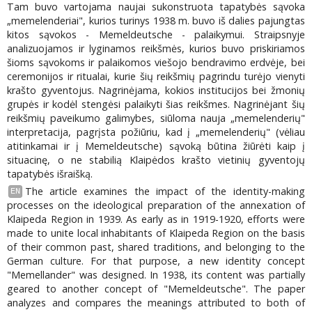
Tam buvo vartojama naujai sukonstruota tapatybės sąvoka
„memelenderiai", kurios turinys 1938 m. buvo iš dalies pajungtas
kitos sąvokos - Memeldeutsche - palaikymui. Straipsnyje
analizuojamos ir lyginamos reikšmės, kurios buvo priskiriamos
šioms sąvokoms ir palaikomos viešojo bendravimo erdvėje, bei
ceremonijos ir ritualai, kurie šių reikšmių pagrindu turėjo vienyti
krašto gyventojus. Nagrinėjama, kokios institucijos bei žmonių
grupės ir kodėl stengėsi palaikyti šias reikšmes. Nagrinėjant šių
reikšmių paveikumo galimybes, siūloma nauja „memelenderių"
interpretacija, pagrįsta požiūriu, kad į „memelenderių" (vėliau
atitinkamai ir į Memeldeutsche) sąvoką būtina žiūrėti kaip į
situacinę, o ne stabilią Klaipėdos krašto vietinių gyventojų
tapatybės išraišką.
The article examines the impact of the identity-making
EN
processes on the ideological preparation of the annexation of
Klaipeda Region in 1939. As early as in 1919-1920, efforts were
made to unite local inhabitants of Klaipeda Region on the basis
of their common past, shared traditions, and belonging to the
German culture. For that purpose, a new identity concept
"Memellander" was designed. In 1938, its content was partially
geared to another concept of "Memeldeutsche". The paper
analyzes and compares the meanings attributed to both of