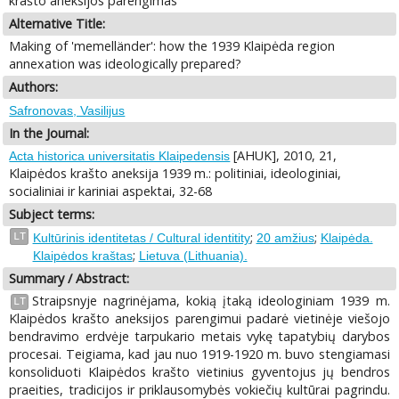
krašto aneksijos parengimas
Alternative Title:
Making of 'memelländer': how the 1939 Klaipėda region
annexation was ideologically prepared?
Authors:
Safronovas, Vasilijus
In the Journal:
[AHUK], 2010, 21,
Acta historica universitatis Klaipedensis
Klaipėdos krašto aneksija 1939 m.: politiniai, ideologiniai,
socialiniai ir kariniai aspektai, 32-68
Subject terms:
;
;
LT
Kultūrinis identitetas / Cultural identitity
20 amžius
Klaipėda.
;
Klaipėdos kraštas
Lietuva (Lithuania).
Summary / Abstract:
Straipsnyje nagrinėjama, kokią įtaką ideologiniam 1939 m.
LT
Klaipėdos krašto aneksijos parengimui padarė vietinėje viešojo
bendravimo erdvėje tarpukario metais vykę tapatybių darybos
procesai. Teigiama, kad jau nuo 1919-1920 m. buvo stengiamasi
konsoliduoti Klaipėdos krašto vietinius gyventojus jų bendros
praeities, tradicijos ir priklausomybės vokiečių kultūrai pagrindu.