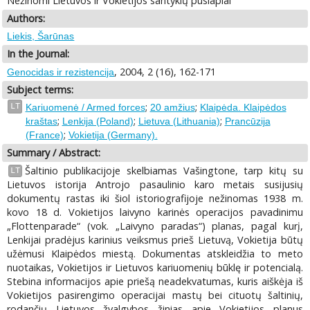
Nežinomi Lietuvos ir Vokietijos santykių puslapiai
Authors:
Liekis, Šarūnas
In the Journal:
, 2004, 2 (16), 162-171
Genocidas ir rezistencija
Subject terms:
;
;
LT
Kariuomenė / Armed forces
20 amžius
Klaipėda. Klaipėdos
;
;
;
kraštas
Lenkija (Poland)
Lietuva (Lithuania)
Prancūzija
;
(France)
Vokietija (Germany).
Summary / Abstract:
Šaltinio publikacijoje skelbiamas Vašingtone, tarp kitų su
LT
Lietuvos istorija Antrojo pasaulinio karo metais susijusių
dokumentų rastas iki šiol istoriografijoje nežinomas 1938 m.
kovo 18 d. Vokietijos laivyno karinės operacijos pavadinimu
„Flottenparade“ (vok. „Laivyno paradas“) planas, pagal kurį,
Lenkijai pradėjus karinius veiksmus prieš Lietuvą, Vokietija būtų
užėmusi Klaipėdos miestą. Dokumentas atskleidžia to meto
nuotaikas, Vokietijos ir Lietuvos kariuomenių būklę ir potencialą.
Stebina informacijos apie priešą neadekvatumas, kuris aiškėja iš
Vokietijos pasirengimo operacijai mastų bei cituotų šaltinių,
rodančių Lietuvos žvalgybos žinias apie Vokietijos planus