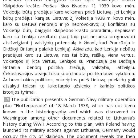
Klaipėdos krašte. Peršasi šios išvados: 1) 1939 kovo mėn.
Vokietija būtų pradėjusi karo veiksmus prieš Lietuvą, jei Lenkija
būtų pradėjusi karą su Lietuva; 2) Vokietija 1938 m. kovo mėn.
karo su Lietuva nenorėjo ir jo neprovokavo; 3) konfliktas su
Vokietija būtų baigęsis Klaipėdos krašto praradimu, nepaisant
karo su Lenkija rezultato (kurį taip pat nesunku prognozuoti
atsižvelgiant į valstybių potencialą ir žinant, kad Prancūzija ir
Didžioji Britanija palaikė Lenkiją). Akivaizdu, kad Lenkija nebūtų
pradėjusi karo su Lietuva, nes tai būtų reiškę, viena vertus,
Vokietijos ir, kita vertus, Lenkijos su Prancūzija bei Didžiąja
Britanija bendrą politiką trečiųjų valstybių atžvilgiu.
Čekoslovakijos atveju tokia koordinuota politika buvo vykdoma.
Ar buvo tokios politikos, nukreiptos prieš Lietuvą, prielaidų gali
atsakyti tolesni to laikotarpio užsienio ir karinės politikos
istorijos tyrimai.
The publication presents a German Navy military operation
EN
plan “Flottenparade” of 18 March 1938, which has not been
known in the historiography and which was discovered in
Washington among other documents related to Lithuania’s
history during WWII. According to this plan, with Poland having
launched its military actions against Lithuania, Germany would
occupy the city of Klaipėda. The document reveals the then