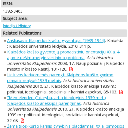
ISSN:
1392-3463
Subject area:
Istorija / History
Related Publications:
Anšliusas ir Klaipėdos krašto gyventojai (1939-1944)
. Klaipėda
: Klaipėdos universiteto leidykla, 2010. 311 p.
Klaipėdos krašto gyventojų pronacistinių orientacijų XX a. 4-
ajame dešimtmetyje vertinimo problema
.
Acta historica
universitatis Klaipedensis
2008, 17, Nauji požiūriai į Klaipėdos
miesto ir krašto Raeitį, 101-120.
Lietuvos kariuomenės parengti Klaipėdos krašto gynimo
planai ir realybė 1939 metais
.
Acta historica universitatis
Klaipedensis
2010, 21, Klaipėdos krašto aneksija 1939 m.:
politiniai, ideologiniai, socialiniai ir kariniai aspektai, 85-103.
"Memelenderių" daryba, arba ideologinis 1939 metų
Klaipėdos krašto aneksijos parengimas
.
Acta historica
universitatis Klaipedensis
2010, 21, Klaipėdos krašto aneksija
1939 m.: politiniai, ideologiniai, socialiniai ir kariniai aspektai,
32-68.
Žemaitijos-Kuršo karinis gynybinis placdarmas: XX a. pirmosios